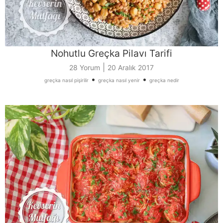
Nohutlu Greçka Pilavı Tarifi
|
28 Yorum
20 Aralık 2017
•
•
greçka nasıl pişirilir
greçka nasıl yenir
greçka nedir