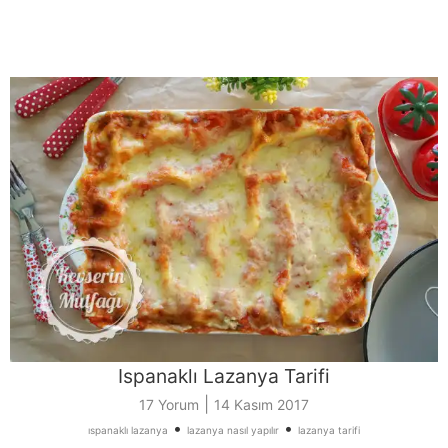
Ispanaklı Lazanya Tarifi
|
17 Yorum
14 Kasım 2017
•
•
ıspanaklı lazanya
lazanya nasıl yapılır
lazanya tarifi