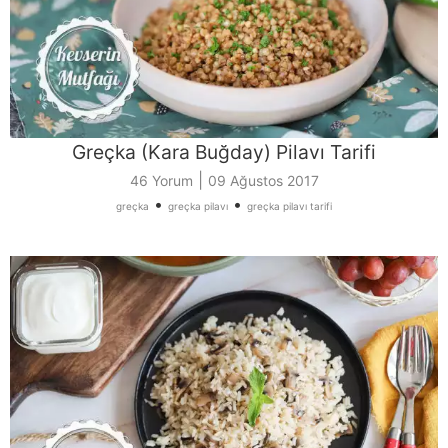
Greçka (Kara Buğday) Pilavı Tarifi
|
46 Yorum
09 Ağustos 2017
•
•
greçka
greçka pilavı
greçka pilavı tarifi