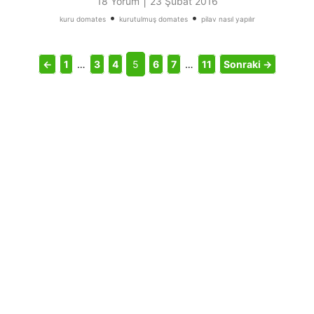
|
18 Yorum
23 Şubat 2016
•
•
kuru domates
kurutulmuş domates
pilav nasıl yapılır
←
1
…
3
4
5
6
7
…
11
Sonraki →