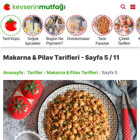
Tarif Küpü
Soğuk
Bugün Ne
Dondurmalar
Taze
Çilekli
İçecekler
Pişirsem?
Fasulye
Tarifleri
Zamanı
Makarna & Pilav Tarifleri - Sayfa 5 / 11
Anasayfa
/
Tarifler
/
Makarna & Pilav Tarifleri
/
Sayfa 5