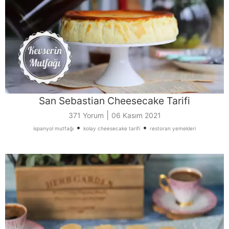
San Sebastian Cheesecake Tarifi
|
371 Yorum
06 Kasım 2021
•
•
ispanyol mutfağı
kolay cheesecake tarifi
restoran yemekleri