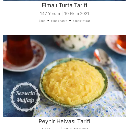
Elmalı Turta Tarifi
|
147 Yorum
10 Ekim 2021
•
•
Elma
elmalı pasta
elmalı tatlılar
Peynir Helvası Tarifi