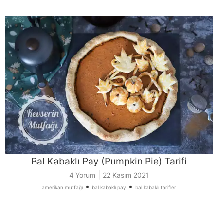
Bal Kabaklı Pay (Pumpkin Pie) Tarifi
|
4 Yorum
22 Kasım 2021
•
•
amerikan mutfağı
bal kabaklı pay
bal kabaklı tarifler