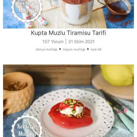
Kupta Muzlu Tiramisu Tarifi
|
107 Yorum
31 Ekim 2021
•
•
dünya mutfağı
italyan mutfağı
kedi dili