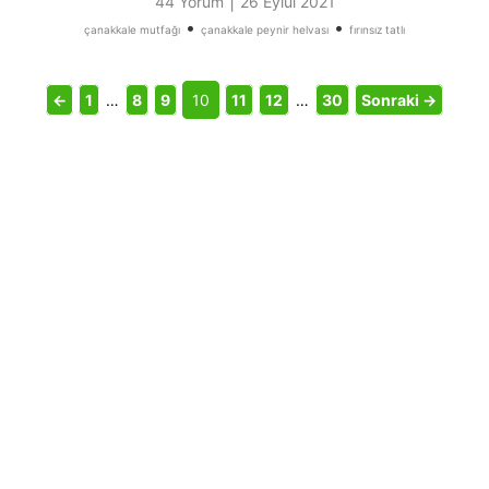
|
44 Yorum
26 Eylül 2021
•
•
çanakkale mutfağı
çanakkale peynir helvası
fırınsız tatlı
←
1
…
8
9
10
11
12
…
30
Sonraki →