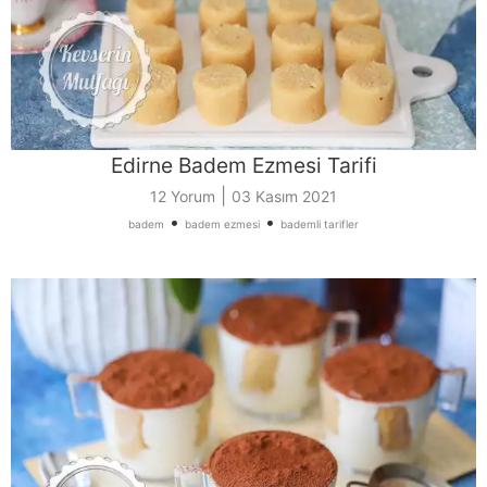
Edirne Badem Ezmesi Tarifi
|
12 Yorum
03 Kasım 2021
•
•
badem
badem ezmesi
bademli tarifler