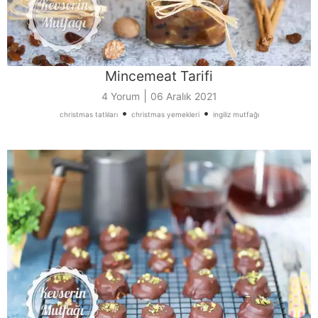
Mincemeat Tarifi
|
4 Yorum
06 Aralık 2021
•
•
christmas tatlıları
christmas yemekleri
ingiliz mutfağı