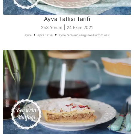
Ayva Tatlısı Tarifi
|
253 Yorum
24 Ekim 2021
•
•
ayva
ayva tatlısı
ayva tatlısının rengi nasıl kırmızı olur