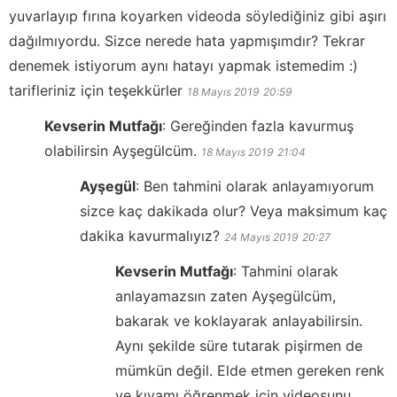
yuvarlayıp fırına koyarken videoda söylediğiniz gibi aşırı
dağılmıyordu. Sizce nerede hata yapmışımdır? Tekrar
denemek istiyorum aynı hatayı yapmak istemedim :)
tarifleriniz için teşekkürler
18 Mayıs 2019
20:59
Kevserin Mutfağı
:
Gereğinden fazla kavurmuş
olabilirsin Ayşegülcüm.
18 Mayıs 2019
21:04
Ayşegül
:
Ben tahmini olarak anlayamıyorum
sizce kaç dakikada olur? Veya maksimum kaç
dakika kavurmalıyız?
24 Mayıs 2019
20:27
Kevserin Mutfağı
:
Tahmini olarak
anlayamazsın zaten Ayşegülcüm,
bakarak ve koklayarak anlayabilirsin.
Aynı şekilde süre tutarak pişirmen de
mümkün değil. Elde etmen gereken renk
ve kıvamı öğrenmek için videosunu