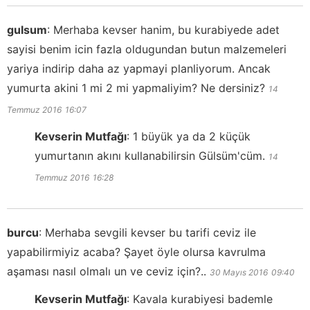
gulsum
:
Merhaba kevser hanim, bu kurabiyede adet
sayisi benim icin fazla oldugundan butun malzemeleri
yariya indirip daha az yapmayi planliyorum. Ancak
yumurta akini 1 mi 2 mi yapmaliyim? Ne dersiniz?
14
Temmuz 2016
16:07
Kevserin Mutfağı
:
1 büyük ya da 2 küçük
yumurtanın akını kullanabilirsin Gülsüm'cüm.
14
Temmuz 2016
16:28
burcu
:
Merhaba sevgili kevser bu tarifi ceviz ile
yapabilirmiyiz acaba? Şayet öyle olursa kavrulma
aşaması nasıl olmalı un ve ceviz için?..
30 Mayıs 2016
09:40
Kevserin Mutfağı
:
Kavala kurabiyesi bademle