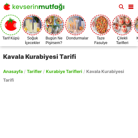
Tarif Küpü
Soğuk
Bugün Ne
Dondurmalar
Taze
Çilekli
İçecekler
Pişirsem?
Fasulye
Tarifleri
Zamanı
Kavala Kurabiyesi Tarifi
Anasayfa
/
Tarifler
/
Kurabiye Tarifleri
/
Kavala Kurabiyesi
Tarifi