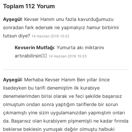
Toplam 112 Yorum
Ayşegül
:
Kevser Hanım unu fazla kavurduğumuzu
sonradan fark edersek ne yapmalıyız hamur birbirini
tutsun diye?
14 Haziran 2019
15:32
Kevserin Mutfağı
:
Yumurta akı miktarını
artırabilirsin👍🏻
14 Haziran 2019
15:33
Ayşegül
:
Merhaba Kevser Hanım Ben yıllar önce
lisedeyken bu tarifi denemiştim ilk kurabiye
denemelerimden birisi olarak ve feci şekilde başarısız
olmuştum ondan sonra yaptığım tariflerde bir sorun
çıkmamıştı yine sizin uygulamanızdan yapmıştım onları
da. Başarısız olan kurabiyem pişmemişti ne kadar fırında
beklerse beklesin yumuşak dağılır olmuştu halbuki