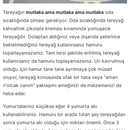
Tereyağın
mutlaka ama mutlaka ama mutlaka
oda
sıcaklığında olması gerekiyor. Oda sıcaklığında tereyağ
kahvaltılık çikolata kreması kıvamında yumuşacık
tereyağdır. Dolaptan aldığınız veya dışarıda yeterince
bekletmediğiniz tereyağ kullanırsanız hamuru
toparlayamazsınız. Tam tersi şekilde eritilmiş tereyağ
kullanırsanız da hamuru toplayamazsınız. Un kavrulmuş
olduğu için hamur tane tane ayrılmaya çok müsait
oluyor, tereyağ konusunda ufak bir hata veya "aman
n'olcak canım" yaklaşımı emeğinizi de malzemenizi de
heba eder.
Yumurtalarınız küçükse eğer 4 yumurta akı
kullanabilirsiniz. Hamuru bir arada tutan şey tereyağdan
sonra yumurta akı olduğu için miktarı önemli. Önce 3