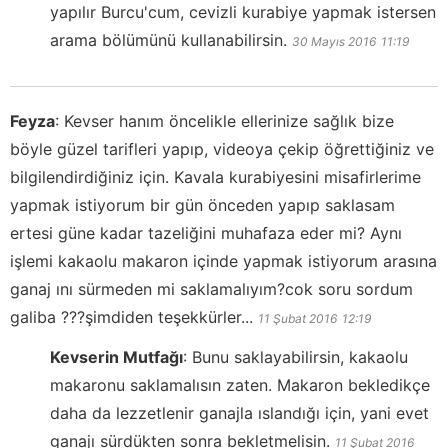
yapılır Burcu'cum, cevizli kurabiye yapmak istersen
arama bölümünü kullanabilirsin.
30 Mayıs 2016
11:19
Feyza
:
Kevser hanım öncelikle ellerinize sağlık bize
böyle güzel tarifleri yapıp, videoya çekip öğrettiğiniz ve
bilgilendirdiğiniz için. Kavala kurabiyesini misafirlerime
yapmak istiyorum bir gün önceden yapıp saklasam
ertesi güne kadar tazeliğini muhafaza eder mi? Aynı
işlemi kakaolu makaron içinde yapmak istiyorum arasına
ganaj ını sürmeden mi saklamalıyım?cok soru sordum
galiba ???şimdiden teşekkürler...
11 Şubat 2016
12:19
Kevserin Mutfağı
:
Bunu saklayabilirsin, kakaolu
makaronu saklamalısın zaten. Makaron bekledikçe
daha da lezzetlenir ganajla ıslandığı için, yani evet
ganajı sürdükten sonra bekletmelisin.
11 Şubat 2016