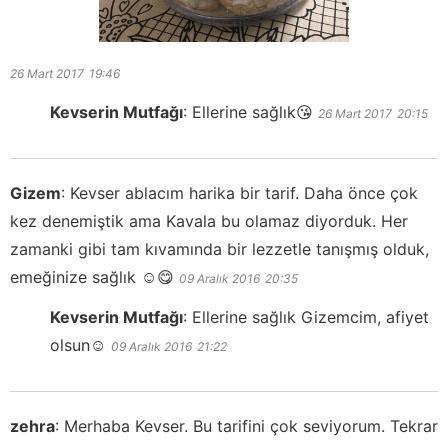
26 Mart 2017
19:46
Kevserin Mutfağı
:
Ellerine sağlık😘
26 Mart 2017
20:15
Gizem
:
Kevser ablacım harika bir tarif. Daha önce çok
kez denemiştik ama Kavala bu olamaz diyorduk. Her
zamanki gibi tam kıvamında bir lezzetle tanışmış olduk,
emeğinize sağlık ☺️😋
09 Aralık 2016
20:35
Kevserin Mutfağı
:
Ellerine sağlık Gizemcim, afiyet
olsun☺️
09 Aralık 2016
21:22
zehra
:
Merhaba Kevser. Bu tarifini çok seviyorum. Tekrar