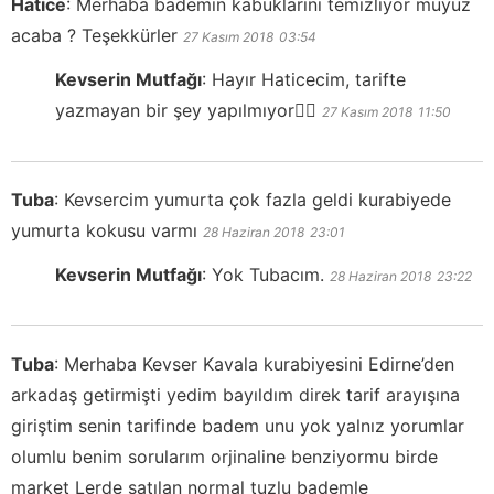
Hatice
:
Merhaba bademin kabuklarını temizliyor muyuz
acaba ? Teşekkürler
27 Kasım 2018
03:54
Kevserin Mutfağı
:
Hayır Haticecim, tarifte
yazmayan bir şey yapılmıyor👍🏻
27 Kasım 2018
11:50
Tuba
:
Kevsercim yumurta çok fazla geldi kurabiyede
yumurta kokusu varmı
28 Haziran 2018
23:01
Kevserin Mutfağı
:
Yok Tubacım.
28 Haziran 2018
23:22
Tuba
:
Merhaba Kevser Kavala kurabiyesini Edirne’den
arkadaş getirmişti yedim bayıldım direk tarif arayışına
giriştim senin tarifinde badem unu yok yalnız yorumlar
olumlu benim sorularım orjinaline benziyormu birde
market Lerde satılan normal tuzlu bademle