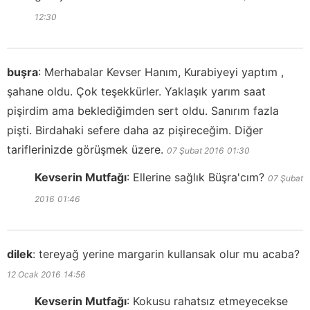
12:30
buşra
:
Merhabalar Kevser Hanım, Kurabiyeyi yaptım ,
şahane oldu. Çok teşekkürler. Yaklaşık yarım saat
pişirdim ama beklediğimden sert oldu. Sanırım fazla
pişti. Birdahaki sefere daha az pişireceğim. Diğer
tariflerinizde görüşmek üzere.
07 Şubat 2016
01:30
Kevserin Mutfağı
:
Ellerine sağlık Büşra'cım?
07 Şubat
2016
01:46
dilek
:
tereyağ yerine margarin kullansak olur mu acaba?
12 Ocak 2016
14:56
Kevserin Mutfağı
:
Kokusu rahatsız etmeyecekse