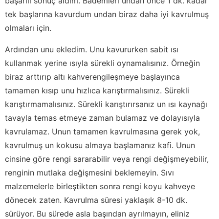
başarılı sonuç aldım. Bademleri undan önce 1 dk. kadar
tek başlarına kavurdum undan biraz daha iyi kavrulmuş
olmaları için.
Ardından unu ekledim. Unu kavururken sabit ısı
kullanmak yerine ısıyla sürekli oynamalısınız. Örneğin
biraz arttırıp altı kahverengileşmeye başlayınca
tamamen kısıp unu hızlıca karıştırmalısınız. Sürekli
karıştırmamalısınız. Sürekli karıştırırsanız un ısı kaynağı
tavayla temas etmeye zaman bulamaz ve dolayısıyla
kavrulamaz. Unun tamamen kavrulmasına gerek yok,
kavrulmuş un kokusu almaya başlamanız kafi. Unun
cinsine göre rengi sararabilir veya rengi değişmeyebilir,
renginin mutlaka değişmesini beklemeyin. Sıvı
malzemelerle birleştikten sonra rengi koyu kahveye
dönecek zaten. Kavrulma süresi yaklaşık 8-10 dk.
sürüyor. Bu sürede asla başından ayrılmayın, eliniz