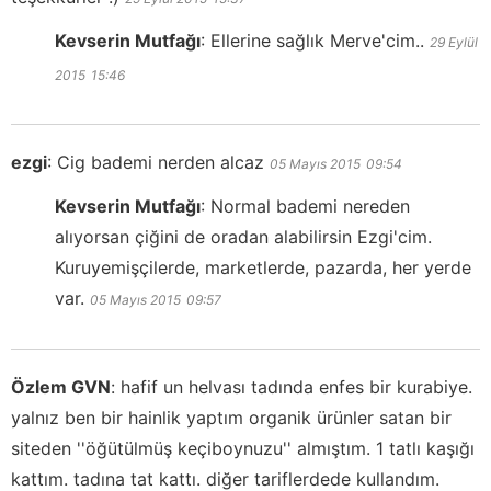
Kevserin Mutfağı
:
Ellerine sağlık Merve'cim..
29 Eylül
2015
15:46
ezgi
:
Cig bademi nerden alcaz
05 Mayıs 2015
09:54
Kevserin Mutfağı
:
Normal bademi nereden
alıyorsan çiğini de oradan alabilirsin Ezgi'cim.
Kuruyemişçilerde, marketlerde, pazarda, her yerde
var.
05 Mayıs 2015
09:57
Özlem GVN
:
hafif un helvası tadında enfes bir kurabiye.
yalnız ben bir hainlik yaptım organik ürünler satan bir
siteden ''öğütülmüş keçiboynuzu'' almıştım. 1 tatlı kaşığı
kattım. tadına tat kattı. diğer tariflerdede kullandım.