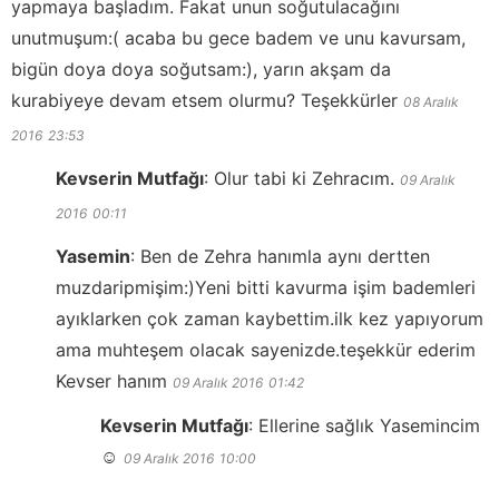
yapmaya başladım. Fakat unun soğutulacağını
unutmuşum:( acaba bu gece badem ve unu kavursam,
bigün doya doya soğutsam:), yarın akşam da
kurabiyeye devam etsem olurmu? Teşekkürler
08 Aralık
2016
23:53
Kevserin Mutfağı
:
Olur tabi ki Zehracım.
09 Aralık
2016
00:11
Yasemin
:
Ben de Zehra hanımla aynı dertten
muzdaripmişim:)Yeni bitti kavurma işim bademleri
ayıklarken çok zaman kaybettim.ilk kez yapıyorum
ama muhteşem olacak sayenizde.teşekkür ederim
Kevser hanım
09 Aralık 2016
01:42
Kevserin Mutfağı
:
Ellerine sağlık Yasemincim
☺️
09 Aralık 2016
10:00