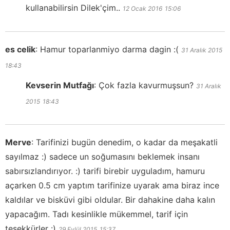
kullanabilirsin Dilek'çim..
12 Ocak 2016
15:06
es celik
:
Hamur toparlanmiyo darma dagin :(
31 Aralık 2015
18:43
Kevserin Mutfağı
:
Çok fazla kavurmuşsun?
31 Aralık
2015
18:43
Merve
:
Tarifinizi bugün denedim, o kadar da meşakatli
sayılmaz :) sadece un soğumasını beklemek insanı
sabırsızlandırıyor. :) tarifi birebir uyguladım, hamuru
açarken 0.5 cm yaptım tarifinize uyarak ama biraz ince
kaldılar ve bisküvi gibi oldular. Bir dahakine daha kalın
yapacağım. Tadı kesinlikle mükemmel, tarif için
teşekkürler :)
29 Eylül 2015
15:37