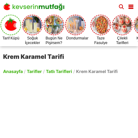
Tarif Küpü
Soğuk
Bugün Ne
Dondurmalar
Taze
Çilekli
İçecekler
Pişirsem?
Fasulye
Tarifleri
Zamanı
Krem Karamel Tarifi
Anasayfa
/
Tarifler
/
Tatlı Tarifleri
/
Krem Karamel Tarifi