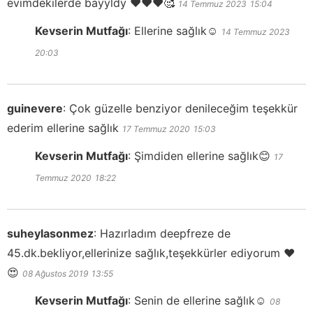
evimdekilerde bayyldy ❤️❤️❤️🥰
14 Temmuz 2023
15:04
Kevserin Mutfağı
:
Ellerine sağlık☺️
14 Temmuz 2023
20:03
guinevere
:
Çok güzelle benziyor denileceğim teşekkür
ederim ellerine sağlık
17 Temmuz 2020
15:03
Kevserin Mutfağı
:
Şimdiden ellerine sağlık😊
17
Temmuz 2020
18:22
suheylasonmez
:
Hazırladım deepfreze de
45.dk.bekliyor,ellerinize sağlık,teşekkürler ediyorum ❤
😍
08 Ağustos 2019
13:55
Kevserin Mutfağı
:
Senin de ellerine sağlık☺️
08