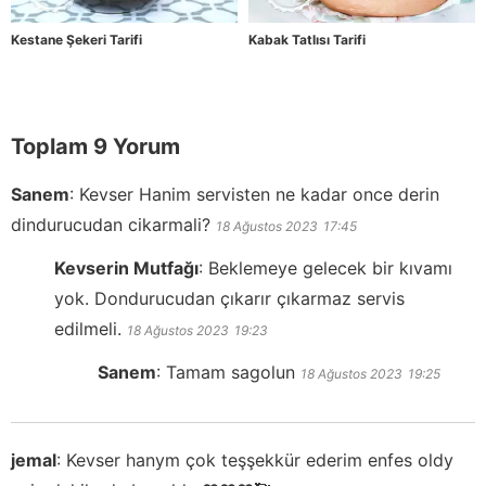
Kestane Şekeri Tarifi
Kabak Tatlısı Tarifi
Toplam 9 Yorum
Sanem
:
Kevser Hanim servisten ne kadar once derin
dindurucudan cikarmali?
18 Ağustos 2023
17:45
Kevserin Mutfağı
:
Beklemeye gelecek bir kıvamı
yok. Dondurucudan çıkarır çıkarmaz servis
edilmeli.
18 Ağustos 2023
19:23
Sanem
:
Tamam sagolun
18 Ağustos 2023
19:25
jemal
:
Kevser hanym çok teşşekkür ederim enfes oldy