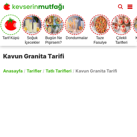
Tarif Küpü
Soğuk
Bugün Ne
Dondurmalar
Taze
Çilekli
İçecekler
Pişirsem?
Fasulye
Tarifleri
Zamanı
Kavun Granita Tarifi
Anasayfa
/
Tarifler
/
Tatlı Tarifleri
/
Kavun Granita Tarifi