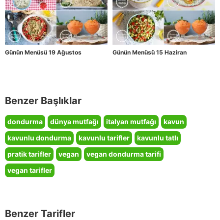
Günün Menüsü 19 Ağustos
Günün Menüsü 15 Haziran
Benzer Başlıklar
dondurma
dünya mutfağı
italyan mutfağı
kavun
kavunlu dondurma
kavunlu tarifler
kavunlu tatlı
pratik tarifler
vegan
vegan dondurma tarifi
vegan tarifler
Benzer Tarifler