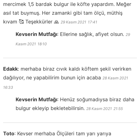
mercimek 1,5 bardak bulgur ile köfte yapardım. Meğer
asıl tat buymuş. Her zamanki gibi tam ölçü, müthiş
kıvam 🥰 Teşekkürler 🙏
29 Kasım 2021
17:41
Kevserin Mutfağı
:
Ellerine sağlık, afiyet olsun.
29
Kasım 2021
18:10
Edakk
:
merhaba biraz cıvık kaldı köftem şekil verirken
dağılıyor, ne yapabilirim bunun için acaba
28 Kasım 2021
16:33
Kevserin Mutfağı
:
Henüz soğumadıysa biraz daha
bulgur ekleyip bekletebilirsin.
28 Kasım 2021
21:55
Toto
:
Kevser merhaba Ölçüleri tam yarı yarıya