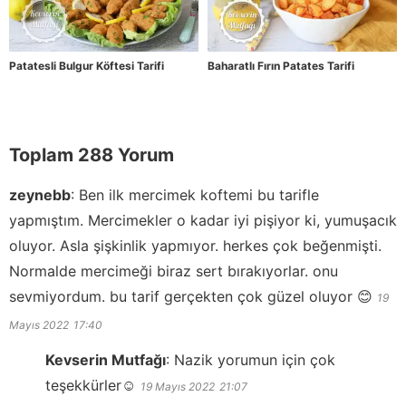
Patatesli Bulgur Köftesi Tarifi
Baharatlı Fırın Patates Tarifi
Toplam 288 Yorum
zeynebb
:
Ben ilk mercimek koftemi bu tarifle
yapmıştım. Mercimekler o kadar iyi pişiyor ki, yumuşacık
oluyor. Asla şişkinlik yapmıyor. herkes çok beğenmişti.
Normalde mercimeği biraz sert bırakıyorlar. onu
sevmiyordum. bu tarif gerçekten çok güzel oluyor 😊
19
Mayıs 2022
17:40
Kevserin Mutfağı
:
Nazik yorumun için çok
teşekkürler☺️
19 Mayıs 2022
21:07