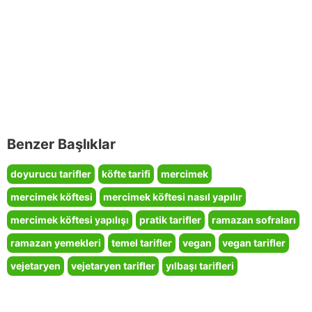
Benzer Başlıklar
doyurucu tarifler
köfte tarifi
mercimek
mercimek köftesi
mercimek köftesi nasıl yapılır
mercimek köftesi yapılışı
pratik tarifler
ramazan sofraları
ramazan yemekleri
temel tarifler
vegan
vegan tarifler
vejetaryen
vejetaryen tarifler
yılbaşı tarifleri