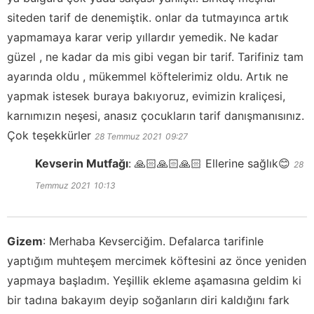
siteden tarif de denemiştik. onlar da tutmayınca artık
yapmamaya karar verip yıllardır yemedik. Ne kadar
güzel , ne kadar da mis gibi vegan bir tarif. Tarifiniz tam
ayarında oldu , mükemmel köftelerimiz oldu. Artık ne
yapmak istesek buraya bakıyoruz, evimizin kraliçesi,
karnımızın neşesi, anasız çocukların tarif danışmanısınız.
Çok teşekkürler
28 Temmuz 2021
09:27
Kevserin Mutfağı
:
🙏🏻🙏🏻🙏🏻 Ellerine sağlık😊
28
Temmuz 2021
10:13
Gizem
:
Merhaba Kevserciğim. Defalarca tarifinle
yaptığım muhteşem mercimek köftesini az önce yeniden
yapmaya başladım. Yeşillik ekleme aşamasına geldim ki
bir tadına bakayım deyip soğanların diri kaldığını fark