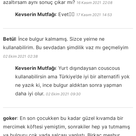
azaltırsam aynı sonuç çıkar mı?
16 Kasım 2021
22:08
Kevserin Mutfağı
:
Evet👍🏻
17 Kasım 2021
14:53
Betül
:
İnce bulgur kalmamış. Sizce yeirne ne
kullanabilirim. Bu sevdadan şimdilik vaz mı geçmeliyim
02 Ekim 2021
02:38
Kevserin Mutfağı
:
Yurt dışındaysan couscous
kullanabilirsin ama Türkiye’de iyi bir alternatifi yok
ne yazık ki, ince bulgur aldıktan sonra yapman
daha iyi olur.
02 Ekim 2021
09:30
goker
:
En son çocukken bu kadar güzel kıvamda bir
mercimek köftesi yemiştim, sonrakiler hep ya tutmamış
ya bulguru çok yada salçası yanlıştı. Birkaç meşhur