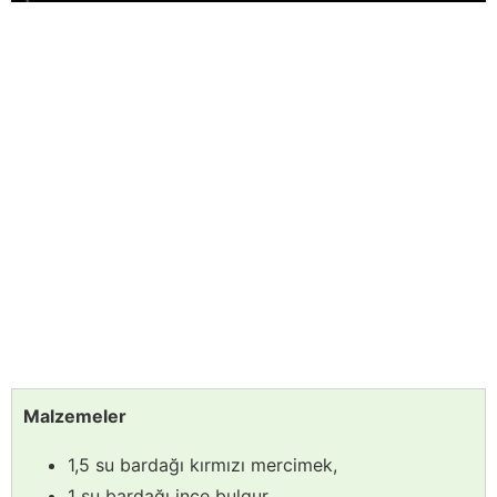
Malzemeler
1,5 su bardağı kırmızı mercimek,
1 su bardağı ince bulgur,