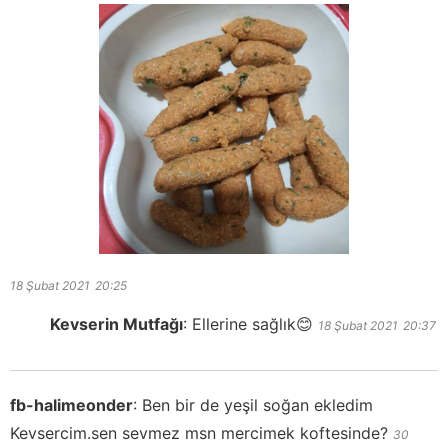
18 Şubat 2021
20:25
Kevserin Mutfağı
:
Ellerine sağlık😊
18 Şubat 2021
20:37
fb-halimeonder
:
Ben bir de yeşil soğan ekledim
Kevsercim.sen sevmez msn mercimek koftesinde?
30