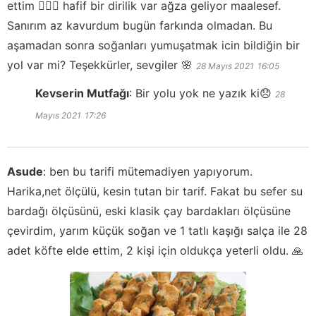
ettim 🤦🏼‍♀️ hafif bir dirilik var ağza geliyor maalesef.
Sanırım az kavurdum bugün farkında olmadan. Bu
aşamadan sonra soğanları yumuşatmak icin bildiğin bir
yol var mi? Teşekkürler, sevgiler 🌸
28 Mayıs 2021
16:05
Kevserin Mutfağı
:
Bir yolu yok ne yazık ki😞
28
Mayıs 2021
17:26
Asude
:
ben bu tarifi mütemadiyen yapıyorum.
Harika,net ölçülü, kesin tutan bir tarif. Fakat bu sefer su
bardağı ölçüsünü, eski klasik çay bardakları ölçüsüne
çevirdim, yarım küçük soğan ve 1 tatlı kaşığı salça ile 28
adet köfte elde ettim, 2 kişi için oldukça yeterli oldu. 🙏