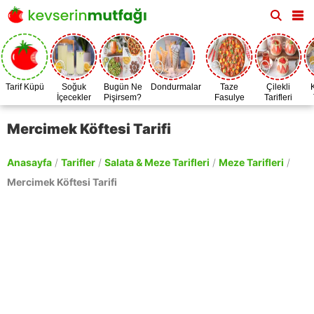
Tarif Küpü
Soğuk
Bugün Ne
Dondurmalar
Taze
Çilekli
İçecekler
Pişirsem?
Fasulye
Tarifleri
Zamanı
Mercimek Köftesi Tarifi
Anasayfa
/
Tarifler
/
Salata & Meze Tarifleri
/
Meze Tarifleri
/
Mercimek Köftesi Tarifi