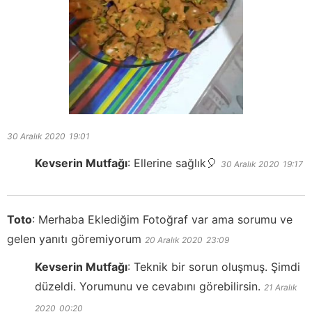
30 Aralık 2020
19:01
Kevserin Mutfağı
:
Ellerine sağlık🎈
30 Aralık 2020
19:17
Toto
:
Merhaba Eklediğim Fotoğraf var ama sorumu ve
gelen yanıtı göremiyorum
20 Aralık 2020
23:09
Kevserin Mutfağı
:
Teknik bir sorun oluşmuş. Şimdi
düzeldi. Yorumunu ve cevabını görebilirsin.
21 Aralık
2020
00:20