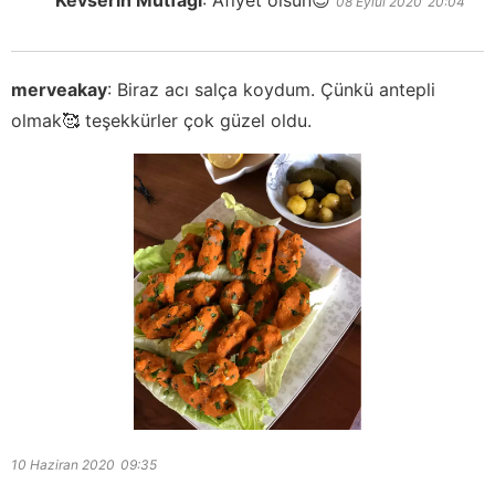
Kevserin Mutfağı
:
Afiyet olsun😊
08 Eylül 2020
20:04
merveakay
:
Biraz acı salça koydum. Çünkü antepli
olmak🥰 teşekkürler çok güzel oldu.
10 Haziran 2020
09:35