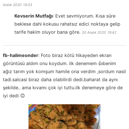
Aralık 2020
19:33
Kevserin Mutfağı
:
Evet sevmiyorum. Kısa süre
beklese dahi kokusu rahatsız edici noktaya gelip
tarife hakim oluyor bana göre.
30 Aralık 2020
19:42
fb-halimeonder
:
Foto biraz kötü hikayeden ekran
görüntüsü aldım onu koydum. ilk denemem 👍benim
ağız tarım yok komşum hamile ona verdim ,sordum nasil
tadi.salcasi biraz daha olabilirdi dedi.baharat da aynı
şekilde.. ama kıvamı çok iyi tuttu.ilk denemeye göre de
iyi dedi 😊