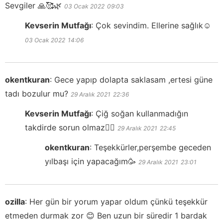
Sevgiler 🙏🥰🌿
03 Ocak 2022
09:03
Kevserin Mutfağı
:
Çok sevindim. Ellerine sağlık☺️
03 Ocak 2022
14:06
okentkuran
:
Gece yapıp dolapta saklasam ,ertesi güne
tadı bozulur mu?
29 Aralık 2021
22:36
Kevserin Mutfağı
:
Çiğ soğan kullanmadığın
takdirde sorun olmaz👍🏻
29 Aralık 2021
22:45
okentkuran
:
Teşekkürler,perşembe geceden
yılbaşı için yapacağım🥳
29 Aralık 2021
23:01
ozilla
:
Her gün bir yorum yapar oldum çünkü teşekkür
etmeden durmak zor 😊 Ben uzun bir süredir 1 bardak