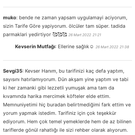
muko
:
bende ne zaman yapsam uygulamayi aciyorum,
sizin Tarife Göre yapiyorum. ölcüler tam süper. tadida
parmaklari yedirtiyor 🥰🥰🥰
26 Mart 2022
21:21
Kevserin Mutfağı
:
Ellerine sağlık☺️
26 Mart 2022
21:38
Sevgi35
:
Kevser Hanım, bu tarifinizi kaç defa yaptım,
sayısını hatırlamıyorum. Dün akşam yine yaptım ve tabi
ki her zamanki gibi lezzetli yumuşak ama tam da
kıvamında harika mercimek köfteler elde ettim.
Memnuniyetimi hiç buradan belirtmediğimi fark ettim ve
yorum yapmak istedim. Tarifiniz için çok teşekkür
ediyorum. Hem çok temel yemeklerde hem de az bilinen
tariflerde gönül rahatlığı ile sizi rehber olarak alıyorum.