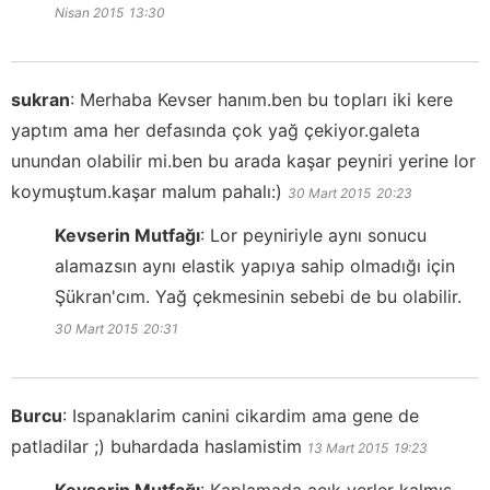
Nisan 2015
13:30
sukran
:
Merhaba Kevser hanım.ben bu topları iki kere
yaptım ama her defasında çok yağ çekiyor.galeta
unundan olabilir mi.ben bu arada kaşar peyniri yerine lor
koymuştum.kaşar malum pahalı:)
30 Mart 2015
20:23
Kevserin Mutfağı
:
Lor peyniriyle aynı sonucu
alamazsın aynı elastik yapıya sahip olmadığı için
Şükran'cım. Yağ çekmesinin sebebi de bu olabilir.
30 Mart 2015
20:31
Burcu
:
Ispanaklarim canini cikardim ama gene de
patladilar ;) buhardada haslamistim
13 Mart 2015
19:23