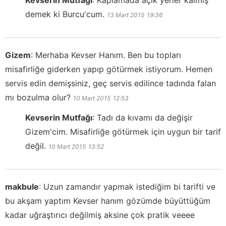
Kevserin Mutfağı
:
Kaplamada açık yerler kalmış
demek ki Burcu'cum.
13 Mart 2015
19:36
Gizem
:
Merhaba Kevser Hanım. Ben bu topları
misafirliğe giderken yapıp götürmek istiyorum. Hemen
servis edin demişsiniz, geç servis edilince tadında falan
mı bozulma olur?
10 Mart 2015
12:53
Kevserin Mutfağı
:
Tadı da kıvamı da değişir
Gizem'cim. Misafirliğe götürmek için uygun bir tarif
değil.
10 Mart 2015
13:52
makbule
:
Uzun zamandır yapmak istediğim bi tarifti ve
bu akşam yaptım Kevser hanım gözümde büyüttüğüm
kadar uğraştırıcı değilmiş aksine çok pratik veeee