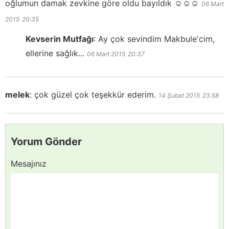
oğlumun damak zevkine göre oldu bayıldık ☺️☺️☺️
06 Mart
2015
20:35
Kevserin Mutfağı
:
Ay çok sevindim Makbule'cim,
ellerine sağlık...
06 Mart 2015
20:37
melek
:
çok güzel çok teşekkür ederim.
14 Şubat 2015
23:58
Yorum Gönder
Mesajınız