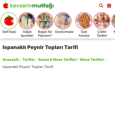
Tarif Küpü
Soğuk
Bugün Ne
Dondurmalar
Taze
Çilekli
İçecekler
Pişirsem?
Fasulye
Tarifleri
Zamanı
Ispanaklı Peynir Topları Tarifi
Anasayfa
/
Tarifler
/
Salata & Meze Tarifleri
/
Meze Tarifleri
/
Ispanaklı Peynir Topları Tarifi