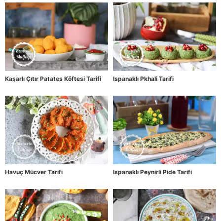
Kaşarlı Çıtır Patates Köftesi Tarifi
Ispanaklı Pkhali Tarifi
Havuç Mücver Tarifi
Ispanaklı Peynirli Pide Tarifi