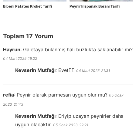
Biberli Patates Kroket Tarifi
Peynirli Ispanak Borani Tarifi
Toplam 17 Yorum
Hayrun
:
Galetaya bulanmış hali buzlukta saklanabilir mı?
04 Mart 2025
19:22
Kevserin Mutfağı
:
Evet👍🏻
04 Mart 2025
21:31
refia
:
Peynir olarak parmesan uygun olur mu?
05 Ocak
2023
21:43
Kevserin Mutfağı
:
Eriyip uzayan peynirler daha
uygun olacaktır.
05 Ocak 2023
22:21