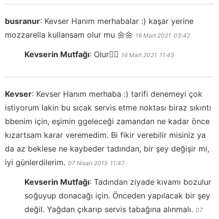
busranur
:
Kevser Hanım merhabalar :) kaşar yerine
mozzarella kullansam olur mu 🌼🌼
16 Mart 2021
03:42
Kevserin Mutfağı
:
Olur👍🏻
16 Mart 2021
11:45
Kevser
:
Kevser Hanım merhaba :) tarifi denemeyi çok
istiyorum lakin bu sıcak servis etme noktası biraz sıkıntı
bbenim için, eşimin ggeleceği zamandan ne kadar önce
kızartsam karar veremedim. Bi fikir verebilir misiniz ya
da az beklese ne kaybeder tadından, bir şey değişir mi,
iyi günlerdilerim.
07 Nisan 2015
11:47
Kevserin Mutfağı
:
Tadından ziyade kıvamı bozulur
soğuyup donacağı için. Önceden yapılacak bir şey
değil. Yağdan çıkarıp servis tabağına alınmalı.
07