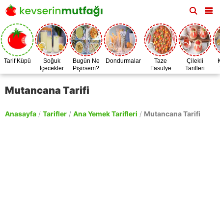
Tarif Küpü
Soğuk
Bugün Ne
Dondurmalar
Taze
Çilekli
İçecekler
Pişirsem?
Fasulye
Tarifleri
Zamanı
Mutancana Tarifi
Anasayfa
/
Tarifler
/
Ana Yemek Tarifleri
/
Mutancana Tarifi