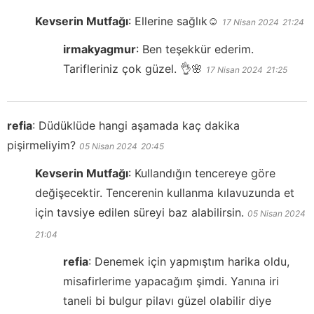
Kevserin Mutfağı
:
Ellerine sağlık☺️
17 Nisan 2024
21:24
irmakyagmur
:
Ben teşekkür ederim.
Tarifleriniz çok güzel. 👌🌸
17 Nisan 2024
21:25
refia
:
Düdüklüde hangi aşamada kaç dakika
pişirmeliyim?
05 Nisan 2024
20:45
Kevserin Mutfağı
:
Kullandığın tencereye göre
değişecektir. Tencerenin kullanma kılavuzunda et
için tavsiye edilen süreyi baz alabilirsin.
05 Nisan 2024
21:04
refia
:
Denemek için yapmıştım harika oldu,
misafirlerime yapacağım şimdi. Yanına iri
taneli bi bulgur pilavı güzel olabilir diye