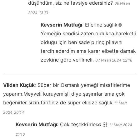
düşündüm, siz ne tavsiye edersiniz?
06 Nisan
2024
13:51
Kevserin Mutfağı
:
Ellerine sağlık☺️
Yemeğin kendisi zaten oldukça hareketli
olduğu için ben sade pirinç pilavını
tercih ederdim ama karar elbette damak
zevkine göre verilmeli.
07 Nisan 2024
22:18
Vildan Küçük
:
Süper bir Osmanlı yemeği misafirlerime
yaparım.Meyveli kuruyemişli diye şaşırırlar ama çok
beğenirler sizin tarifiniz de süper elinize sağlık
11 Mart
2024
20:14
Kevserin Mutfağı
:
Çok teşekkürler🙏🏻
11 Mart 2024
21:16