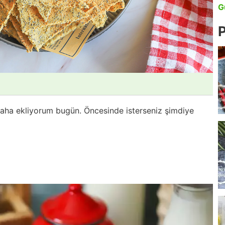
G
P
ni daha ekliyorum bugün. Öncesinde isterseniz şimdiye