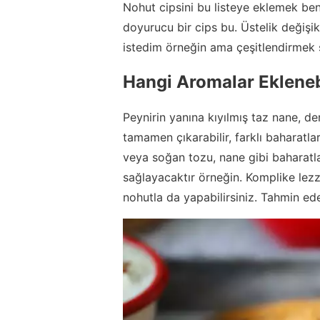
Nohut cipsini bu listeye eklemek be
doyurucu bir cips bu. Üstelik değişik
istedim örneğin ama çeşitlendirmek 
Hangi Aromalar Ekleneb
Peynirin yanına kıyılmış taz nane, d
tamamen çıkarabilir, farklı baharatlar
veya soğan tozu, nane gibi baharatla
sağlayacaktır örneğin. Komplike lez
nohutla da yapabilirsiniz. Tahmin ede