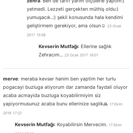
zehra
:
Ben de tarifi yarım ölçülerle yaptım:)
yetmedi. Lezzeti gerçekten müthiş oldu:)
yumuşacık..:) şekil konusunda hala kendimi
geliştirmem gerekiyor, ama olsun☺️
23 Ocak
2017
15:58
Kevserin Mutfağı
:
Ellerine sağlık
Zehracım...
23 Ocak 2017
16:01
merve
:
meraba kevser hanim ben yaptim her turlu
pogacayi buzluga atiyorum dar zamanda faydali oluyor
acaba acmayida buzluga koyabilirmiyim siz
yapiyormusunuz acaba bunu ellerinize saglik🙏
17 Ekim
2016
17:22
Kevserin Mutfağı
:
Koyabilirsin Mervecim.
17 Ekim