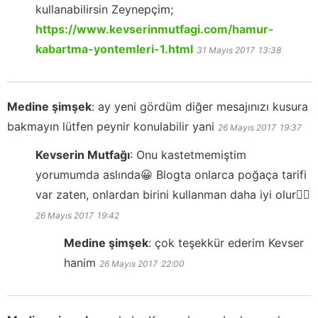
kullanabilirsin Zeynepçim;
https://www.kevserinmutfagi.com/hamur-
kabartma-yontemleri-1.html
31 Mayıs 2017
13:38
Medine şimşek
:
ay yeni gördüm diğer mesajınızı kusura
bakmayın lütfen peynir konulabilir yani
26 Mayıs 2017
19:37
Kevserin Mutfağı
:
Onu kastetmemiştim
yorumumda aslında😀 Blogta onlarca poğaça tarifi
var zaten, onlardan birini kullanman daha iyi olur👍🏻
26 Mayıs 2017
19:42
Medine şimşek
:
çok teşekkür ederim Kevser
hanim
26 Mayıs 2017
22:00