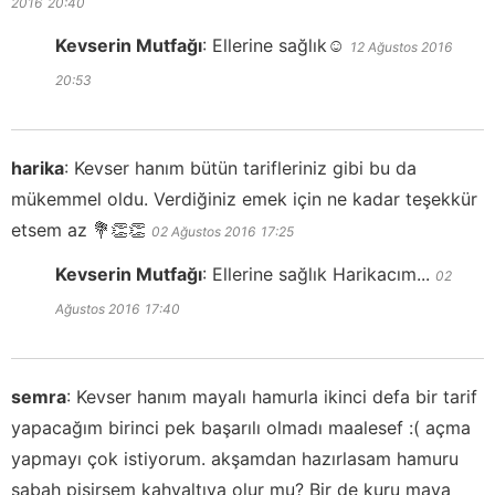
2016
20:40
Kevserin Mutfağı
:
Ellerine sağlık☺️
12 Ağustos 2016
20:53
harika
:
Kevser hanım bütün tarifleriniz gibi bu da
mükemmel oldu. Verdiğiniz emek için ne kadar teşekkür
etsem az 💐👏👏
02 Ağustos 2016
17:25
Kevserin Mutfağı
:
Ellerine sağlık Harikacım...
02
Ağustos 2016
17:40
semra
:
Kevser hanım mayalı hamurla ikinci defa bir tarif
yapacağım birinci pek başarılı olmadı maalesef :( açma
yapmayı çok istiyorum. akşamdan hazırlasam hamuru
sabah pişirsem kahvaltıya olur mu? Bir de kuru maya