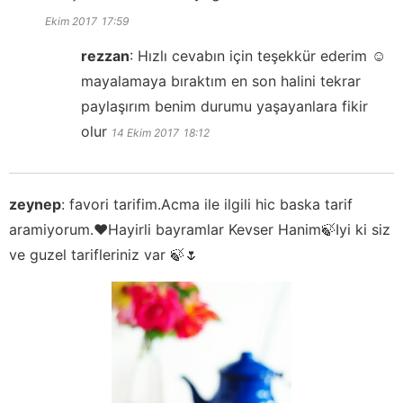
Ekim 2017
17:59
rezzan
:
Hızlı cevabın için teşekkür ederim ☺️
mayalamaya bıraktım en son halini tekrar
paylaşırım benim durumu yaşayanlara fikir
olur
14 Ekim 2017
18:12
zeynep
:
favori tarifim.Acma ile ilgili hic baska tarif
aramiyorum.❤Hayirli bayramlar Kevser Hanim🍃Iyi ki siz
ve guzel tarifleriniz var 🍃🌷