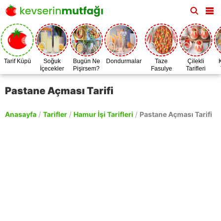
Tarif Küpü
Soğuk
Bugün Ne
Dondurmalar
Taze
Çilekli
İçecekler
Pişirsem?
Fasulye
Tarifleri
Zamanı
Pastane Açması Tarifi
Anasayfa
/
Tarifler
/
Hamur İşi Tarifleri
/
Pastane Açması Tarifi