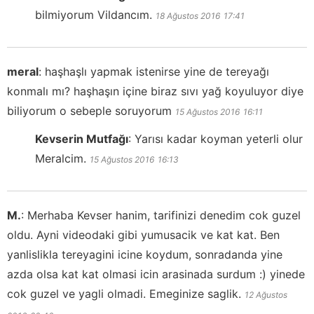
bilmiyorum Vildancım.
18 Ağustos 2016
17:41
meral
:
haşhaşlı yapmak istenirse yine de tereyağı
konmalı mı? haşhaşın içine biraz sıvı yağ koyuluyor diye
biliyorum o sebeple soruyorum
15 Ağustos 2016
16:11
Kevserin Mutfağı
:
Yarısı kadar koyman yeterli olur
Meralcim.
15 Ağustos 2016
16:13
M.
:
Merhaba Kevser hanim, tarifinizi denedim cok guzel
oldu. Ayni videodaki gibi yumusacik ve kat kat. Ben
yanlislikla tereyagini icine koydum, sonradanda yine
azda olsa kat kat olmasi icin arasinada surdum :) yinede
cok guzel ve yagli olmadi. Emeginize saglik.
12 Ağustos