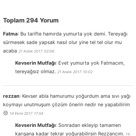
Toplam 294 Yorum
Fatma
:
Bu tarifte hamırda yumurta yok demi. Tereyağı
sürmesek sade yapsak nasıl olur yine tel tel olur mu
acaba
21 Aralık 2017
02:06
Kevserin Mutfağı
:
Evet yumurta yok Fatmacım,
tereyağsız olmaz.
21 Aralık 2017
10:02
rezzan
:
Kevser abla hamurumu yoğurdum ama sıvı yağı
koymayı unutmuşum çözüm önerin nedir ne yapabilirim
😔
14 Ekim 2017
17:54
Kevserin Mutfağı
:
Sonradan ekleyip tamamen
karışana kadar tekrar yoğurabilirsin Rezzancım.
14