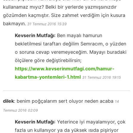
kullanamaz mıyız? Belki bir yerlerde yazmışsınızdır
gözümden kaçmıştır. Size zahmet verdiğim için kusura
bakmayın.
31 Temmuz 2016
15:39
Kevserin Mutfağı
:
Ben mayalı hamurun
bekletilmesi taraftarı değilim Semracım, o yüzden
o soruna cevap veremeyeceğim. Mayayı buradaki
ölçülere göre değiştirebilirsin;
https://www.kevserinmutfagi.com/hamur-
kabartma-yontemleri-1.html
31 Temmuz 2016
19:15
dilek
:
benim poğçalarım sert oluyor neden acaba
14
Temmuz 2016
02:09
Kevserin Mutfağı
:
Yeterince iyi mayalamıyor, çok
fazla un kullanıyor ya da yüksek ısıda pişiriyor