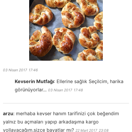
03 Nisan 2017
17:46
Kevserin Mutfağı
:
Ellerine sağlık Seçilcim, harika
görünüyorlar...
03 Nisan 2017
17:48
arzu
:
merhaba kevser hanım tarifinizi çok beğendim
yalnız bu açmaları yapıp arkadaşıma kargo
yollayacağım.sizce bayatlar mı?
22 Mart 2017
23:08