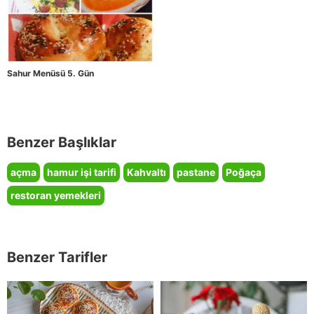
Sahur Menüsü 5. Gün
Benzer Başlıklar
açma
hamur işi tarifi
Kahvaltı
pastane
Poğaça
restoran yemekleri
Benzer Tarifler