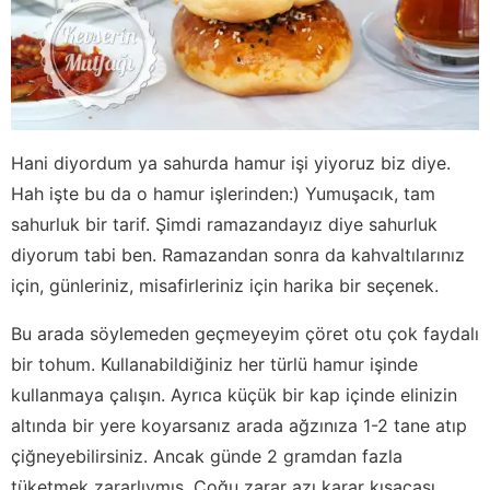
Hani diyordum ya sahurda hamur işi yiyoruz biz diye.
Hah işte bu da o hamur işlerinden:) Yumuşacık, tam
sahurluk bir tarif. Şimdi ramazandayız diye sahurluk
diyorum tabi ben. Ramazandan sonra da kahvaltılarınız
için, günleriniz, misafirleriniz için harika bir seçenek.
Bu arada söylemeden geçmeyeyim çöret otu çok faydalı
bir tohum. Kullanabildiğiniz her türlü hamur işinde
kullanmaya çalışın. Ayrıca küçük bir kap içinde elinizin
altında bir yere koyarsanız arada ağzınıza 1-2 tane atıp
çiğneyebilirsiniz. Ancak günde 2 gramdan fazla
tüketmek zararlıymış. Çoğu zarar azı karar kısacası.