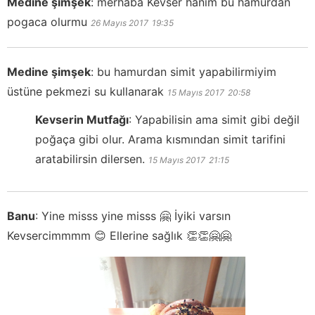
Medine şimşek
:
merhaba Kevser hanım bu hamurdan
pogaca olurmu
26 Mayıs 2017
19:35
Medine şimşek
:
bu hamurdan simit yapabilirmiyim
üstüne pekmezi su kullanarak
15 Mayıs 2017
20:58
Kevserin Mutfağı
:
Yapabilisin ama simit gibi değil
poğaça gibi olur. Arama kısmından simit tarifini
aratabilirsin dilersen.
15 Mayıs 2017
21:15
Banu
:
Yine misss yine misss 🤗 İyiki varsın
Kevsercimmmm 😊 Ellerine sağlık 👏👏🤗🤗