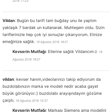
2016
17:23
Vildan
:
Bugün bu tarifi tam buğday unu ile yaptım
yaklaşık 7 bardak un kullanarak. Muhteşem oldu. Sizin
tariflerinizle hep çok iyi sonuçlar çıkarıyorum. Elinize
emeğinize sağlık.
19 Ağustos 2016
18:21
Kevserin Mutfağı
:
Ellerine sağlık Vildancım☺️
19
Ağustos 2016
19:27
vildan
:
kevser hanım,videolarınızı takip ediyorum da
buzdolabınızın marka ve modeli nedir acaba gayet
büyük görünüyor.:) buzdolabı arayışındayım gözüme
çarptı.
18 Ağustos 2016
15:37
Kevserin Mutfağı
:
Markası Siemens ama modelini