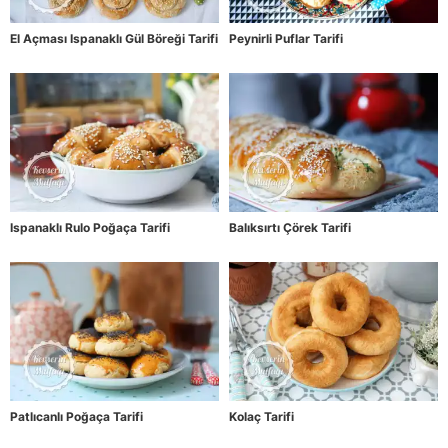
El Açması Ispanaklı Gül Böreği Tarifi
Peynirli Puflar Tarifi
Ispanaklı Rulo Poğaça Tarifi
Balıksırtı Çörek Tarifi
Patlıcanlı Poğaça Tarifi
Kolaç Tarifi