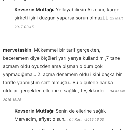
Kevserin Mutfağı
:
Yollayabilirsin Arzcum, kargo
şirketi işini düzgün yaparsa sorun olmaz👍🏻
23 Mart
2017
09:45
mervetaskin
:
Mükemmel bir tarif gerçekten,
beceremem diye ölçüleri yarı yarıya kullandım ,7 tane
açmam oldu oyuzden ama pişman oldum çok
yapmadığıma... 2. açma denemem oldu ilkini başka bir
tarifle yapmıştım sert olmuştu.. Bu ölçülerle harika
oldular gerçekten ellerinize sağlık , teşekkürler...
04 Kasım
2016
15:25
Kevserin Mutfağı
:
Senin de ellerine sağlık
Mervecim, afiyet olsun...
04 Kasım 2016
16:00