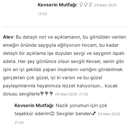
Kevserin Mutfağı
:
🎈🎈🎈
09 Mart 2020
13:53
Alev
:
Bu detaylı not ve açıklamanın, bu gönülden verilen
emeğin önünde saygıyla eğiliyorum hocam, bu kadar
detaylı bir açıklama işe duyulan sevgi ve saygının ispatı
adeta. Her şey gönlünce olsun sevgili Kevser, senin gibi
işini en iyi şekilde yapan insanların varlığını görebilmek
gerçekten çok güzel, iyi ki varsın ve bu güzel
paylaşımlarınla hayatımıza lezzet katıyorsun... kucak
dolusu sevgilerle💐💐💐
05 Mart 2020
21:35
Kevserin Mutfağı
:
Nazik yorumun için çok
teşekkür ederim😊 Sevgiler benden💕
05 Mart 2020
21:40