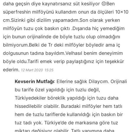
daha geçsin diye kaynatırsanız süt kesiliyor 😔Ben
süperfreshin milföyünü kullandım onun da ölçüleri 10×10
cm.Sizinki gibi dizilim yapamadım.Son olarak yerken
milföyün tuzu çok baskın çıktı .Dışarıda hiç yemediğim
için bunun orijinalinde de böyle tuzlu olup olmadığını
bilmiyorum.Belki de Tr deki milföyler böyledir ama iç
dolgusunun tadına bayıldım.Velhasıl benim deneyimim
böyle oldu.Tarifi emek verip paylaştığınız için teşekkür
ederim.
12 Mart 2020
15:25
Kevserin Mutfağı
:
Ellerine sağlık Dilaycım. Orijinali
bu tarife özel yapıldığı için tuzlu değil,
Türkiyedekiler böreklik yapıldığı için tuzu daha
hissedilebilir olabilir. Buradaki milföyler hem tatlı
hem de tuzlu tariflerde kullanıldığı için baskın bir
tuz tadı yok. Türkiye’de de markasına göre tuz
miktarı değişiyor olabilir. Tatlı yapımına daha