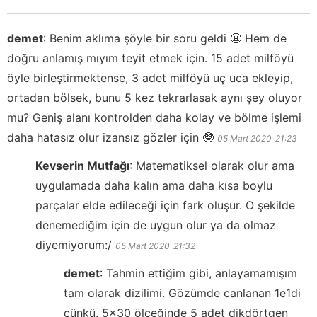
demet
:
Benim aklıma şöyle bir soru geldi 😬 Hem de
doğru anlamış mıyım teyit etmek için. 15 adet milföyü
öyle birleştirmektense, 3 adet milföyü uç uca ekleyip,
ortadan bölsek, bunu 5 kez tekrarlasak aynı şey oluyor
mu? Geniş alanı kontrolden daha kolay ve bölme işlemi
daha hatasız olur izansız gözler için 🤓
05 Mart 2020
21:23
Kevserin Mutfağı
:
Matematiksel olarak olur ama
uygulamada daha kalın ama daha kısa boylu
parçalar elde edileceği için fark oluşur. O şekilde
denemediğim için de uygun olur ya da olmaz
diyemiyorum:/
05 Mart 2020
21:32
demet
:
Tahmin ettiğim gibi, anlayamamışım
tam olarak dizilimi. Gözümde canlanan 1e1di
çünkü. 5x30 ölçeğinde 5 adet dikdörtgen