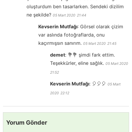
oluşturdum ben tasarlarken. Sendeki dizilim
ne şekilde?
05 Mart 2020
21:44
Kevserin Mutfağı
:
Görsel olarak çizim
var aslında fotoğraflarda, onu
kaçırmışsın sanırım.
05 Mart 2020
21:45
demet
:
💐💐 şimdi fark ettim.
Teşekkürler, eline sağlık.
05 Mart 2020
21:52
Kevserin Mutfağı
:
🎈🎈🎈
05 Mart
2020
22:12
Yorum Gönder