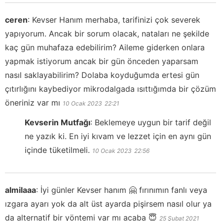
ceren
:
Kevser Hanım merhaba, tarifinizi çok severek
yapıyorum. Ancak bir sorum olacak, nataları ne şekilde
kaç gün muhafaza edebilirim? Aileme giderken onlara
yapmak istiyorum ancak bir gün önceden yaparsam
nasıl saklayabilirim? Dolaba koyduğumda ertesi gün
çıtırlığını kaybediyor mikrodalgada ısıttığımda bir çözüm
öneriniz var mı
10 Ocak 2023
22:21
Kevserin Mutfağı
:
Beklemeye uygun bir tarif değil
ne yazık ki. En iyi kıvam ve lezzet için en aynı gün
içinde tüketilmeli.
10 Ocak 2023
22:56
almilaaa
:
İyi günler Kevser hanım 🤗 fırınımın fanlı veya
ızgara ayarı yok da alt üst ayarda pişirsem nasıl olur ya
da alternatif bir yöntemi var mı acaba 😇
25 Şubat 2021