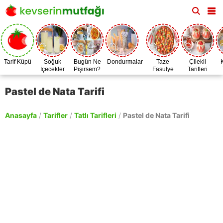
Tarif Küpü
Soğuk
Bugün Ne
Dondurmalar
Taze
Çilekli
İçecekler
Pişirsem?
Fasulye
Tarifleri
Zamanı
Pastel de Nata Tarifi
Anasayfa
/
Tarifler
/
Tatlı Tarifleri
/
Pastel de Nata Tarifi