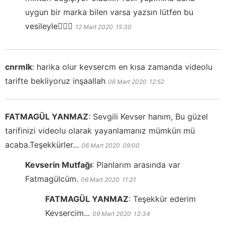
uygun bir marka bilen varsa yazsın lütfen bu
vesileyle🙋🏻‍♀️
12 Mart 2020
15:30
cnrmlk
:
harika olur kevsercm en kısa zamanda videolu
tarifte bekliyoruz inşaallah
06 Mart 2020
12:52
FATMAGÜL YANMAZ
:
Sevgili Kevser hanım, Bu güzel
tarifinizi videolu olarak yayanlamanız mümkün mü
acaba.Teşekkürler...
06 Mart 2020
09:00
Kevserin Mutfağı
:
Planlarım arasında var
Fatmagülcüm.
06 Mart 2020
11:21
FATMAGÜL YANMAZ
:
Teşekkür ederim
Kevsercim...
09 Mart 2020
13:34