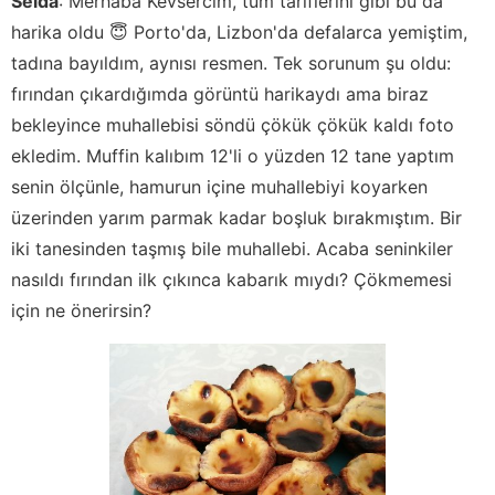
Selda
:
Merhaba Kevsercim, tüm tariflerini gibi bu da
harika oldu 😇 Porto'da, Lizbon'da defalarca yemiştim,
tadına bayıldım, aynısı resmen. Tek sorunum şu oldu:
fırından çıkardığımda görüntü harikaydı ama biraz
bekleyince muhallebisi söndü çökük çökük kaldı foto
ekledim. Muffin kalıbım 12'li o yüzden 12 tane yaptım
senin ölçünle, hamurun içine muhallebiyi koyarken
üzerinden yarım parmak kadar boşluk bırakmıştım. Bir
iki tanesinden taşmış bile muhallebi. Acaba seninkiler
nasıldı fırından ilk çıkınca kabarık mıydı? Çökmemesi
için ne önerirsin?