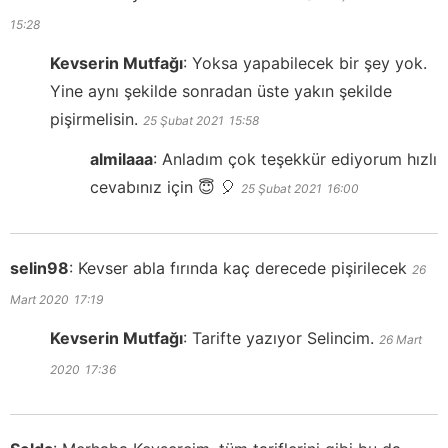
15:28
Kevserin Mutfağı
:
Yoksa yapabilecek bir şey yok.
Yine aynı şekilde sonradan üste yakın şekilde
pişirmelisin.
25 Şubat 2021
15:58
almilaaa
:
Anladım çok teşekkür ediyorum hızlı
cevabınız için 😇 🎈
25 Şubat 2021
16:00
selin98
:
Kevser abla fırında kaç derecede pişirilecek
26
Mart 2020
17:19
Kevserin Mutfağı
:
Tarifte yazıyor Selincim.
26 Mart
2020
17:36