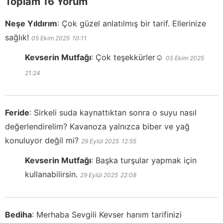
Toplam 16 Yorum
Neşe Yıldırım
:
Çok güzel anlatılmış bir tarif. Ellerinize
sağlık!
05 Ekim 2025
10:11
Kevserin Mutfağı
:
Çok teşekkürler☺️
05 Ekim 2025
21:24
Feride
:
Sirkeli suda kaynattıktan sonra o suyu nasıl
değerlendirelim? Kavanoza yalnızca biber ve yağ
konuluyor değil mi?
29 Eylül 2025
12:55
Kevserin Mutfağı
:
Başka turşular yapmak için
kullanabilirsin.
29 Eylül 2025
22:08
Bediha
:
Merhaba Sevgili Kevser hanım tarifinizi