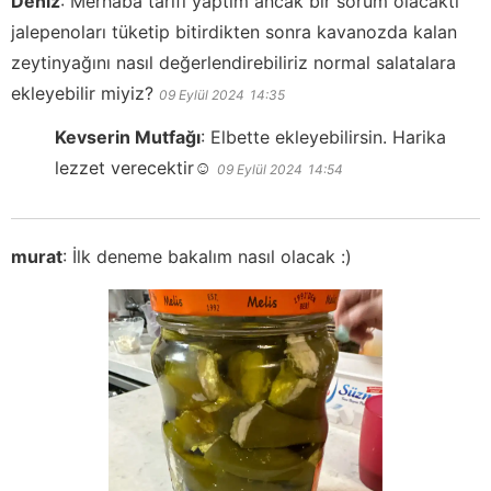
Deniz
:
Merhaba tarifi yaptım ancak bir sorum olacaktı
jalepenoları tüketip bitirdikten sonra kavanozda kalan
zeytinyağını nasıl değerlendirebiliriz normal salatalara
ekleyebilir miyiz?
09 Eylül 2024
14:35
Kevserin Mutfağı
:
Elbette ekleyebilirsin. Harika
lezzet verecektir☺️
09 Eylül 2024
14:54
murat
:
İlk deneme bakalım nasıl olacak :)