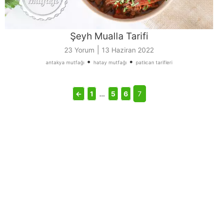
Şeyh Mualla Tarifi
|
23 Yorum
13 Haziran 2022
•
•
antakya mutfağı
hatay mutfağı
patlıcan tarifleri
←
1
…
5
6
7