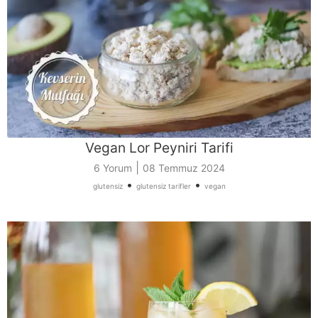
Vegan Lor Peyniri Tarifi
|
6 Yorum
08 Temmuz 2024
•
•
glutensiz
glutensiz tarifler
vegan