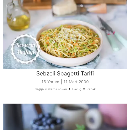
Sebzeli Spagetti Tarifi
|
16 Yorum
11 Mart 2009
•
•
değişik makarna sosları
Havuç
Kabak