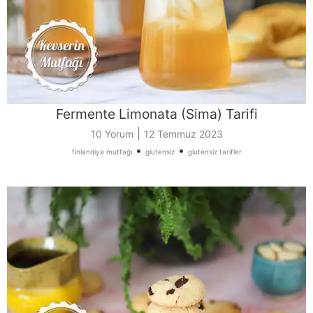
Fermente Limonata (Sima) Tarifi
|
10 Yorum
12 Temmuz 2023
•
•
finlandiya mutfağı
glutensiz
glutensiz tarifler