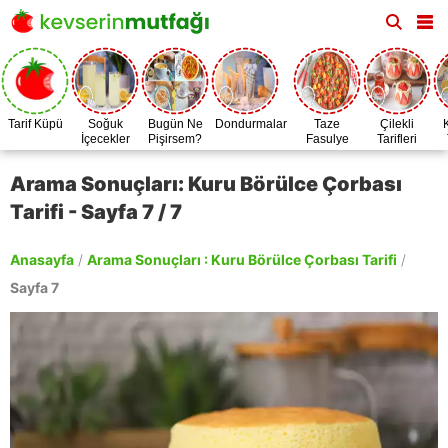
Tarif Küpü
Soğuk
Bugün Ne
Dondurmalar
Taze
Çilekli
İçecekler
Pişirsem?
Fasulye
Tarifleri
Zamanı
Arama Sonuçları: Kuru Börülce Çorbası
Tarifi - Sayfa 7 / 7
Anasayfa
/
Arama Sonuçları : Kuru Börülce Çorbası Tarifi
/
Sayfa 7