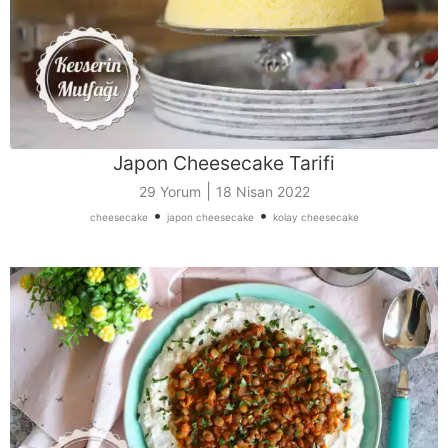
Japon Cheesecake Tarifi
|
29 Yorum
18 Nisan 2022
•
•
cheesecake
japon cheesecake
kolay cheesecake