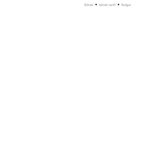
•
•
Börek
börek tarifi
Bulgur