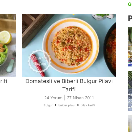
G
P
ifi
Domatesli ve Biberli Bulgur Pilavı
Tarifi
|
24 Yorum
27 Nisan 2011
•
•
Bulgur
bulgur pilavı
pilav tarifi