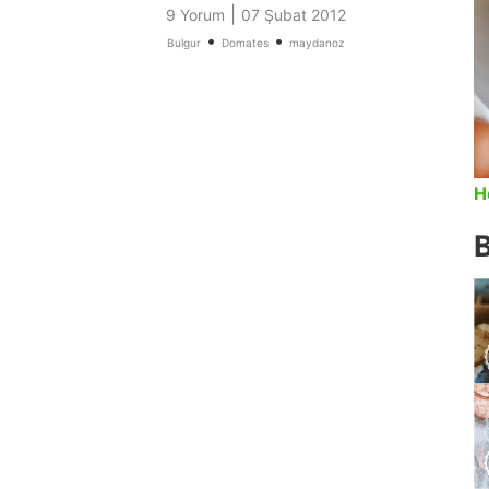
|
9 Yorum
07 Şubat 2012
•
•
Bulgur
Domates
maydanoz
H