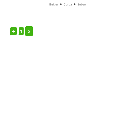
•
•
Bulgur
Çorba
Sebze
←
1
2