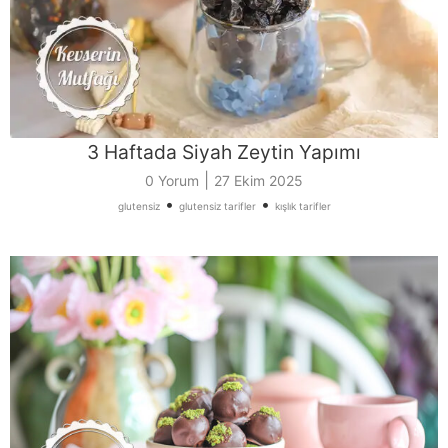
3 Haftada Siyah Zeytin Yapımı
|
0 Yorum
27 Ekim 2025
•
•
glutensiz
glutensiz tarifler
kışlık tarifler