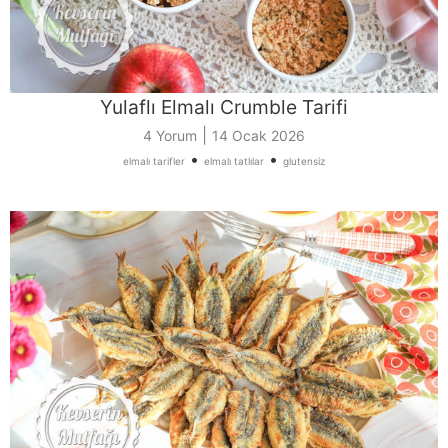
Yulaflı Elmalı Crumble Tarifi
|
4 Yorum
14 Ocak 2026
•
•
elmalı tarifler
elmalı tatlılar
glutensiz