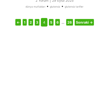
|
2 Yorum
29 Eylül 2025
•
•
dünya mutfakları
glutensiz
glutensiz tarifler
←
1
2
3
4
5
6
…
26
Sonraki →