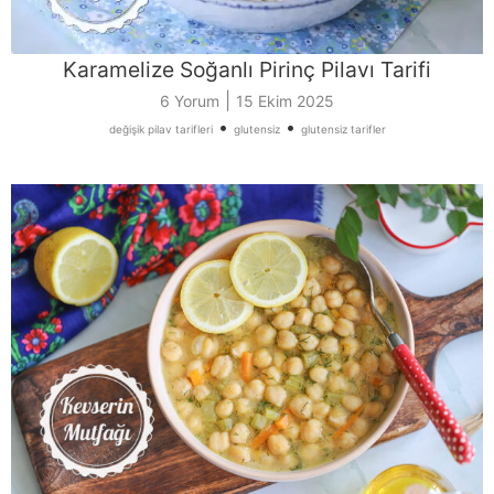
Karamelize Soğanlı Pirinç Pilavı Tarifi
|
6 Yorum
15 Ekim 2025
•
•
değişik pilav tarifleri
glutensiz
glutensiz tarifler