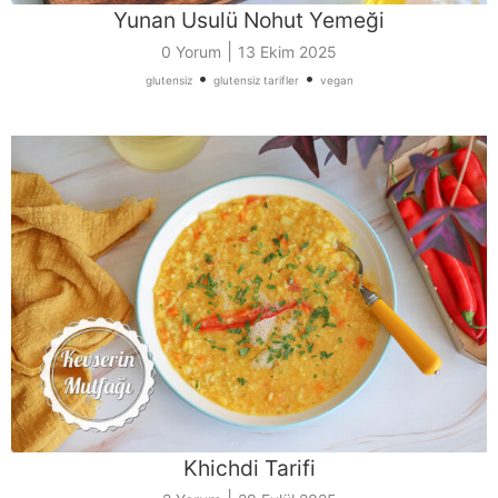
Yunan Usulü Nohut Yemeği
|
0 Yorum
13 Ekim 2025
•
•
glutensiz
glutensiz tarifler
vegan
Khichdi Tarifi