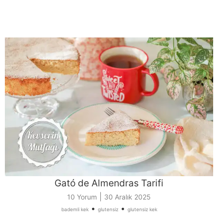
Gató de Almendras Tarifi
|
10 Yorum
30 Aralık 2025
•
•
bademli kek
glutensiz
glutensiz kek