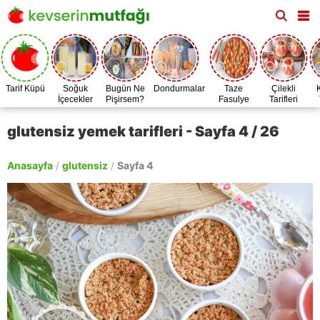
Tarif Küpü
Soğuk
Bugün Ne
Dondurmalar
Taze
Çilekli
İçecekler
Pişirsem?
Fasulye
Tarifleri
Zamanı
glutensiz yemek tarifleri - Sayfa 4 / 26
Anasayfa
/
glutensiz
/
Sayfa 4