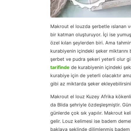
Makrout el louzda şerbetle ıslanan v
bir katman oluşturuyor. İçi ise yumu
özel kılan şeylerden biri. Ama tahmin
kurabiyenin içindeki şeker miktarını 
şerbet ve pudra şekeri yeterli olur g
tarifinde
de kurabiyenin içindeki şek
kurabiye için de yeterli olacaktır am
gibi az miktarda şeker ekleyebilirsini
Makrout el louz Kuzey Afrika kökenli b
da Blida şehriyle özdeşleşmiştir. G
günlerde çok sık yapılır. Makrout ke
gelir. Louz kelimesi ise badem deme
baklava şeklinde dilimlenmiş badem