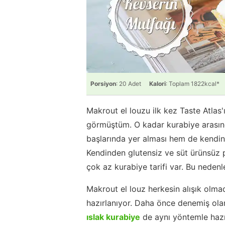
Porsiyon
: 20 Adet
Kalori
: Toplam 1822kcal*
Makrout el louzu ilk kez Taste Atlas'ı
görmüştüm. O kadar kurabiye arasın
başlarında yer alması hem de kendind
Kendinden glutensiz ve süt ürünsüz 
çok az kurabiye tarifi var. Bu nedenle
Makrout el louz herkesin alışık olm
hazırlanıyor. Daha önce denemiş olan
ıslak kurabiye
de aynı yöntemle hazır