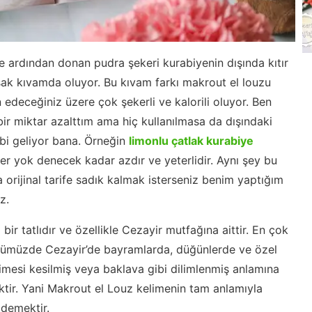
e ardından donan pudra şekeri kurabiyenin dışında kıtır
şak kıvamda oluyor. Bu kıvam farkı makrout el louzu
 edeceğiniz üzere çok şekerli ve kalorili oluyor. Ben
bir miktar azalttım ama hiç kullanılmasa da dışındaki
ibi geliyor bana. Örneğin
limonlu çatlak kurabiye
er yok denecek kadar azdır ve yeterlidir. Aynı şey bu
a orijinal tarife sadık kalmak isterseniz benim yaptığım
z.
ir tatlıdır ve özellikle Cezayir mutfağına aittir. En çok
ünümüzde Cezayir’de bayramlarda, düğünlerde ve özel
limesi kesilmiş veya baklava gibi dilimlenmiş anlamına
ktir. Yani Makrout el Louz kelimenin tam anlamıyla
 demektir.