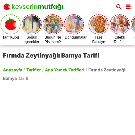
Tarif Küpü
Soğuk
Bugün Ne
Dondurmalar
Taze
Çilekli
İçecekler
Pişirsem?
Fasulye
Tarifleri
Zamanı
Fırında Zeytinyağlı Bamya Tarifi
Anasayfa
/
Tarifler
/
Ana Yemek Tarifleri
/
Fırında Zeytinyağlı
Bamya Tarifi