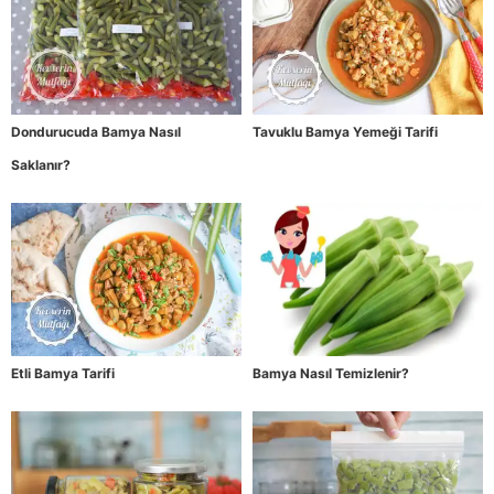
Dondurucuda Bamya Nasıl
Tavuklu Bamya Yemeği Tarifi
Saklanır?
Etli Bamya Tarifi
Bamya Nasıl Temizlenir?