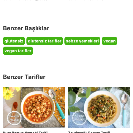
Benzer Başlıklar
glutensiz
glutensiz tarifler
sebze yemekleri
vegan
vegan tarifler
Benzer Tarifler
Kuru Bamya Yemeği Tarifi
Zeytinyağlı Bamya Tarifi