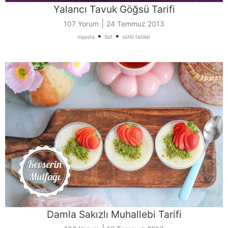
Yalancı Tavuk Göğsü Tarifi
|
107 Yorum
24 Temmuz 2013
•
•
nişasta
Süt
sütlü tatlılar
Damla Sakızlı Muhallebi Tarifi