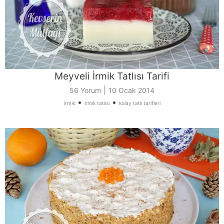
Meyveli İrmik Tatlısı Tarifi
|
56 Yorum
10 Ocak 2014
•
•
irmik
irmik tatlısı
kolay tatlı tarifleri