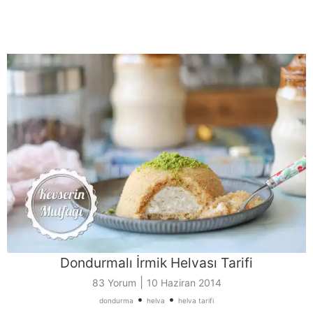
Dondurmalı İrmik Helvası Tarifi
|
83 Yorum
10 Haziran 2014
•
•
dondurma
helva
helva tarifi