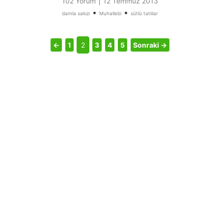
|
102 Yorum
12 Temmuz 2013
•
•
damla sakızı
Muhallebi
sütlü tatlılar
←
1
2
3
4
5
Sonraki →