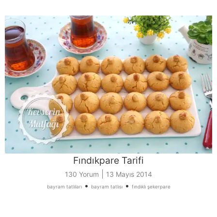
Fındıkpare Tarifi
|
130 Yorum
13 Mayıs 2014
•
•
bayram tatlıları
bayram tatlısı
fındıklı şekerpare