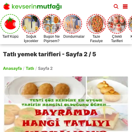
Tarif Küpü
Soğuk
Bugün Ne
Dondurmalar
Taze
Çilekli
İçecekler
Pişirsem?
Fasulye
Tarifleri
Zamanı
Tatlı yemek tarifleri - Sayfa 2 / 5
Anasayfa
/
Tatlı
/
Sayfa 2