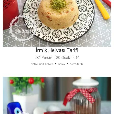
İrmik Helvası Tarifi
|
281 Yorum
20 Ocak 2014
•
•
fıstıklı irmik helvası
helva
helva tarifi