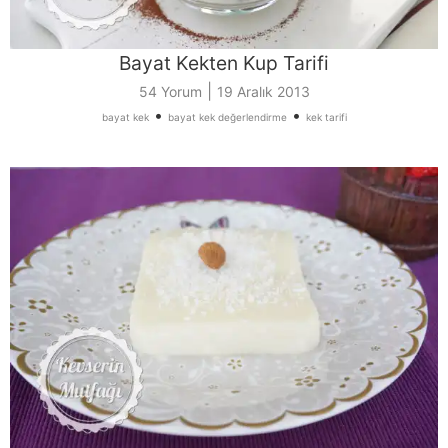
Bayat Kekten Kup Tarifi
|
54 Yorum
19 Aralık 2013
•
•
bayat kek
bayat kek değerlendirme
kek tarifi