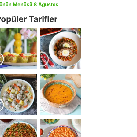
ünün Menüsü 8 Ağustos
opüler Tarifler