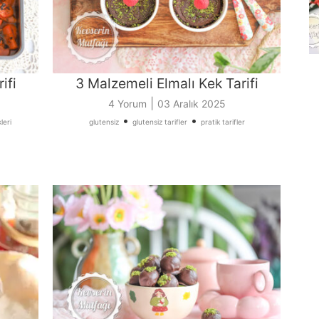
ifi
3 Malzemeli Elmalı Kek Tarifi
|
4 Yorum
03 Aralık 2025
•
•
leri
glutensiz
glutensiz tarifler
pratik tarifler