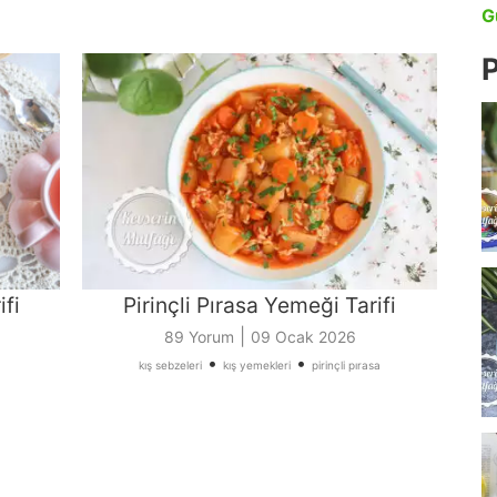
G
P
ifi
Pirinçli Pırasa Yemeği Tarifi
|
89 Yorum
09 Ocak 2026
•
•
kış sebzeleri
kış yemekleri
pirinçli pırasa