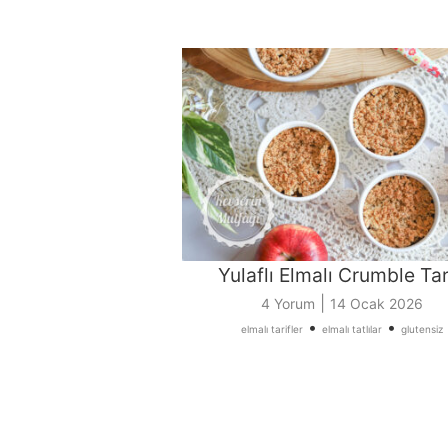
Yulaflı Elmalı Crumble Tar
|
4 Yorum
14 Ocak 2026
•
•
elmalı tarifler
elmalı tatlılar
glutensiz