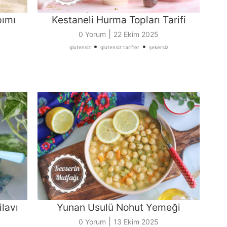
pımı
Kestaneli Hurma Topları Tarifi
|
0 Yorum
22 Ekim 2025
•
•
r
glutensiz
glutensiz tarifler
şekersiz
ilavı
Yunan Usulü Nohut Yemeği
|
0 Yorum
13 Ekim 2025