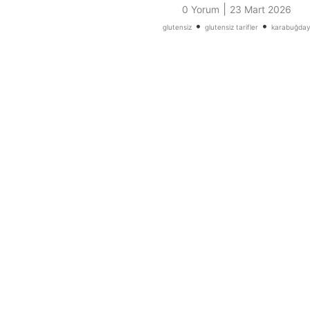
|
0 Yorum
23 Mart 2026
•
•
glutensiz
glutensiz tarifler
karabuğda