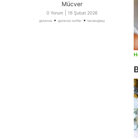
Mücver
|
y
0 Yorum
16 Şubat 2026
•
•
glutensiz
glutensiz tarifler
karabuğday
H