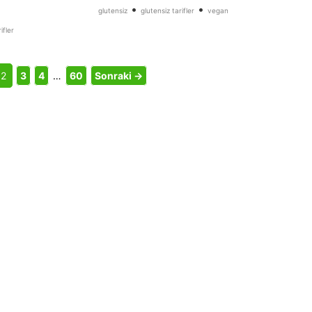
•
•
glutensiz
glutensiz tarifler
vegan
ifler
2
3
4
…
60
Sonraki →