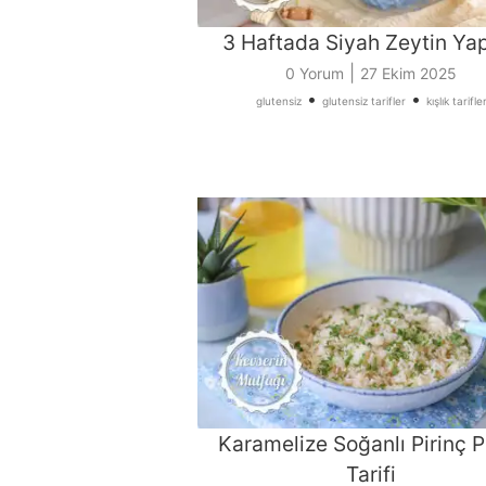
3 Haftada Siyah Zeytin Ya
|
0 Yorum
27 Ekim 2025
•
•
glutensiz
glutensiz tarifler
kışlık tarifle
Karamelize Soğanlı Pirinç P
Tarifi