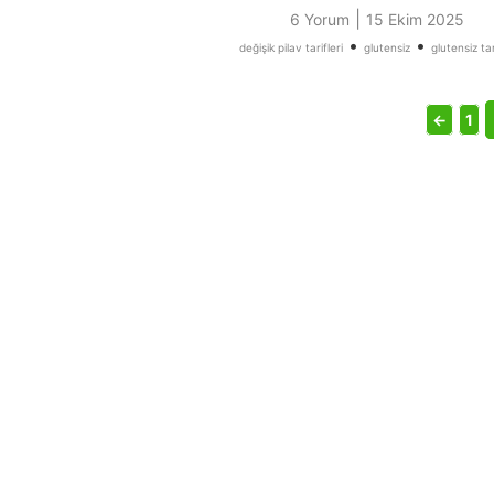
|
6 Yorum
15 Ekim 2025
•
•
değişik pilav tarifleri
glutensiz
glutensiz tar
←
1