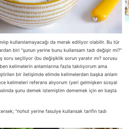
ılıp kullanılamayacağı da merak ediliyor olabilir. Bu tür
ulardan biri "şunun yerine bunu kullansam tadı değişir mi?"
ış soru seçiliyor (bu değişiklik sorun yaratır mı? sorusu
e ben kelimelerin anlamlarına fazla takılıyorum ama
tirilen bir iletişimde elimde kelimelerden başka anlam
ece kelimeleri referans alıyorum (yeri gelmişken sosyal
n aslında şunu demek istemiştim dememek için en başta
ersek; "nohut yerine fasulye kullansak tarifin tadı