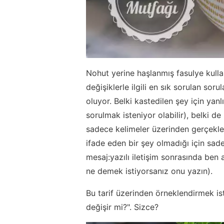
Nohut yerine haşlanmış fasulye kullan
değişiklerle ilgili en sık sorulan sor
oluyor. Belki kastedilen şey için yanl
sorulmak isteniyor olabilir), belki d
sadece kelimeler üzerinden gerçekleş
ifade eden bir şey olmadığı için sad
mesaj:yazılı iletişim sonrasında be
ne demek istiyorsanız onu yazın).
Bu tarif üzerinden örneklendirmek ist
değişir mi?". Sizce?