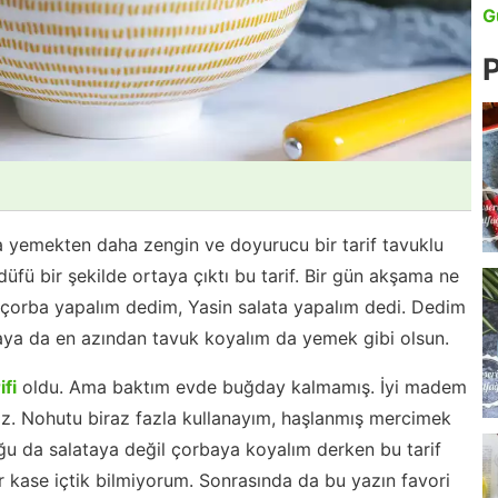
G
P
yemekten daha zengin ve doyurucu bir tarif tavuklu
üfü bir şekilde ortaya çıktı bu tarif. Bir gün akşama ne
 çorba yapalım dedim, Yasin salata yapalım dedi. Dedim
taya da en azından tavuk koyalım da yemek gibi olsun.
ifi
oldu. Ama baktım evde buğday kalmamış. İyi madem
z. Nohutu biraz fazla kullanayım, haşlanmış mercimek
u da salataya değil çorbaya koyalım derken bu tarif
 kase içtik bilmiyorum. Sonrasında da bu yazın favori