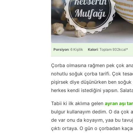
Porsiyon
: 6 Kişilik
Kalori
: Toplam 932kcal*
Çorba olmasına rağmen pek çok ana 
nohutlu soğuk çorba tarifi. Çok tesad
pişirsek diye düşünürken ben soğuk
herkes kendi istediğini yapsın. Sala
Tabii ki ilk aklıma gelen
ayran aşı tar
bulgur kullanayım dedim. O da çok a
de var onu da koyayım, yaa bu tavuğ
çıktı ortaya. O gün o çorbadan kaçar