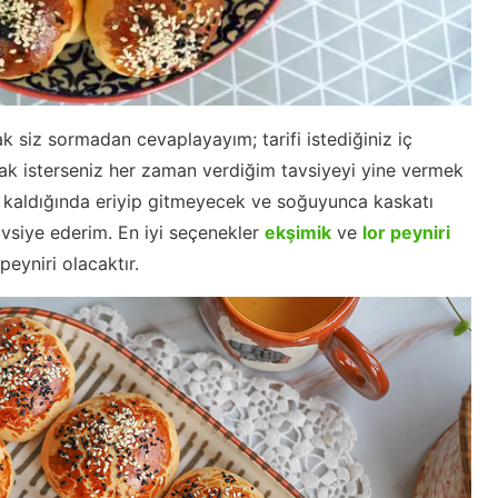
 siz sormadan cevaplayayım; tarifi istediğiniz iç
pmak isterseniz her zaman verdiğim tavsiyeyi yine vermek
uz kaldığında eriyip gitmeyecek ve soğuyunca kaskatı
avsiye ederim. En iyi seçenekler
ekşimik
ve
lor peyniri
peyniri olacaktır.