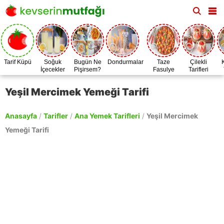
Tarif Küpü
Soğuk
Bugün Ne
Dondurmalar
Taze
Çilekli
İçecekler
Pişirsem?
Fasulye
Tarifleri
Zamanı
Yeşil Mercimek Yemeği Tarifi
Anasayfa
/
Tarifler
/
Ana Yemek Tarifleri
/
Yeşil Mercimek
Yemeği Tarifi