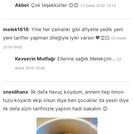
Akbel
:
Çok teşekkürler 😊😊
13 Şubat 2020
13:13
melek1616
:
Yine her zamanki gibi afiyetle yedik yeni
yeni tarifler yapman dileğiyle iyiki varsın 💖👏🏻
02 Aralık
2019
19:45
Kevserin Mutfağı
:
Ellerine sağlık Melekçim...
02
Aralık 2019
19:48
xneslihanx
:
İlk defa havuç koydum, annem hep limon
tuzu koyardı ekşi olsun diye ben çocuklar da yesin diye
ilk defa sizin tarifinizle yaptım hadi bakalım 😊