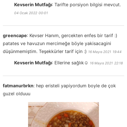
Kevserin Mutfağı
:
Tarifte porsiyon bilgisi mevcut.
04 Ocak 2022
00:01
greencape
:
Kevser Hanım, gercekten enfes bir tarif :)
patates ve havuzun mercimeğe böyle yakisacagini
düşünmemiştim. Teşekkürler tarif için :)
16 Mayıs 2021
19:44
Kevserin Mutfağı
:
Ellerine sağlık☺️
16 Mayıs 2021
22:18
fatmanurbrkn
:
hep eristeli yapiyordum boyle de çok
guzel olduuu