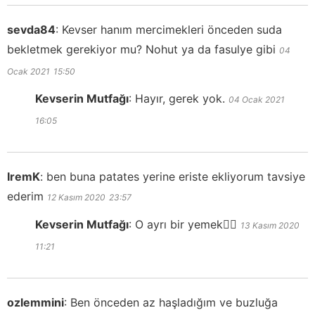
sevda84
:
Kevser hanım mercimekleri önceden suda
bekletmek gerekiyor mu? Nohut ya da fasulye gibi
04
Ocak 2021
15:50
Kevserin Mutfağı
:
Hayır, gerek yok.
04 Ocak 2021
16:05
IremK
:
ben buna patates yerine eriste ekliyorum tavsiye
ederim
12 Kasım 2020
23:57
Kevserin Mutfağı
:
O ayrı bir yemek👍🏻
13 Kasım 2020
11:21
ozlemmini
:
Ben önceden az haşladığım ve buzluğa