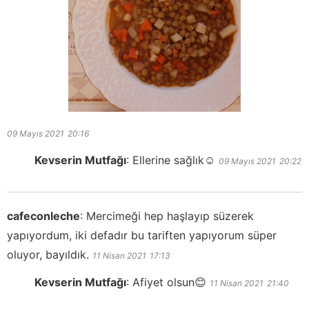
09 Mayıs 2021
20:16
Kevserin Mutfağı
:
Ellerine sağlık☺️
09 Mayıs 2021
20:22
cafeconleche
:
Mercimeği hep haşlayıp süzerek
yapıyordum, iki defadır bu tariften yapıyorum süper
oluyor, bayıldık.
11 Nisan 2021
17:13
Kevserin Mutfağı
:
Afiyet olsun😊
11 Nisan 2021
21:40