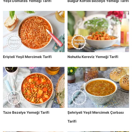
Yeşil Domates Yemeği Tarifi
Bulgur Köfteli Bezelye Yemeği Tarifi
Erişteli Yeşil Mercimek Tarifi
Nohutlu Kereviz Yemeği Tarifi
Taze Bezelye Yemeği Tarifi
Şehriyeli Yeşil Mercimek Çorbası
Tarifi