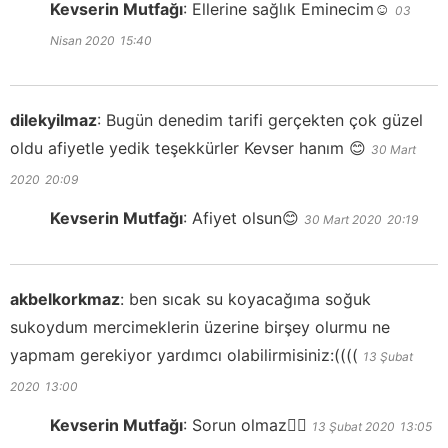
Kevserin Mutfağı
:
Ellerine sağlık Eminecim☺️
03
Nisan 2020
15:40
dilekyilmaz
:
Bugün denedim tarifi gerçekten çok güzel
oldu afiyetle yedik teşekkürler Kevser hanım 😊
30 Mart
2020
20:09
Kevserin Mutfağı
:
Afiyet olsun😊
30 Mart 2020
20:19
akbelkorkmaz
:
ben sıcak su koyacağıma soğuk
sukoydum mercimeklerin üzerine birşey olurmu ne
yapmam gerekiyor yardımcı olabilirmisiniz:((((
13 Şubat
2020
13:00
Kevserin Mutfağı
:
Sorun olmaz👍🏻
13 Şubat 2020
13:05