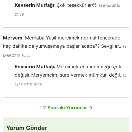
Kevserin Mutfağı
:
Çok teşekkürler😊
18 Eylül 2019
21:59
Meryem
:
Merhaba Yeşil mercimek normal tencerede
kaç dakika da yumuşamaya başlar acaba?? Sevgiler..
18
Eylül 2019
16:50
Kevserin Mutfağı
:
Mercimekten mercimeğe çok
değişir Meryemcim, süre vermek mümkün değil.
18
Eylül 2019
18:19
1
2
Sonraki Yorumlar
→
Yorum Gönder