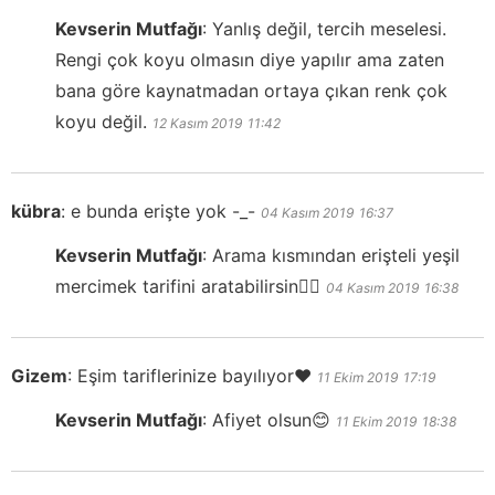
Kevserin Mutfağı
:
Yanlış değil, tercih meselesi.
Rengi çok koyu olmasın diye yapılır ama zaten
bana göre kaynatmadan ortaya çıkan renk çok
koyu değil.
12 Kasım 2019
11:42
kübra
:
e bunda erişte yok -_-
04 Kasım 2019
16:37
Kevserin Mutfağı
:
Arama kısmından erişteli yeşil
mercimek tarifini aratabilirsin👍🏻
04 Kasım 2019
16:38
Gizem
:
Eşim tariflerinize bayılıyor❤️
11 Ekim 2019
17:19
Kevserin Mutfağı
:
Afiyet olsun😊
11 Ekim 2019
18:38