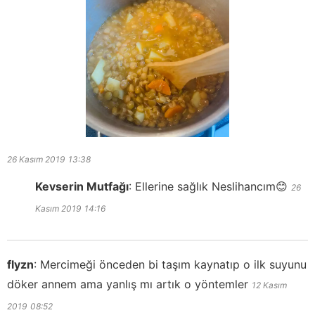
26 Kasım 2019
13:38
Kevserin Mutfağı
:
Ellerine sağlık Neslihancım😊
26
Kasım 2019
14:16
flyzn
:
Mercimeği önceden bi taşım kaynatıp o ilk suyunu
döker annem ama yanlış mı artık o yöntemler
12 Kasım
2019
08:52