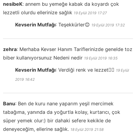
nesibeK
:
annem bu yemeğe kabak da koyardı çok
lezzetli olurdu ellerinize sağlık
19 Eylül 2019
17:27
Kevserin Mutfağı
:
Teşekkürler😊
19 Eylül 2019
17:32
zehra
:
Merhaba Kevser Hanım Tariflerinizde genelde toz
biber kullanıyorsunuz Nedeni nedir
19 Eylül 2019
16:35
Kevserin Mutfağı
:
Verdiği renk ve lezzet👍🏻
19 Eylül
2019
16:42
Banu
:
Ben de kuru nane yaparım yeşil mercimek
tabağıma, yanında da yoğurtla kolay, kurtarıcı, çok
süper yemek olur:) bir dahaki sefere kekikle de
deneyeceğim, ellerine sağlık.
18 Eylül 2019
21:58