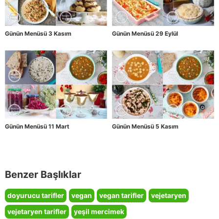
Günün Menüsü 3 Kasım
Günün Menüsü 29 Eylül
Günün Menüsü 11 Mart
Günün Menüsü 5 Kasım
Benzer Başlıklar
doyurucu tarifler
vegan
vegan tarifler
vejetaryen
vejetaryen tarifler
yeşil mercimek