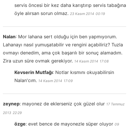
servis öncesi bir kez daha karıştırıp servis tabağına
öyle alırsan sorun olmaz.
23 Kasım 2014
00:19
Nalan
:
Mor lahana sert olduğu için ben yapmıyorum.
Lahanayı nasıl yumuşatabilir ve rengini açabiliriz? Tuzla
ovmayı denedim, ama çok başarılı bir sonuç alamadım.
Zira uzun süre ovmak gerekiyor.
14 Kasım 2014
17:08
Kevserin Mutfağı
:
Notlar kısmını okuyabilirsin
Nalan'cım.
14 Kasım 2014
17:09
zeynep
:
mayonez de eklerseniz çok güzel olur
17 Temmuz
2013
22:29
özge
:
evet bence de mayonezle süper oluyor
09