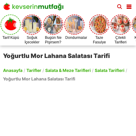
Tarif Küpü
Soğuk
Bugün Ne
Dondurmalar
Taze
Çilekli
İçecekler
Pişirsem?
Fasulye
Tarifleri
Zamanı
Yoğurtlu Mor Lahana Salatası Tarifi
Anasayfa
/
Tarifler
/
Salata & Meze Tarifleri
/
Salata Tarifleri
/
Yoğurtlu Mor Lahana Salatası Tarifi