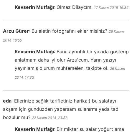
Kevserin Mutfağı
:
Olmaz Dilaycım.
17 Kasım 2016
16:32
Arzu Gürer
:
Bu aletin fotografını ekler misiniz?
26 Kasım
2014
16:55
Kevserin Mutfağı
:
Bunu ayrıntılı bir yazıda gösterip
anlatmam daha iyi olur Arzu'cum. Yarın yazıyı
yayınlamış olurum muhtemelen, takipte ol.
26 Kasım
2014
17:33
eda
:
Ellerinize sağlık tarifletiniz harika:) bu salatayı
akşam için gunduzden yaparsam sulanırmı yada tadı
bozulur mu?
22 Kasım 2014
23:38
Kevserin Mutfağı
:
Bir miktar su salar yoğurt ama