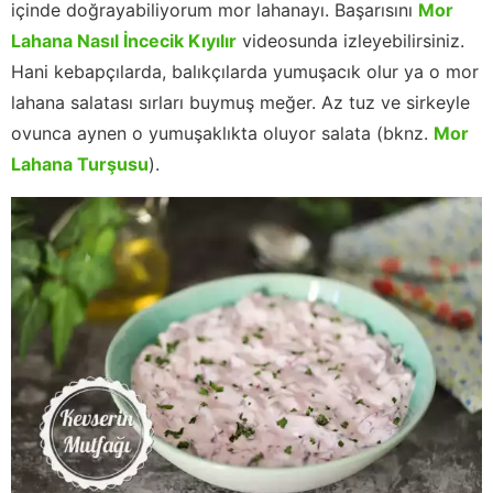
içinde doğrayabiliyorum mor lahanayı. Başarısını
Mor
Lahana Nasıl İncecik Kıyılır
videosunda izleyebilirsiniz.
Hani kebapçılarda, balıkçılarda yumuşacık olur ya o mor
lahana salatası sırları buymuş meğer. Az tuz ve sirkeyle
ovunca aynen o yumuşaklıkta oluyor salata (bknz.
Mor
Lahana Turşusu
).