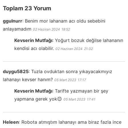
Toplam 23 Yorum
ggulnurr
:
Benim mor lahanam acı oldu sebebini
anlayamadım
02 Haziran 2024
18:52
Kevserin Mutfağı
:
Yoğurt bozuk değilse lahananın
kendisi acı olabilir.
02 Haziran 2024
21:32
duygu5825
:
Tuzla ovduktan sonra yıkayacakmıyız
lahanayı kevser hanım?
05 Mart 2023
17:17
Kevserin Mutfağı
:
Tarifte yazmayan bir şey
yapmana gerek yok😊
05 Mart 2023
17:41
Heleen
:
Robota atmıştım lahanayı ama biraz fazla ince