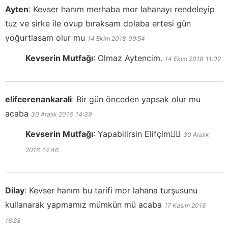
Ayten
:
Kevser hanım merhaba mor lahanayı rendeleyip
tuz ve sirke ile ovup bıraksam dolaba ertesi gün
yoğurtlasam olur mu
14 Ekim 2018
09:54
Kevserin Mutfağı
:
Olmaz Aytencim.
14 Ekim 2018
11:02
elifcerenankarali
:
Bir gün önceden yapsak olur mu
acaba
30 Aralık 2016
14:39
Kevserin Mutfağı
:
Yapabilirsin Elifçim👍🏻
30 Aralık
2016
14:46
Dilay
:
Kevser hanım bu tarifi mor lahana turşusunu
kullanarak yapmamız mümkün mü acaba
17 Kasım 2016
16:28