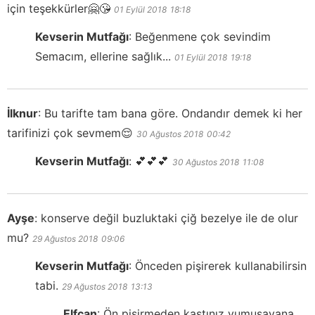
için teşekkürler🤗😘
01 Eylül 2018
18:18
Kevserin Mutfağı
:
Beğenmene çok sevindim
Semacım, ellerine sağlık...
01 Eylül 2018
19:18
İlknur
:
Bu tarifte tam bana göre. Ondandır demek ki her
tarifinizi çok sevmem😌
30 Ağustos 2018
00:42
Kevserin Mutfağı
:
💕💕💕
30 Ağustos 2018
11:08
Ayşe
:
konserve değil buzluktaki çiğ bezelye ile de olur
mu?
29 Ağustos 2018
09:06
Kevserin Mutfağı
:
Önceden pişirerek kullanabilirsin
tabi.
29 Ağustos 2018
13:13
Elfcan
:
Ön pişirmeden kastınız yumuşayana