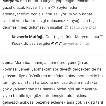
Meryem
:
Ben bu tarifi akşam yapacağım eminim ki
güzel olacak Kevser hanım 😊 Söylemeden
edemeyeceğim ben sizi çok seviyorum ya o kadar
samimi ve o kadar sevgi dolusunuz ki ayağınıza taş
değmesin hep gülümseyin inşallah 😊
30 Mart 2019
17:23
Kevserin Mutfağı
:
Çok teşekkürler Meryemcim🙏🏻
Kucak dolusu sevgiler💕💕💕
30 Mart 2019
17:29
sema
:
Merhaba canım, annem derdi yemeğin adını
koyması yemek yapmaktan zor diye😅 gerçekten de ne
yapsam diye düşünürken menüden kolay mercimekle bu
tarifi gördüm tam haftasonu menüsü dedim mutfakta
çok oyalanmadan hazırlanır☺️ bizim gibi sık makarna
yiyen bir aile için güzel bir deneyim oldu aklıma
gelmezdi açıkcası bezelye eklemek ama çok yakıştı tarif