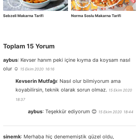
Sebzeli Makarna Tarifi
Norma Soslu Makarna Tarifi
Toplam 15 Yorum
aybus
:
Kevser hanım peki içine kıyma da koysam nasıl
olur ☺️
15 Ekim 2020
16:16
Kevserin Mutfağı
:
Nasıl olur bilmiyorum ama
koyabilirsin, teknik olarak sorun olmaz.
15 Ekim 2020
18:37
aybus
:
Teşekkür ediyorum 😊
15 Ekim 2020
18:44
sinemk
:
Merhaba hiç denememiştik güzel oldu,