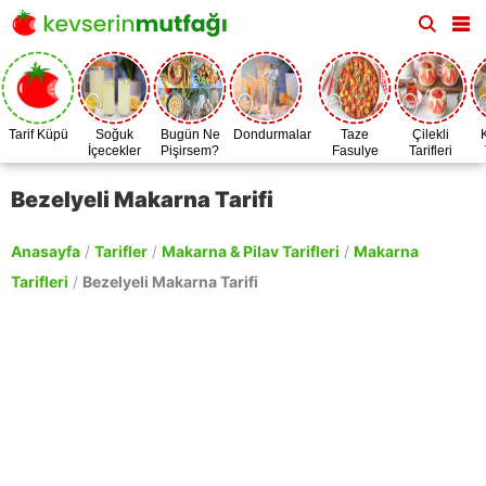
Tarif Küpü
Soğuk
Bugün Ne
Dondurmalar
Taze
Çilekli
İçecekler
Pişirsem?
Fasulye
Tarifleri
Zamanı
Bezelyeli Makarna Tarifi
Anasayfa
/
Tarifler
/
Makarna & Pilav Tarifleri
/
Makarna
Tarifleri
/
Bezelyeli Makarna Tarifi