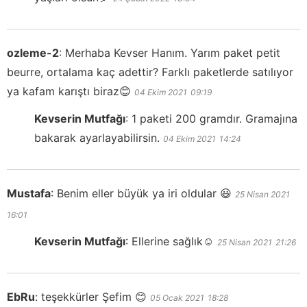
ozleme-2
:
Merhaba Kevser Hanım. Yarım paket petit
beurre, ortalama kaç adettir? Farklı paketlerde satılıyor
ya kafam karıştı biraz😊
04 Ekim 2021
09:19
Kevserin Mutfağı
:
1 paketi 200 gramdır. Gramajına
bakarak ayarlayabilirsin.
04 Ekim 2021
14:24
Mustafa
:
Benim eller büyük ya iri oldular 😃
25 Nisan 2021
16:01
Kevserin Mutfağı
:
Ellerine sağlık☺️
25 Nisan 2021
21:26
EbRu
:
teşekkürler Şefim 😊
05 Ocak 2021
18:28