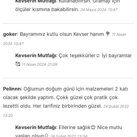
Kevserin Mutfağı
:
Kullanabilirsin. Gramajı için
ölçüler kısmına bakabilirsin.
24 Mayıs 2024
15:47
goker
:
Bayramınız kutlu olsun Kevser hanım 💐
11 Nisan
2024
13:47
Kevserin Mutfağı
:
Çok teşekkürler☺️ İyi bayramlar
🥰
11 Nisan 2024
21:09
Pelinnn
:
Oğlumun doğum günü için malzemeleri 2 katı
olacak şekilde yaptım. Çokk güzel çok pratik çok
lezettli oldu. Her tarifiniz birbirinden güzel.
24 Şubat 2022
13:20
Kevserin Mutfağı
:
Ellerine sağlık😊 Nice mutlu
yaşları olsun🎈
24 Şubat 2022
13:34