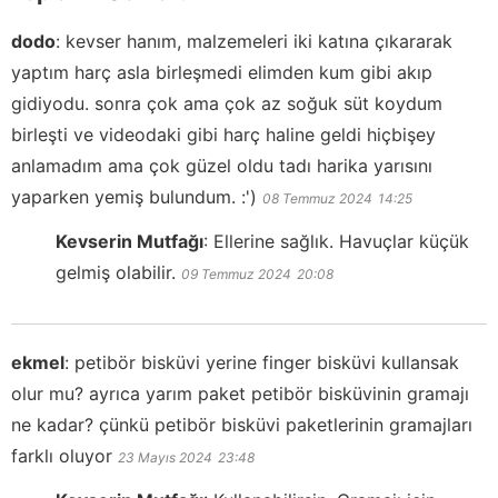
dodo
:
kevser hanım, malzemeleri iki katına çıkararak
yaptım harç asla birleşmedi elimden kum gibi akıp
gidiyodu. sonra çok ama çok az soğuk süt koydum
birleşti ve videodaki gibi harç haline geldi hiçbişey
anlamadım ama çok güzel oldu tadı harika yarısını
yaparken yemiş bulundum. :')
08 Temmuz 2024
14:25
Kevserin Mutfağı
:
Ellerine sağlık. Havuçlar küçük
gelmiş olabilir.
09 Temmuz 2024
20:08
ekmel
:
petibör bisküvi yerine finger bisküvi kullansak
olur mu? ayrıca yarım paket petibör bisküvinin gramajı
ne kadar? çünkü petibör bisküvi paketlerinin gramajları
farklı oluyor
23 Mayıs 2024
23:48