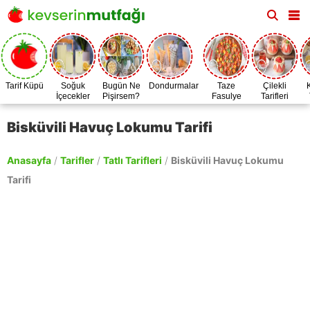
Tarif Küpü
Soğuk
Bugün Ne
Dondurmalar
Taze
Çilekli
İçecekler
Pişirsem?
Fasulye
Tarifleri
Zamanı
Bisküvili Havuç Lokumu Tarifi
Anasayfa
/
Tarifler
/
Tatlı Tarifleri
/
Bisküvili Havuç Lokumu
Tarifi