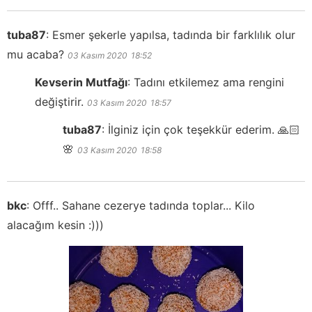
tuba87
:
Esmer şekerle yapılsa, tadında bir farklılık olur
mu acaba?
03 Kasım 2020
18:52
Kevserin Mutfağı
:
Tadını etkilemez ama rengini
değiştirir.
03 Kasım 2020
18:57
tuba87
:
İlginiz için çok teşekkür ederim. 🙏🏻
🌸
03 Kasım 2020
18:58
bkc
:
Offf.. Sahane cezerye tadında toplar... Kilo
alacağım kesin :)))