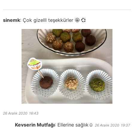
sinemk
:
Çok gizelll teşekkürler 🤩 💞
26 Aralık 2020
16:43
Kevserin Mutfağı
:
Ellerine sağlık☺️
26 Aralık 2020
19:37