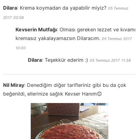
Dilara
:
Krema koymadan da yapabilir miyiz?
05 Temmuz
2017
00:59
Kevserin Mutfağı
:
Olması gereken lezzet ve kıvamı
kremasız yakalayamazsın Dilaracım.
05 Temmuz 2017
10:00
Dilara
:
Teşekkür ederim :)
05 Temmuz 2017
11:38
Nil Miray
:
Denediğim diğer tarifleriniz gibi bu da çok
beğenildi, ellerinize sağlık Kevser Hanım😊