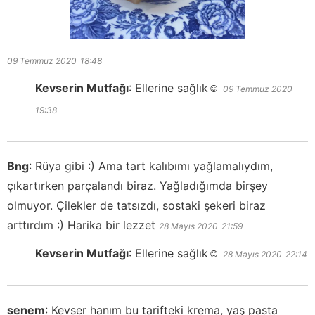
09 Temmuz 2020
18:48
Kevserin Mutfağı
:
Ellerine sağlık☺️
09 Temmuz 2020
19:38
Bng
:
Rüya gibi :) Ama tart kalıbımı yağlamalıydım,
çıkartırken parçalandı biraz. Yağladığımda birşey
olmuyor. Çilekler de tatsızdı, sostaki şekeri biraz
arttırdım :) Harika bir lezzet
28 Mayıs 2020
21:59
Kevserin Mutfağı
:
Ellerine sağlık☺️
28 Mayıs 2020
22:14
senem
:
Kevser hanım bu tarifteki krema, yaş pasta