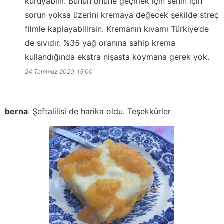
kuruyabilir. Bunun önüne geçmek için senin için
sorun yoksa üzerini kremaya değecek şekilde streç
filmle kaplayabilirsin. Kremanın kıvamı Türkiye’de
de sıvıdır. %35 yağ oranına sahip krema
kullandığında ekstra nişasta koymana gerek yok.
24 Temmuz 2020
15:00
berna
:
Şeftalilisi de harika oldu. Teşekkürler