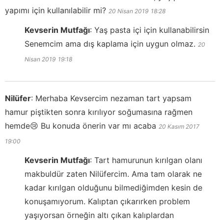
yapımı için kullanılabilir mi?
20 Nisan 2019
18:28
Kevserin Mutfağı
:
Yaş pasta içi için kullanabilirsin
Senemcim ama dış kaplama için uygun olmaz.
20
Nisan 2019
19:18
Nilüfer
:
Merhaba Kevsercim nezaman tart yapsam
hamur piştikten sonra kırılıyor soğumasına rağmen
hemde😢 Bu konuda önerin var mı acaba
20 Kasım 2017
19:00
Kevserin Mutfağı
:
Tart hamurunun kırılgan olanı
makbuldür zaten Nilüfercim. Ama tam olarak ne
kadar kırılgan olduğunu bilmediğimden kesin de
konuşamıyorum. Kalıptan çıkarırken problem
yaşıyorsan örneğin altı çıkan kalıplardan