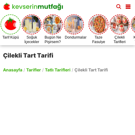
Tarif Küpü
Soğuk
Bugün Ne
Dondurmalar
Taze
Çilekli
İçecekler
Pişirsem?
Fasulye
Tarifleri
Zamanı
Çilekli Tart Tarifi
Anasayfa
/
Tarifler
/
Tatlı Tarifleri
/
Çilekli Tart Tarifi