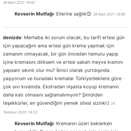
28 Mart 2021
19:42
Kevserin Mutfağı
:
Ellerine sağlık😊
28 Mart 2021
19:58
denizde
:
Merhaba iki sorum olacak, bu tarifi ertesi gün
için yapacağım ama ertesi gün krema yapmak için
zamanım olmayacak, bir gün önceden hamuru yapıp
içine kremasını döksem ve ertesi sabah meyve kısmını
yapsam sıkıntı olur mu? İkinci olarak yurtdışında
yaşıyorum ve buradaki kremalar Türkiye’dekilere göre
çok sıvı kıvamda. Ekstradan nişasta koyup kremanın
daha katı olmasını sağlamalımıyım? Şimdiden
teşekkürler, en güvendiğim yemek sitesi sizinki:)
24
Temmuz 2020
14:32
Kevserin Mutfağı
:
Kremanın üzeri beklerken