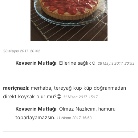
28 Mayıs 2017
20:42
Kevserin Mutfağı
:
Ellerine sağlık☺️
28 Mayıs 2017
20:53
meriçnazlı
:
merhaba, tereyağ küp küp doğranmadan
direkt koysak olur mu?😊
11 Nisan 2017
15:17
Kevserin Mutfağı
:
Olmaz Nazlıcım, hamuru
toparlayamazsın.
11 Nisan 2017
15:53