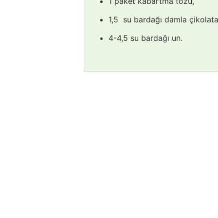
1 paket kabartma tozu,
1,5 su bardağı damla çikolata
4-4,5 su bardağı un.