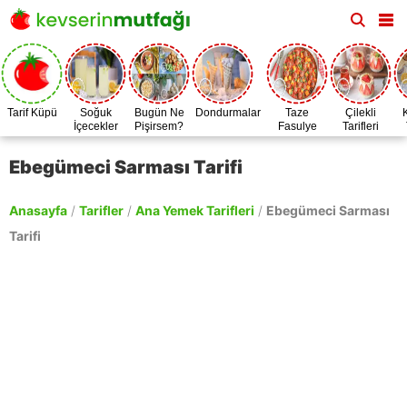
Tarif Küpü
Soğuk
Bugün Ne
Dondurmalar
Taze
Çilekli
İçecekler
Pişirsem?
Fasulye
Tarifleri
Zamanı
Ebegümeci Sarması Tarifi
Anasayfa
/
Tarifler
/
Ana Yemek Tarifleri
/
Ebegümeci Sarması
Tarifi