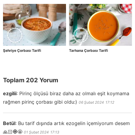
Şehriye Çorbası Tarifi
Tarhana Çorbası Tarifi
Toplam 202 Yorum
ezgilii
:
Pirinç ölçüsü biraz daha az olmalı eşit koymama
rağmen pirinç çorbası gibi oldu:)
06 Şubat 2024
17:12
Betül
:
Bu tarif dışında artık ezogelin içemiyorum desem
🙏🏻🧿🤩
01 Şubat 2024
17:13