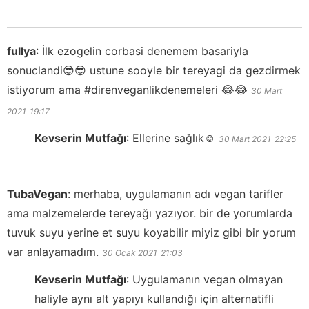
fullya
:
İlk ezogelin corbasi denemem basariyla
sonuclandi😎😎 ustune sooyle bir tereyagi da gezdirmek
istiyorum ama #direnveganlikdenemeleri 😂😂
30 Mart
2021
19:17
Kevserin Mutfağı
:
Ellerine sağlık☺️
30 Mart 2021
22:25
TubaVegan
:
merhaba, uygulamanın adı vegan tarifler
ama malzemelerde tereyağı yazıyor. bir de yorumlarda
tuvuk suyu yerine et suyu koyabilir miyiz gibi bir yorum
var anlayamadım.
30 Ocak 2021
21:03
Kevserin Mutfağı
:
Uygulamanın vegan olmayan
haliyle aynı alt yapıyı kullandığı için alternatifli