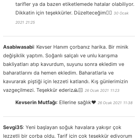
tarifler ya da bazen etiketlemede hatalar olabiliyor.
Dikkatin için teşekkürler. Düzelteceğim👍🏻
30 Ocak
2021
21:25
Asabiwasabi
:
Kevser Hanım çorbanız harika. Bir minik
değişiklik yaptım. Soğanlı salçalı ve unlu karışıma
bakliyatları atıp kavurdum, suyunu sonra ekledim ve
baharatlarını da hemen ekledim. Baharatlarla ve
kavurarak piştiği için lezzeti katlandı. Kış günlerimizin
vazgeçilmezi. Teşekkür ederiz🙏🏻
26 Ocak 2021
11:23
Kevserin Mutfağı
:
Ellerine sağlık❤️
26 Ocak 2021
11:38
Sevgi35
:
Yeni başlayan soğuk havalara yakışır çok
lezzetli bir çorba oldu. Tarif için çok teşekkür ediyorum