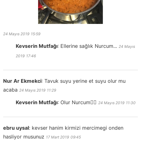
24 Mayıs 2019
15:59
Kevserin Mutfağı
:
Ellerine sağlık Nurcum...
24 Mayıs
2019
17:46
Nur Ar Ekmekci
:
Tavuk suyu yerine et suyu olur mu
acaba
24 Mayıs 2019
11:29
Kevserin Mutfağı
:
Olur Nurcum👍🏻
24 Mayıs 2019
11:30
ebru uysal
:
kevser hanim kirmizi mercimegi onden
hasliyor musunuz
17 Mart 2019
09:45