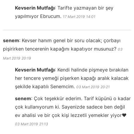
Kevserin Mutfağı
:
Tarifte yazmayan bir şey
yapılmıyor Ebrucum.
17 Mart 2019
14:01
senem
:
Kevser hanım genel bir soru olacak; çorbayı
pişirirken tencerenin kapağını kapatıyor musunuz?
03
Mart 2019
20:19
Kevserin Mutfağı
:
Kendi halinde pişmeye bırakılan
her tencere yemeği pişerken kapağı aralık kalacak
şekilde kapatılı Senemcim.
03 Mart 2019
20:21
senem
:
Çok teşekkür ederim. Tarif küpünü o kadar
çok kullanıyorum ki. Sayenizde sadece ben değil
ev ahalisi ve bir çok kişi lezzetli yemekler yiyor❤️
03 Mart 2019
21:13