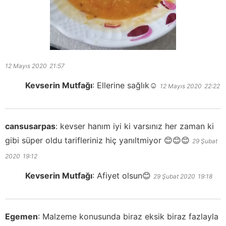
12 Mayıs 2020
21:57
Kevserin Mutfağı
:
Ellerine sağlık☺️
12 Mayıs 2020
22:22
cansusarpas
:
kevser hanım iyi ki varsınız her zaman ki
gibi süper oldu tarifleriniz hiç yanıltmiyor 😊😊😊
29 Şubat
2020
19:12
Kevserin Mutfağı
:
Afiyet olsun😊
29 Şubat 2020
19:18
Egemen
:
Malzeme konusunda biraz eksik biraz fazlayla