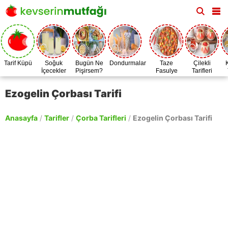
Tarif Küpü
Soğuk
Bugün Ne
Dondurmalar
Taze
Çilekli
İçecekler
Pişirsem?
Fasulye
Tarifleri
Zamanı
Ezogelin Çorbası Tarifi
Anasayfa
/
Tarifler
/
Çorba Tarifleri
/
Ezogelin Çorbası Tarifi