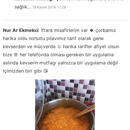
sağlık...
19 Kasım 2019
17:29
Nur Ar Ekmekci
:
İftara misafirlerim var 🍀 çorbamız
harika oldu nohutlu pilavımız tarif olarak gene
kevserden ve mücverde ☺️ harika tarifler afiyet olsun
bize 🌸 her telefonda olması gereken bir uygulama
aslında kevserin mutfagı yalnızca bir uygulama değil
içimizden biri gibi 😘