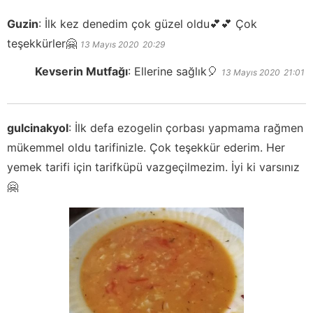
Guzin
:
İlk kez denedim çok güzel oldu💕💕 Çok
teşekkürler🤗
13 Mayıs 2020
20:29
Kevserin Mutfağı
:
Ellerine sağlık🎈
13 Mayıs 2020
21:01
gulcinakyol
:
İlk defa ezogelin çorbası yapmama rağmen
mükemmel oldu tarifinizle. Çok teşekkür ederim. Her
yemek tarifi için tarifküpü vazgeçilmezim. İyi ki varsınız
🤗