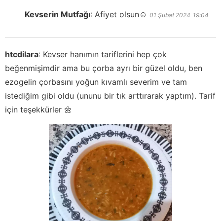
Kevserin Mutfağı
:
Afiyet olsun☺️
01 Şubat 2024
19:04
htcdilara
:
Kevser hanımın tariflerini hep çok
beğenmişimdir ama bu çorba ayrı bir güzel oldu, ben
ezogelin çorbasını yoğun kıvamlı severim ve tam
istediğim gibi oldu (ununu bir tık arttırarak yaptım). Tarif
için teşekkürler 🌼