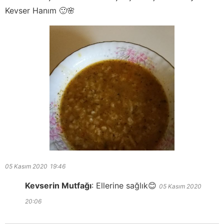
Kevser Hanım 🙂🌸
05 Kasım 2020
19:46
Kevserin Mutfağı
:
Ellerine sağlık😊
05 Kasım 2020
20:06