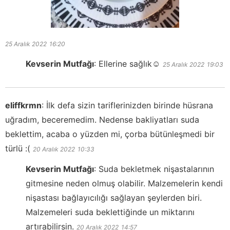
25 Aralık 2022
16:20
Kevserin Mutfağı
:
Ellerine sağlık☺️
25 Aralık 2022
19:03
eliffkrmn
:
İlk defa sizin tariflerinizden birinde hüsrana
uğradım, beceremedim. Nedense bakliyatları suda
beklettim, acaba o yüzden mi, çorba bütünleşmedi bir
türlü :(
20 Aralık 2022
10:33
Kevserin Mutfağı
:
Suda bekletmek nişastalarının
gitmesine neden olmuş olabilir. Malzemelerin kendi
nişastası bağlayıcılığı sağlayan şeylerden biri.
Malzemeleri suda beklettiğinde un miktarını
artırabilirsin.
20 Aralık 2022
14:57