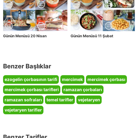
Günün Menüsü 20 Nisan
Günün Menüsü 11 Şubat
Benzer Başlıklar
ezogelin çorbasının tarifi
mercimek
mercimek çorbası
mercimek çorbası tarifleri
ramazan çorbaları
ramazan sofraları
temel tarifler
vejetaryen
vejetaryen tarifler
Benzer Tarifler