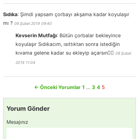
Sıdıka
:
Şimdi yapsam çorbayı akşama kadar koyulaşır
mı ?
08 Şubat 2019
09:40
Kevserin Mutfağı
:
Bütün çorbalar bekleyince
koyulaşır Sıdıkacım, ısıttıktan sonra istediğin
kıvama gelene kadar su ekleyip açarsın👍🏻
08 Şubat
2019
11:04
←
Önceki Yorumlar
1
…
3
4
5
Yorum Gönder
Mesajınız