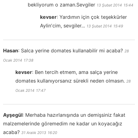
bekliyorum o zaman.Sevgiler
13 Şubat 2014
15:44
kevser
:
Yardımın için çok teşekkürler
Aylin'cim, sevgiler...
13 Şubat 2014
15:49
Hasan
:
Salca yerine domates kullanabilir mi acaba?
28
Ocak 2014
17:38
kevser
:
Ben tercih etmem, ama salça yerine
domates kullanıyorsanız sürekli neden olmasın.
28
Ocak 2014
17:47
Ayşegül
:
Merhaba hazırlanışında un demişsiniz fakat
malzemelerinde göremedim ne kadar un koyacağız
acaba?
31 Aralık 2013
16:20