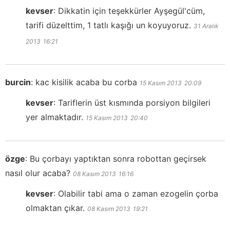
kevser
:
Dikkatin için teşekkürler Ayşegül'cüm,
tarifi düzelttim, 1 tatlı kaşığı un koyuyoruz.
31 Aralık
2013
16:21
burcin
:
kac kisilik acaba bu corba
15 Kasım 2013
20:09
kevser
:
Tariflerin üst kısmında porsiyon bilgileri
yer almaktadır.
15 Kasım 2013
20:40
özge
:
Bu çorbayı yaptıktan sonra robottan geçirsek
nasıl olur acaba?
08 Kasım 2013
16:16
kevser
:
Olabilir tabi ama o zaman ezogelin çorba
olmaktan çıkar.
08 Kasım 2013
19:21