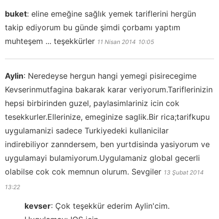
buket
:
eline emeğine sağlık yemek tariflerini hergün
takip ediyorum bu günde şimdi çorbamı yaptım
muhteşem ... teşekkürler
11 Nisan 2014
10:05
Aylin
:
Neredeyse hergun hangi yemegi pisirecegime
Kevserinmutfagina bakarak karar veriyorum.Tariflerinizin
hepsi birbirinden guzel, paylasimlariniz icin cok
tesekkurler.Ellerinize, emeginize saglik.Bir rica;tarifkupu
uygulamanizi sadece Turkiyedeki kullanicilar
indirebiliyor zanndersem, ben yurtdisinda yasiyorum ve
uygulamayi bulamiyorum.Uygulamaniz global gecerli
olabilse cok cok memnun olurum. Sevgiler
13 Şubat 2014
13:22
kevser
:
Çok teşekkür ederim Aylin'cim.