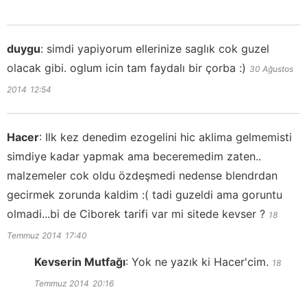
duygu
:
simdi yapiyorum ellerinize saglık cok guzel
olacak gibi. oglum icin tam faydalı bir çorba :)
30 Ağustos
2014
12:54
Hacer
:
Ilk kez denedim ezogelini hic aklima gelmemisti
simdiye kadar yapmak ama beceremedim zaten..
malzemeler cok oldu özdeşmedi nedense blendrdan
gecirmek zorunda kaldim :( tadi guzeldi ama goruntu
olmadi...bi de Ciborek tarifi var mi sitede kevser ?
18
Temmuz 2014
17:40
Kevserin Mutfağı
:
Yok ne yazık ki Hacer'cim.
18
Temmuz 2014
20:16