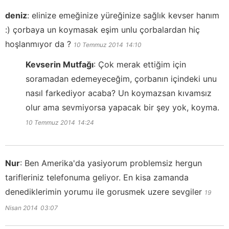
deniz
:
elinize emeğinize yüreğinize sağlık kevser hanım
:) çorbaya un koymasak eşim unlu çorbalardan hiç
hoşlanmıyor da ?
10 Temmuz 2014
14:10
Kevserin Mutfağı
:
Çok merak ettiğim için
soramadan edemeyeceğim, çorbanın içindeki unu
nasıl farkediyor acaba? Un koymazsan kıvamsız
olur ama sevmiyorsa yapacak bir şey yok, koyma.
10 Temmuz 2014
14:24
Nur
:
Ben Amerika'da yasiyorum problemsiz hergun
tarifleriniz telefonuma geliyor. En kisa zamanda
denediklerimin yorumu ile gorusmek uzere sevgiler
19
Nisan 2014
03:07