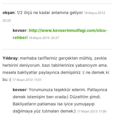
okşan
:
1/2 ölçü ne kadar anlamına geliyor
19 Mayıs 2013
20:25
kevser
:
http://www.kevserinmutfagi.com/olcu-
rehberi
19 Mayıs 2013
20:27
Yıldıray
:
merhaba tarifleriniz gerçekten müthiş. zevkle
herbirini deniyorum. bazı tabirlerinize yabancıyım ama.
mesela bakliyatlar paylayınca demişsiniz :( ne demek ki
bu :(
17 Nisan 2013
11:01
kevser
:
Yorumunuza teşekkür ederim. Patlayınca
demek istemişim ben orada:) Düzelttim şimdi.
Bakliyatların patlaması ise iyice yumuşayıp
dağılmaya yüz tutmaları demek:)
17 Nisan 2013
11:56