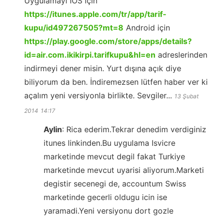
Uygulamayı IOS için
https://itunes.apple.com/tr/app/tarif-
kupu/id497267505?mt=8
Android için
https://play.google.com/store/apps/details?
id=air.com.ikikirpi.tarifkupu&hl=en
adreslerinden
indirmeyi dener misin. Yurt dışına açık diye
biliyorum da ben. İndiremezsen lütfen haber ver ki
açalım yeni versiyonla birlikte. Sevgiler...
13 Şubat
2014
14:17
Aylin
:
Rica ederim.Tekrar denedim verdiginiz
itunes linkinden.Bu uygulama Isvicre
marketinde mevcut degil fakat Turkiye
marketinde mevcut uyarisi aliyorum.Marketi
degistir secenegi de, accountum Swiss
marketinde gecerli oldugu icin ise
yaramadi.Yeni versiyonu dort gozle