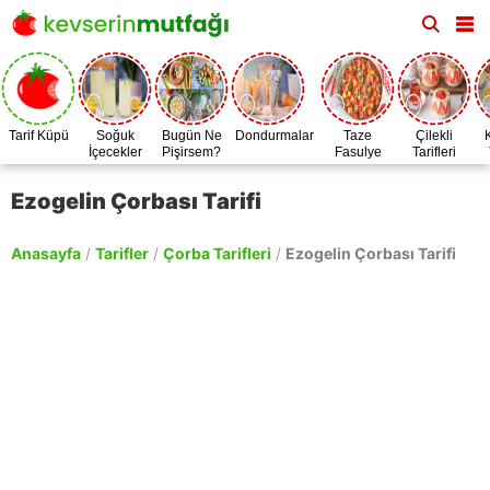
Tarif Küpü
Soğuk
Bugün Ne
Dondurmalar
Taze
Çilekli
İçecekler
Pişirsem?
Fasulye
Tarifleri
Zamanı
Ezogelin Çorbası Tarifi
Anasayfa
/
Tarifler
/
Çorba Tarifleri
/
Ezogelin Çorbası Tarifi