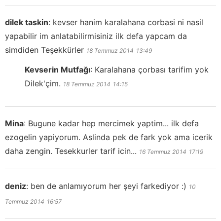
dilek taskin
:
kevser hanim karalahana corbasi ni nasil
yapabilir im anlatabilirmisiniz ilk defa yapcam da
simdiden Teşekkürler
18 Temmuz 2014
13:49
Kevserin Mutfağı
:
Karalahana çorbası tarifim yok
Dilek'çim.
18 Temmuz 2014
14:15
Mina
:
Bugune kadar hep mercimek yaptim... ilk defa
ezogelin yapiyorum. Aslinda pek de fark yok ama icerik
daha zengin. Tesekkurler tarif icin...
16 Temmuz 2014
17:19
deniz
:
ben de anlamıyorum her şeyi farkediyor :)
10
Temmuz 2014
16:57