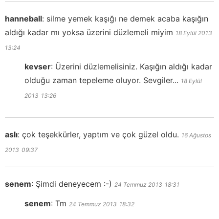
hanneball
:
silme yemek kaşığı ne demek acaba kaşığın
aldığı kadar mı yoksa üzerini düzlemeli miyim
18 Eylül 2013
13:24
kevser
:
Üzerini düzlemelisiniz. Kaşığın aldığı kadar
olduğu zaman tepeleme oluyor. Sevgiler...
18 Eylül
2013
13:26
aslı
:
çok teşekkürler, yaptım ve çok güzel oldu.
16 Ağustos
2013
09:37
senem
:
Şimdi deneyecem :-)
24 Temmuz 2013
18:31
senem
:
Tm
24 Temmuz 2013
18:32