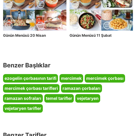
Günün Menüsü 20 Nisan
Günün Menüsü 11 Şubat
Benzer Başlıklar
ezogelin çorbasının tarifi
mercimek
mercimek çorbası
mercimek çorbası tarifleri
ramazan çorbaları
ramazan sofraları
temel tarifler
vejetaryen
vejetaryen tarifler
Benzer Tarifler