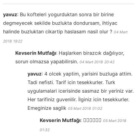
yavuz
:
Bu kofteleri yogurduktan sonra bir birine
degmeyecek sekilde buzlukta dondursam, ihtiyac
halinde buzluktan cikartip haslasam nasil olur ?
04 Mart
2018
19:22
Kevserin Mutfağı
:
Haşlarken birazcık dağılıyor,
sorun olmazsa yapabilirsin.
04 Mart 2018
20:42
yavuz
:
4 olcek yaptim, yarisini buzluga attim.
Tadi nefisti. Tarif icin tesekkurler. Turk
uygulamalari icerisinde sasmaz bir yeriniz var.
Her tarifiniz guvenilir. İlginiz icin tesekkurler.
Emeginize saglik
05 Mart 2018
01:02
Kevserin Mutfağı
:
👍🏻👍🏻👍🏻
05 Mart 2018
01:32