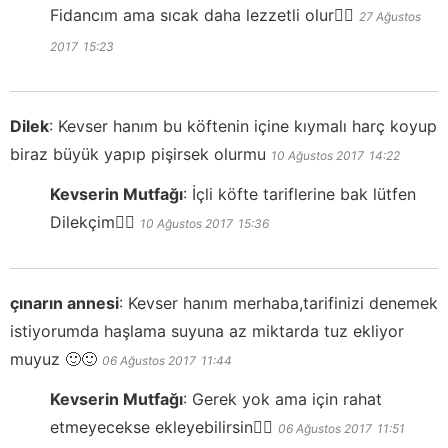
Fidancım ama sıcak daha lezzetli olur👍🏻
27 Ağustos
2017
15:23
Dilek
:
Kevser hanım bu köftenin içine kıymalı harç koyup
biraz büyük yapıp pişirsek olurmu
10 Ağustos 2017
14:22
Kevserin Mutfağı
:
İçli köfte tariflerine bak lütfen
Dilekçim👍🏻
10 Ağustos 2017
15:36
çınarın annesi
:
Kevser hanım merhaba,tarifinizi denemek
istiyorumda haşlama suyuna az miktarda tuz ekliyor
muyuz 🙂🙂
06 Ağustos 2017
11:44
Kevserin Mutfağı
:
Gerek yok ama için rahat
etmeyecekse ekleyebilirsin👍🏻
06 Ağustos 2017
11:51