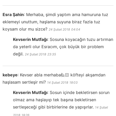
Esra Şahin
:
Merhaba, şimdi yaptım ama hamuruna tuz
eklemeyi unuttum, haşlama suyuna biraz fazla tuz
koysam olur mu sizce?
24 Şubat 2018
04:04
Kevserin Mutfağı
:
Sosuna koyacağın tuzu artırman
da yeterli olur Esracım, çok büyük bir problem
değil.
24 Şubat 2018
23:35
kebeye
:
Kevser abla merhaba🙋🏻 köfteyi akşamdan
haşlasam sertleşir mi?
14 Şubat 2018
18:03
Kevserin Mutfağı
:
Sosun içinde bekletirsen sorun
olmaz ama haşlayıp tek başına bekletirsen
sertleşeceği gibi birbirlerine de yapışırlar.
14 Şubat
2018
18:26