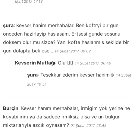
Mart 2017
17:13
şura
:
Kevser hanim merhabalar. Ben koftryi bir gun
onceden hazirlayip haslasam. Ertsesi gunde sosunu
doksem olur mu sizce? Yani kofte haslanmis sekilde bir
gun dolapta beklese...
14 Şubat 2017
00:02
Kevserin Mutfağı
:
Olur👍🏻
14 Şubat 2017
00:46
şura
:
Tesekkur ederim kevser hanim☺
14 Şubat
2017
10:54
Burçin
:
Kevser hanım merhabalar, irmigim yok yerine ne
koyabilirim ya da sadece irmiksiz olsa ve un bulgur
miktarlarıyla azcık oynasam?
01 Şubat 2017
23:45