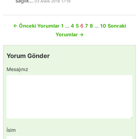
sağlık...
03 Aralık 2016
17:16
←
Önceki Yorumlar
1
…
4
5
6
7
8
…
10
Sonraki
Yorumlar
→
Yorum Gönder
Mesajınız
İsim