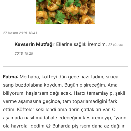
27 Kasım 2018
18:41
Kevserin Mutfağı
:
Ellerine sağlık İremcim.
27 Kasım
2018
19:29
Fatma
:
Merhaba, köfteyi dün gece hazırladım, sıkıca
sarıp buzdolabına koydum. Bugün pişireceğim. Ama
biliyorum, haşlarsam dağılacak. Harcı tamamlayıp, şekil
verme aşamasına geçince, tam toparlamadigini fark
ettim. Köfteler sekillendi ama derin çatlakları var. O
aşamada nasıl müdahale edeceğimi kestiremeyip, "yarın
ola hayrola" dedim 😅 Buharda pişirsem daha az dağılır