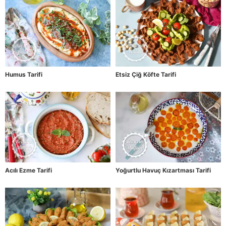
Humus Tarifi
Etsiz Çiğ Köfte Tarifi
Acılı Ezme Tarifi
Yoğurtlu Havuç Kızartması Tarifi