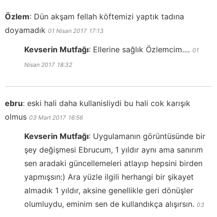
Özlem
:
Dün akşam fellah köftemizi yaptık tadına
doyamadık
01 Nisan 2017
17:13
Kevserin Mutfağı
:
Ellerine sağlık Özlemcim....
01
Nisan 2017
18:32
ebru
:
eski hali daha kullanisliydi bu hali cok karışık
olmus
03 Mart 2017
16:56
Kevserin Mutfağı
:
Uygulamanın görüntüsünde bir
şey değişmesi Ebrucum, 1 yıldır aynı ama sanırım
sen aradaki güncellemeleri atlayıp hepsini birden
yapmışsın:) Ara yüzle ilgili herhangi bir şikayet
almadık 1 yıldır, aksine genellikle geri dönüşler
olumluydu, eminim sen de kullandıkça alışırsın.
03