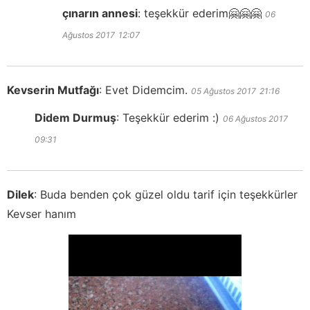
çınarın annesi
:
teşekkür ederim🤗🤗🤗
06
Ağustos 2017
12:07
Kevserin Mutfağı
:
Evet Didemcim.
05 Ağustos 2017
21:16
Didem Durmuş
:
Teşekkür ederim :)
06 Ağustos 2017
09:31
Dilek
:
Buda benden çok güzel oldu tarif için teşekkürler
Kevser hanım