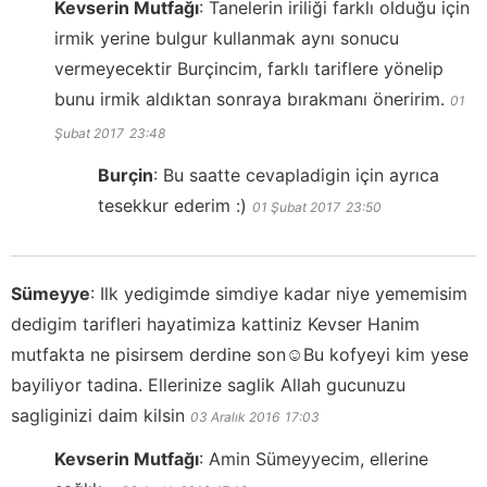
Kevserin Mutfağı
:
Tanelerin iriliği farklı olduğu için
irmik yerine bulgur kullanmak aynı sonucu
vermeyecektir Burçincim, farklı tariflere yönelip
bunu irmik aldıktan sonraya bırakmanı öneririm.
01
Şubat 2017
23:48
Burçin
:
Bu saatte cevapladigin için ayrıca
tesekkur ederim :)
01 Şubat 2017
23:50
Sümeyye
:
Ilk yedigimde simdiye kadar niye yememisim
dedigim tarifleri hayatimiza kattiniz Kevser Hanim
mutfakta ne pisirsem derdine son☺Bu kofyeyi kim yese
bayiliyor tadina. Ellerinize saglik Allah gucunuzu
sagliginizi daim kilsin
03 Aralık 2016
17:03
Kevserin Mutfağı
:
Amin Sümeyyecim, ellerine