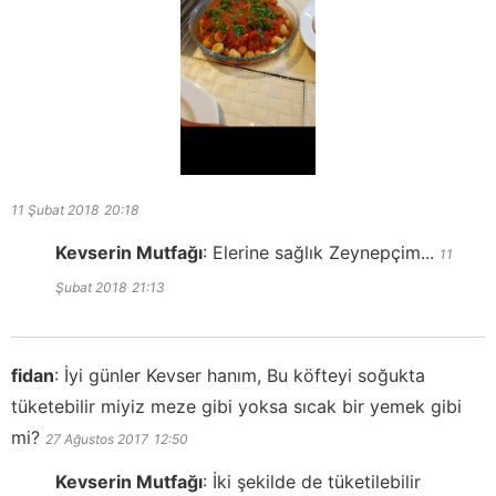
11 Şubat 2018
20:18
Kevserin Mutfağı
:
Elerine sağlık Zeynepçim...
11
Şubat 2018
21:13
fidan
:
İyi günler Kevser hanım, Bu köfteyi soğukta
tüketebilir miyiz meze gibi yoksa sıcak bir yemek gibi
mi?
27 Ağustos 2017
12:50
Kevserin Mutfağı
:
İki şekilde de tüketilebilir