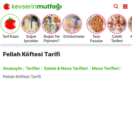
Tarif Küpü
Soğuk
Bugün Ne
Dondurmalar
Taze
Çilekli
İçecekler
Pişirsem?
Fasulye
Tarifleri
Zamanı
Fellah Köftesi Tarifi
Anasayfa
/
Tarifler
/
Salata & Meze Tarifleri
/
Meze Tarifleri
/
Fellah Köftesi Tarifi