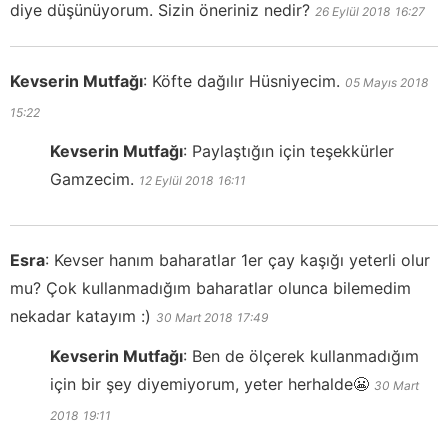
diye düşünüyorum. Sizin öneriniz nedir?
26 Eylül 2018
16:27
Kevserin Mutfağı
:
Köfte dağılır Hüsniyecim.
05 Mayıs 2018
15:22
Kevserin Mutfağı
:
Paylaştığın için teşekkürler
Gamzecim.
12 Eylül 2018
16:11
Esra
:
Kevser hanım baharatlar 1er çay kaşığı yeterli olur
mu? Çok kullanmadığım baharatlar olunca bilemedim
nekadar katayım :)
30 Mart 2018
17:49
Kevserin Mutfağı
:
Ben de ölçerek kullanmadığım
için bir şey diyemiyorum, yeter herhalde😬
30 Mart
2018
19:11