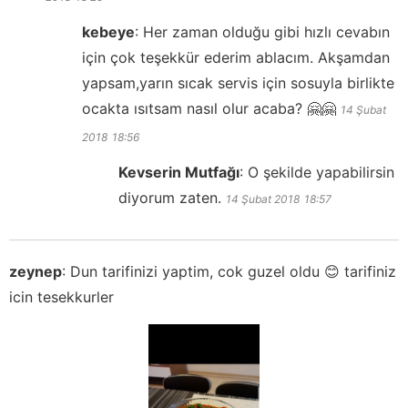
kebeye
:
Her zaman olduğu gibi hızlı cevabın
için çok teşekkür ederim ablacım. Akşamdan
yapsam,yarın sıcak servis için sosuyla birlikte
ocakta ısıtsam nasıl olur acaba? 🤗🤗
14 Şubat
2018
18:56
Kevserin Mutfağı
:
O şekilde yapabilirsin
diyorum zaten.
14 Şubat 2018
18:57
zeynep
:
Dun tarifinizi yaptim, cok guzel oldu 😊 tarifiniz
icin tesekkurler