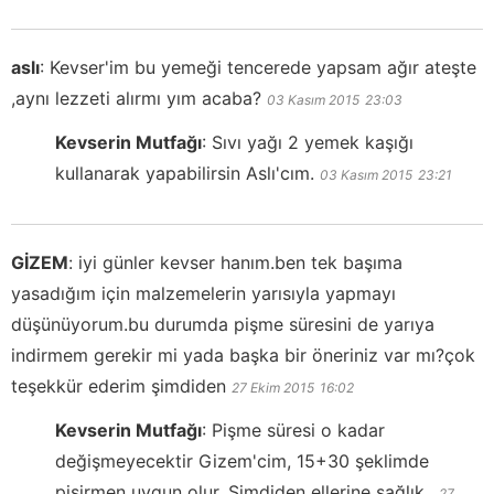
aslı
:
Kevser'im bu yemeği tencerede yapsam ağır ateşte
,aynı lezzeti alırmı yım acaba?
03 Kasım 2015
23:03
Kevserin Mutfağı
:
Sıvı yağı 2 yemek kaşığı
kullanarak yapabilirsin Aslı'cım.
03 Kasım 2015
23:21
GİZEM
:
iyi günler kevser hanım.ben tek başıma
yasadığım için malzemelerin yarısıyla yapmayı
düşünüyorum.bu durumda pişme süresini de yarıya
indirmem gerekir mi yada başka bir öneriniz var mı?çok
teşekkür ederim şimdiden
27 Ekim 2015
16:02
Kevserin Mutfağı
:
Pişme süresi o kadar
değişmeyecektir Gizem'cim, 15+30 şeklimde
pişirmen uygun olur. Şimdiden ellerine sağlık..
27