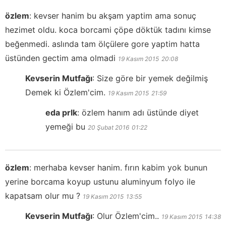
özlem
:
kevser hanim bu akşam yaptim ama sonuç
hezimet oldu. koca borcami çöpe döktük tadını kimse
beğenmedi. aslında tam ölçülere gore yaptim hatta
üstünden gectim ama olmadi
19 Kasım 2015
20:08
Kevserin Mutfağı
:
Size göre bir yemek değilmiş
Demek ki Özlem'cim.
19 Kasım 2015
21:59
eda prlk
:
özlem hanım adı üstünde diyet
yemeği bu
20 Şubat 2016
01:22
özlem
:
merhaba kevser hanim. fırın kabim yok bunun
yerine borcama koyup ustunu aluminyum folyo ile
kapatsam olur mu ?
19 Kasım 2015
13:55
Kevserin Mutfağı
:
Olur Özlem'cim..
19 Kasım 2015
14:38