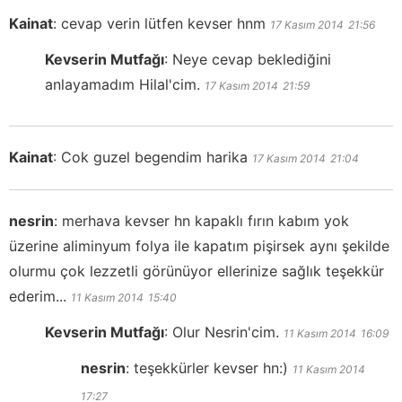
Kainat
:
cevap verin lütfen kevser hnm
17 Kasım 2014
21:56
Kevserin Mutfağı
:
Neye cevap beklediğini
anlayamadım Hilal'cim.
17 Kasım 2014
21:59
Kainat
:
Cok guzel begendim harika
17 Kasım 2014
21:04
nesrin
:
merhava kevser hn kapaklı fırın kabım yok
üzerine aliminyum folya ile kapatım pişirsek aynı şekilde
olurmu çok lezzetli görünüyor ellerinize sağlık teşekkür
ederim...
11 Kasım 2014
15:40
Kevserin Mutfağı
:
Olur Nesrin'cim.
11 Kasım 2014
16:09
nesrin
:
teşekkürler kevser hn:)
11 Kasım 2014
17:27