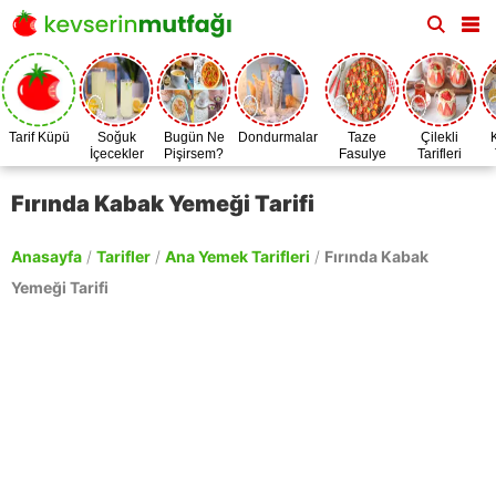
Tarif Küpü
Soğuk
Bugün Ne
Dondurmalar
Taze
Çilekli
İçecekler
Pişirsem?
Fasulye
Tarifleri
Zamanı
Fırında Kabak Yemeği Tarifi
Anasayfa
/
Tarifler
/
Ana Yemek Tarifleri
/
Fırında Kabak
Yemeği Tarifi