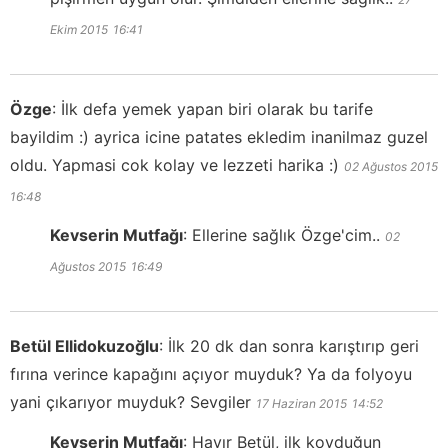
Ekim 2015
16:41
Özge
:
İlk defa yemek yapan biri olarak bu tarife
bayildim :) ayrica icine patates ekledim inanilmaz guzel
oldu. Yapmasi cok kolay ve lezzeti harika :)
02 Ağustos 2015
16:48
Kevserin Mutfağı
:
Ellerine sağlık Özge'cim..
02
Ağustos 2015
16:49
Betül Ellidokuzoğlu
:
İlk 20 dk dan sonra karıştırıp geri
fırına verince kapağını açıyor muyduk? Ya da folyoyu
yani çıkarıyor muyduk? Sevgiler
17 Haziran 2015
14:52
Kevserin Mutfağı
:
Hayır Betül, ilk koyduğun