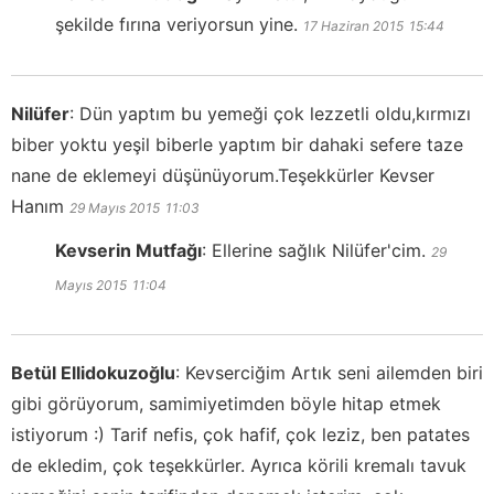
şekilde fırına veriyorsun yine.
17 Haziran 2015
15:44
Nilüfer
:
Dün yaptım bu yemeği çok lezzetli oldu,kırmızı
biber yoktu yeşil biberle yaptım bir dahaki sefere taze
nane de eklemeyi düşünüyorum.Teşekkürler Kevser
Hanım
29 Mayıs 2015
11:03
Kevserin Mutfağı
:
Ellerine sağlık Nilüfer'cim.
29
Mayıs 2015
11:04
Betül Ellidokuzoğlu
:
Kevserciğim Artık seni ailemden biri
gibi görüyorum, samimiyetimden böyle hitap etmek
istiyorum :) Tarif nefis, çok hafif, çok leziz, ben patates
de ekledim, çok teşekkürler. Ayrıca körili kremalı tavuk