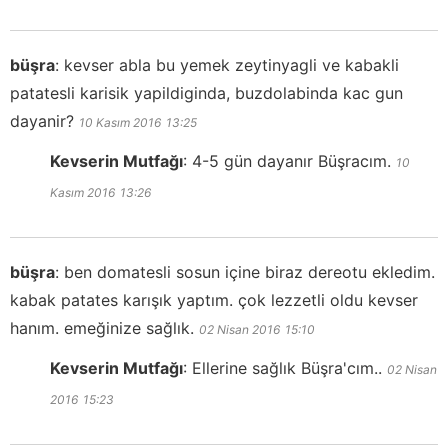
büşra
:
kevser abla bu yemek zeytinyagli ve kabakli
patatesli karisik yapildiginda, buzdolabinda kac gun
dayanir?
10 Kasım 2016
13:25
Kevserin Mutfağı
:
4-5 gün dayanır Büşracım.
10
Kasım 2016
13:26
büşra
:
ben domatesli sosun içine biraz dereotu ekledim.
kabak patates karışık yaptım. çok lezzetli oldu kevser
hanım. emeğinize sağlık.
02 Nisan 2016
15:10
Kevserin Mutfağı
:
Ellerine sağlık Büşra'cım..
02 Nisan
2016
15:23