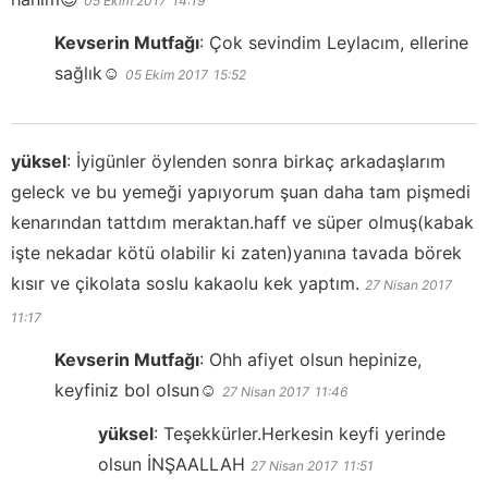
05 Ekim 2017
14:19
Kevserin Mutfağı
:
Çok sevindim Leylacım, ellerine
sağlık☺️
05 Ekim 2017
15:52
yüksel
:
İyigünler öylenden sonra birkaç arkadaşlarım
geleck ve bu yemeği yapıyorum şuan daha tam pişmedi
kenarından tattdım meraktan.haff ve süper olmuş(kabak
işte nekadar kötü olabilir ki zaten)yanına tavada börek
kısır ve çikolata soslu kakaolu kek yaptım.
27 Nisan 2017
11:17
Kevserin Mutfağı
:
Ohh afiyet olsun hepinize,
keyfiniz bol olsun☺️
27 Nisan 2017
11:46
yüksel
:
Teşekkürler.Herkesin keyfi yerinde
olsun İNŞAALLAH
27 Nisan 2017
11:51