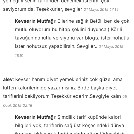
yemeğini senin tarifinden denemek isterim, çok
seviyorum da. Teşekkürler, sevgiler
01 Mayıs 2015
17:15
Kevserin Mutfağı
:
Ellerine sağlık Betül, ben de çok
mutlu oluyorum bu hitap şeklini duyunca:) Körili
tavuğun nohutlu versiyonu var blogta ister nohutlu
ister nohutsuz yapabilirsin. Sevgiler..
01 Mayıs 2015
18:51
alev
:
Kevser hanım diyet yemekleriniz çok güzel ama
lütfen kalorilerinide yazarmısınız Birde başka diyet
tariflerini bekliyorum Teşekkür ederim.Sevgiyle kalın
05
Ocak 2015
02:16
Kevserin Mutfağı
:
Şimdilik tarif küpünde kalori
bilgileri yok, tariflerin sağ üst köşesindeki dünya
ikonuna tıklayarak tarifi webde görüntürleyebikir