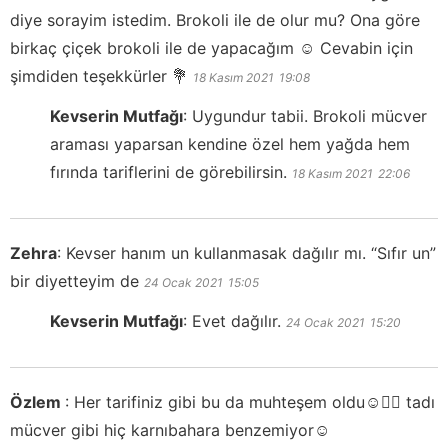
diye sorayim istedim. Brokoli ile de olur mu? Ona göre
birkaç çiçek brokoli ile de yapacağım ☺️ Cevabin için
şimdiden teşekkürler 💐
18 Kasım 2021
19:08
Kevserin Mutfağı
:
Uygundur tabii. Brokoli mücver
araması yaparsan kendine özel hem yağda hem
fırında tariflerini de görebilirsin.
18 Kasım 2021
22:06
Zehra
:
Kevser hanım un kullanmasak dağılır mı. “Sıfır un”
bir diyetteyim de
24 Ocak 2021
15:05
Kevserin Mutfağı
:
Evet dağılır.
24 Ocak 2021
15:20
Özlem
:
Her tarifiniz gibi bu da muhteşem oldu☺️👌🏻 tadı
mücver gibi hiç karnıbahara benzemiyor☺️