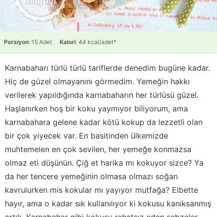
Porsiyon
: 15 Adet
Kalori
: 44 kcal/adet*
Karnabaharı türlü türlü tariflerde denedim bugüne kadar.
Hiç de güzel olmayanını görmedim. Yemeğin hakkı
verilerek yapıldığında karnabaharın her türlüsü güzel.
Haşlanırken hoş bir koku yaymıyor biliyorum, ama
karnabahara gelene kadar kötü kokup da lezzetli olan
bir çok yiyecek var. En basitinden ülkemizde
muhtemelen en çok sevilen, her yemeğe konmazsa
olmaz eti düşünün. Çiğ et harika mı kokuyor sizce? Ya
da her tencere yemeğinin olmasa olmazı soğan
kavrulurken mis kokular mı yayıyor mutfağa? Elbette
hayır, ama o kadar sık kullanılıyor ki kokusu kanıksanmış
artık. Karnabahar gibi kokusu rahatsız eden sebzeler