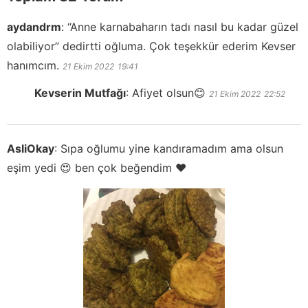
aydandrm
:
“Anne karnabaharın tadı nasıl bu kadar güzel
olabiliyor” dedirtti oğluma. Çok teşekkür ederim Kevser
hanımcım.
21 Ekim 2022
19:41
Kevserin Mutfağı
:
Afiyet olsun😊
21 Ekim 2022
22:52
AsliOkay
:
Sıpa oğlumu yine kandıramadım ama olsun
eşim yedi 😍 ben çok beğendim ♥️