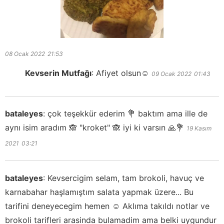
08 Ocak 2022
21:53
Kevserin Mutfağı
:
Afiyet olsun☺️
09 Ocak 2022
01:43
bataleyes
:
çok teşekkür ederim 💐 baktım ama ille de
aynı isim aradım 🙈 "kroket" 🙈 iyi ki varsın 🙏💐
19 Kasım
2021
03:21
bataleyes
:
Kevsercigim selam, tam brokoli, havuç ve
karnabahar haşlamıştım salata yapmak üzere... Bu
tarifini deneyecegim hemen ☺️ Aklıma takıldı notlar ve
brokoli tarifleri arasinda bulamadim ama belki uygundur