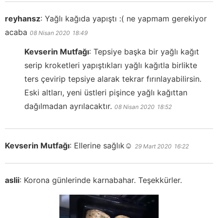
reyhansz
:
Yağlı kağıda yapıştı :( ne yapmam gerekiyor
acaba
08 Nisan 2020
18:49
Kevserin Mutfağı
:
Tepsiye başka bir yağlı kağıt
serip kroketleri yapıştıkları yağlı kağıtla birlikte
ters çevirip tepsiye alarak tekrar fırınlayabilirsin.
Eski altları, yeni üstleri pişince yağlı kağıttan
dağılmadan ayrılacaktır.
08 Nisan 2020
18:52
Kevserin Mutfağı
:
Ellerine sağlık☺️
29 Mart 2020
16:22
aslii
:
Korona günlerinde karnabahar. Teşekkürler.