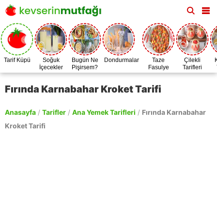
Tarif Küpü
Soğuk
Bugün Ne
Dondurmalar
Taze
Çilekli
İçecekler
Pişirsem?
Fasulye
Tarifleri
Zamanı
Fırında Karnabahar Kroket Tarifi
Anasayfa
/
Tarifler
/
Ana Yemek Tarifleri
/
Fırında Karnabahar
Kroket Tarifi