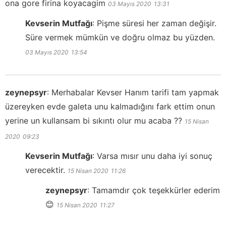
ona gore firina koyacagim
03 Mayıs 2020
13:31
Kevserin Mutfağı
:
Pişme süresi her zaman değişir.
Süre vermek mümkün ve doğru olmaz bu yüzden.
03 Mayıs 2020
13:54
zeynepsyr
:
Merhabalar Kevser Hanım tarifi tam yapmak
üzereyken evde galeta unu kalmadığını fark ettim onun
yerine un kullansam bi sıkıntı olur mu acaba ??
15 Nisan
2020
09:23
Kevserin Mutfağı
:
Varsa mısır unu daha iyi sonuç
verecektir.
15 Nisan 2020
11:26
zeynepsyr
:
Tamamdır çok teşekkürler ederim
😊
15 Nisan 2020
11:27