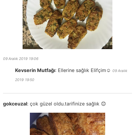
09 Aralık 2019
19:06
Kevserin Mutfağı
:
Ellerine sağlık Elifçim☺️
09 Aralık
2019
19:50
gokceuzal
:
çok güzel oldu.tarifinize sağlık 😊