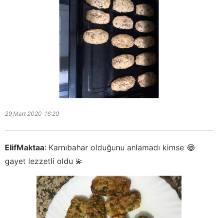
29 Mart 2020
16:20
ElifMaktaa
:
Karnıbahar olduğunu anlamadı kimse 😂
gayet lezzetli oldu 💫