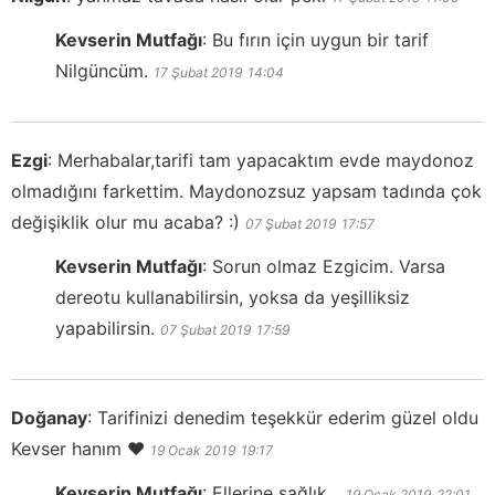
Kevserin Mutfağı
:
Bu fırın için uygun bir tarif
Nilgüncüm.
17 Şubat 2019
14:04
Ezgi
:
Merhabalar,tarifi tam yapacaktım evde maydonoz
olmadığını farkettim. Maydonozsuz yapsam tadında çok
değişiklik olur mu acaba? :)
07 Şubat 2019
17:57
Kevserin Mutfağı
:
Sorun olmaz Ezgicim. Varsa
dereotu kullanabilirsin, yoksa da yeşilliksiz
yapabilirsin.
07 Şubat 2019
17:59
Doğanay
:
Tarifinizi denedim teşekkür ederim güzel oldu
Kevser hanım ❤️
19 Ocak 2019
19:17
Kevserin Mutfağı
:
Ellerine sağlık...
19 Ocak 2019
22:01