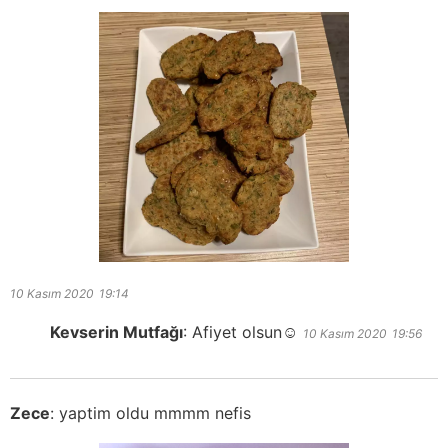
10 Kasım 2020
19:14
Kevserin Mutfağı
:
Afiyet olsun☺️
10 Kasım 2020
19:56
Zece
:
yaptim oldu mmmm nefis