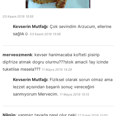
03 Kasım 2019
15:55
Kevserin Mutfağı
:
Çok sevindim Arzucum, ellerine
sağlık☺️
03 Kasım 2019
15:56
merveozmenk
:
kevser hanimacaba kofteti pisirip
dipfrize atmak dogru olurmu???stok amacli 1ay icinde
tuketlise mesela???
11 Mayıs 2019
14:29
Kevserin Mutfağı
:
Fiziksel olarak sorun olmaz ama
lezzet açısından başarılı sonuç vereceğini
sanmıyorum Mervecim.
11 Mayıs 2019
15:15
Nilgün
:
yanmaz tavada nasıl olur peki
17 Şubat 2019
11:00