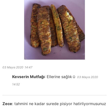
03 Mayıs 2020
14:47
Kevserin Mutfağı
:
Ellerine sağlık☺️
03 Mayıs 2020
14:52
Zece
:
tahmini ne kadar surede pisiyor hatirliyormusunuz