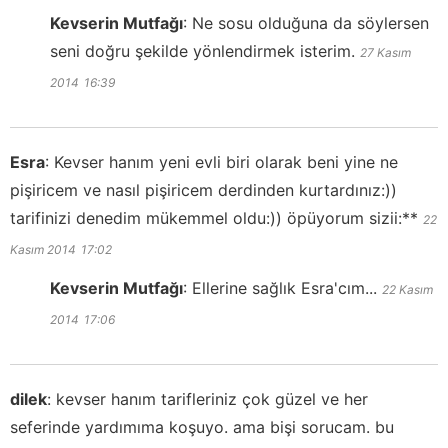
Kevserin Mutfağı
:
Ne sosu olduğuna da söylersen
seni doğru şekilde yönlendirmek isterim.
27 Kasım
2014
16:39
Esra
:
Kevser hanım yeni evli biri olarak beni yine ne
pişiricem ve nasıl pişiricem derdinden kurtardınız:))
tarifinizi denedim mükemmel oldu:)) öpüyorum sizii:**
22
Kasım 2014
17:02
Kevserin Mutfağı
:
Ellerine sağlık Esra'cım...
22 Kasım
2014
17:06
dilek
:
kevser hanım tarifleriniz çok güzel ve her
seferinde yardımıma koşuyo. ama bişi sorucam. bu