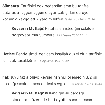
Sümeyra
:
Tarifinizi çok beğendim ama bu tarifte
patatesler üçgen üçgen oluyor çok çirkin duruyor
kocamla kavga ettik yardım lütfen
29 Ağustos 2014
17:36
Kevserin Mutfağı
:
Patatesleri istediğin şekilde
doğrayabilirsin Sümeyra.
29 Ağustos 2014
17:46
Hatice
:
Bende simdi denicem.Insallah güzel olur, tarifiniz
icin cok tesekkürler
14 Ağustos 2014
13:50
naf
:
suyu fazla oluyo kevser hanım.1 bilemedin 3/2 su
bardağı sıcak su bence ideal.sevgiler..
23 Temmuz 2014
15:48
Kevserin Mutfağı
:
Kullandığın su bardağı
standardın üzerinde bir boyutta sanırım canım.