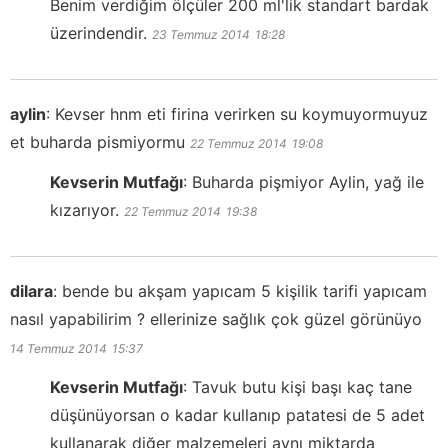
Benim verdiğim ölçüler 200 ml'lik standart bardak
üzerindendir.
23 Temmuz 2014
18:28
aylin
:
Kevser hnm eti firina verirken su koymuyormuyuz
et buharda pismiyormu
22 Temmuz 2014
19:08
Kevserin Mutfağı
:
Buharda pişmiyor Aylin, yağ ile
kızarıyor.
22 Temmuz 2014
19:38
dilara
:
bende bu akşam yapıcam 5 kişilik tarifi yapıcam
nasıl yapabilirim ? ellerinize sağlık çok güzel görünüyo
14 Temmuz 2014
15:37
Kevserin Mutfağı
:
Tavuk butu kişi başı kaç tane
düşünüyorsan o kadar kullanıp patatesi de 5 adet
kullanarak diğer malzemeleri aynı miktarda