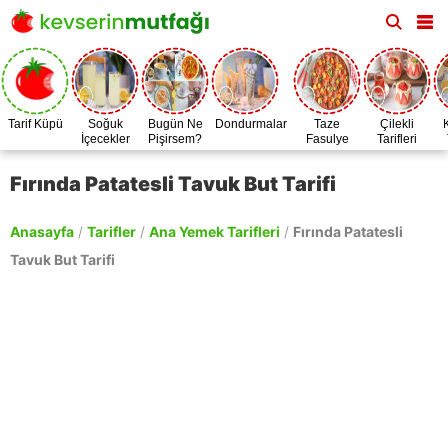
Tarif Küpü
Soğuk
Bugün Ne
Dondurmalar
Taze
Çilekli
İçecekler
Pişirsem?
Fasulye
Tarifleri
Zamanı
Fırında Patatesli Tavuk But Tarifi
Anasayfa
/
Tarifler
/
Ana Yemek Tarifleri
/
Fırında Patatesli
Tavuk But Tarifi