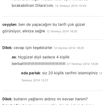
bırakabilirsin Dilara'cım.
14 Temmuz 2014
15:45
ceyylan
:
ben de yapacağım bu tarifi çok güzel
görünüyor, elinize sağlık
12 Temmuz 2014
16:20
Dilek
:
cevap için teşekkürler
13 Haziran 2014
18:20
as
:
hiçgüzel diyil sadece 4 kişilik
berbattttttttttttttttttttttttttttttt
07 Temmuz 2014
19:28
eda parlak
:
siz 20 kişilik tarifmi istemiştiniz
13
Temmuz 2014
13:21
Dilek
:
butların yağlarını aldınız mı kevser hanım?