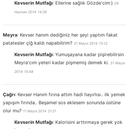
Kevserin Mutfağı
:
Ellerine sağlık Gözde'cim:)
06
Haziran 2014
14:26
Meyra
:
Kevser hanım dediğiniz her şeyi yaptım fakat
patatesler çiğ kaldı napabilirim?
31 Mayıs 2014
15:12
Kevserin Mutfağı
:
Yumuşayana kadar pişirebilirsin
Meyra'cım yeteri kadar pişmemiş demek ki.
31 Mayıs
2014
15:48
Çağrı
:
Kevser Hanım fırına attım hadi hayırlısı.. ilk yemek
yapışım fırında.. Beşamel sos eklesem sonunda üstüne
olur mu?
11 Mayıs 2014
21:21
Kevserin Mutfağı
:
Kalorisini arttırmaya gerek yok