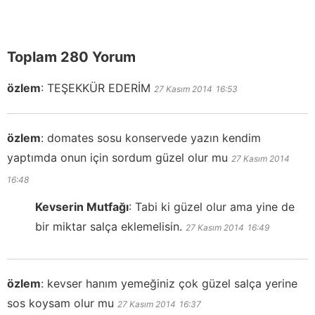
Toplam 280 Yorum
özlem
:
TEŞEKKÜR EDERİM
27 Kasım 2014
16:53
özlem
:
domates sosu konservede yazın kendim
yaptımda onun için sordum güzel olur mu
27 Kasım 2014
16:48
Kevserin Mutfağı
:
Tabi ki güzel olur ama yine de
bir miktar salça eklemelisin.
27 Kasım 2014
16:49
özlem
:
kevser hanım yemeğiniz çok güzel salça yerine
sos koysam olur mu
27 Kasım 2014
16:37