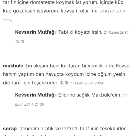
tarifin içine domateste koymak istiyorum. içinde küp
küp gözüksün istiyorum. koysam olur mu.
21 Kasım 2014
11:45
Kevserin Mutfağı
:
Tabi ki koyabilirsin.
21 Kasım 2014
12:18
makbule
:
bu akşam beni kurtaran bi yemek oldu Kevser
hanım yaptım ben havuçta koydum içine oğlum yesin
die tarif için teşekkürler ☺️☺️
17 Ekim 2014
20:50
Kevserin Mutfağı
:
Ellerine sağlık Makbule'cim.
17
Ekim 2014
21:09
serap
:
denedim.pratik ve lezzetli.tarif icin tesekkurler...