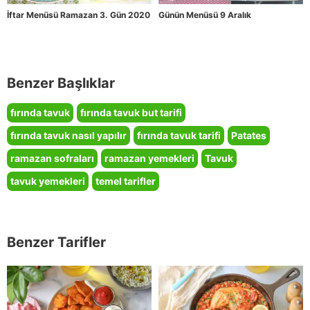
İftar Menüsü Ramazan 3. Gün 2020
Günün Menüsü 9 Aralık
Benzer Başlıklar
fırında tavuk
fırında tavuk but tarifi
fırında tavuk nasıl yapılır
fırında tavuk tarifi
Patates
ramazan sofraları
ramazan yemekleri
Tavuk
tavuk yemekleri
temel tarifler
Benzer Tarifler