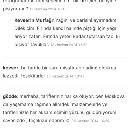
fotoğraflardan tam seçemedim. bir de içleri de iyice
pişiyor mu?
13 Haziran 2014
16:45
Kevserin Mutfağı
:
Yağını ve derisini ayırmadım
Dilek'çim. Fırında kendi halinde piştiği için yağı
eriyor zaten. Fırında yeteri kadar tutarsan tabi ki
pişiyor tavuklar.
13 Haziran 2014
16:52
kevser
:
bu tarifle bir suru misafir agirladim! oldukca
lezzetli. tesekkurler
13 Haziran 2014
10:45
gözde
:
merhaba, tarifleriniz harika oluyor. ben Moskova
da yaşamama rağmen elimdeki malzemelerle ve
tariflerinizle her akşam eşimin yüzünü güldürüyorum
sayenizde , teşekkür ederim ☺️
06 Haziran 2014
14:26