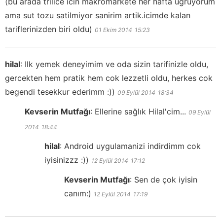
(bu arada trilice icin makromarkete her hafta ugruyorum
ama sut tozu satilmiyor sanirim artik.icimde kalan
tariflerinizden biri oldu)
01 Ekim 2014
15:23
hilal
:
Ilk yemek deneyimim ve oda sizin tarifinizle oldu,
gercekten hem pratik hem cok lezzetli oldu, herkes cok
begendi tesekkur ederimm :))
09 Eylül 2014
18:34
Kevserin Mutfağı
:
Ellerine sağlık Hilal'cim...
09 Eylül
2014
18:44
hilal
:
Android uygulamanizi indirdimm cok
iyisinizzz :))
12 Eylül 2014
17:12
Kevserin Mutfağı
:
Sen de çok iyisin
canım:)
12 Eylül 2014
17:19