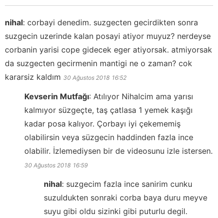
nihal
:
corbayi denedim. suzgecten gecirdikten sonra
suzgecin uzerinde kalan posayi atiyor muyuz? nerdeyse
corbanin yarisi cope gidecek eger atiyorsak. atmiyorsak
da suzgecten gecirmenin mantigi ne o zaman? cok
kararsiz kaldım
30 Ağustos 2018
16:52
Kevserin Mutfağı
:
Atılıyor Nihalcim ama yarısı
kalmıyor süzgeçte, taş çatlasa 1 yemek kaşığı
kadar posa kalıyor. Çorbayı iyi çekememiş
olabilirsin veya süzgecin haddinden fazla ince
olabilir. İzlemediysen bir de videosunu izle istersen.
30 Ağustos 2018
16:59
nihal
:
suzgecim fazla ince sanirim cunku
suzuldukten sonraki corba baya duru meyve
suyu gibi oldu sizinki gibi puturlu degil.