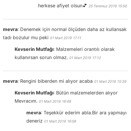
herkese afiyet olsun💕
25 Temmuz 2019
15:50
mevra
:
Denemek için normal ölçüden daha az kullansak
tadı bozulur mu peki
01 Mart 2019
17:11
Kevserin Mutfağı
:
Malzemeleri orantılı olarak
kullanırsan sorun olmaz.
01 Mart 2019
17:12
mevra
:
Rengini biberden mi alıyor acaba
01 Mart 2019
15:39
Kevserin Mutfağı
:
Bütün malzemelerden alıyor
Mevracım.
01 Mart 2019
16:48
mevra
:
Teşekkür ederim abla.Bir ara yapmayı
deneriz
01 Mart 2019
16:58