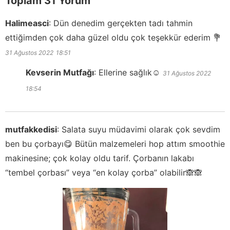
Toplam 31 Yorum
Halimeasci
:
Dün denedim gerçekten tadı tahmin
ettiğimden çok daha güzel oldu çok teşekkür ederim 💐
31 Ağustos 2022
18:51
Kevserin Mutfağı
:
Ellerine sağlık☺️
31 Ağustos 2022
18:54
mutfakkedisi
:
Salata suyu müdavimi olarak çok sevdim
ben bu çorbayı😋 Bütün malzemeleri hop attım smoothie
makinesine; çok kolay oldu tarif. Çorbanın lakabı
“tembel çorbası” veya “en kolay çorba” olabilir🙈🙈