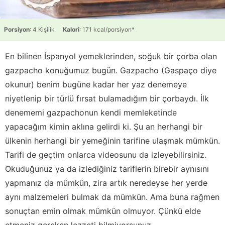
Porsiyon
: 4 Kişilik
Kalori
: 171 kcal/porsiyon*
En bilinen İspanyol yemeklerinden, soğuk bir çorba olan
gazpacho konuğumuz bugün. Gazpacho (Gaspaço diye
okunur) benim bugüne kadar her yaz denemeye
niyetlenip bir türlü fırsat bulamadığım bir çorbaydı. İlk
denememi gazpachonun kendi memleketinde
yapacağım kimin aklına gelirdi ki. Şu an herhangi bir
ülkenin herhangi bir yemeğinin tarifine ulaşmak mümkün.
Tarifi de geçtim onlarca videosunu da izleyebilirsiniz.
Okuduğunuz ya da izlediğiniz tariflerin birebir aynısını
yapmanız da mümkün, zira artık neredeyse her yerde
aynı malzemeleri bulmak da mümkün. Ama buna rağmen
sonuçtan emin olmak mümkün olmuyor. Çünkü elde
etmeniz gereken lezzeti bilmiyorsunuz.