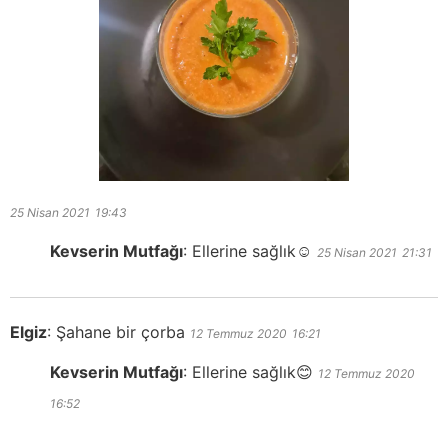
25 Nisan 2021
19:43
Kevserin Mutfağı
:
Ellerine sağlık☺️
25 Nisan 2021
21:31
Elgiz
:
Şahane bir çorba
12 Temmuz 2020
16:21
Kevserin Mutfağı
:
Ellerine sağlık😊
12 Temmuz 2020
16:52