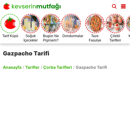
Tarif Küpü
Soğuk
Bugün Ne
Dondurmalar
Taze
Çilekli
İçecekler
Pişirsem?
Fasulye
Tarifleri
Zamanı
Gazpacho Tarifi
Anasayfa
/
Tarifler
/
Çorba Tarifleri
/
Gazpacho Tarifi