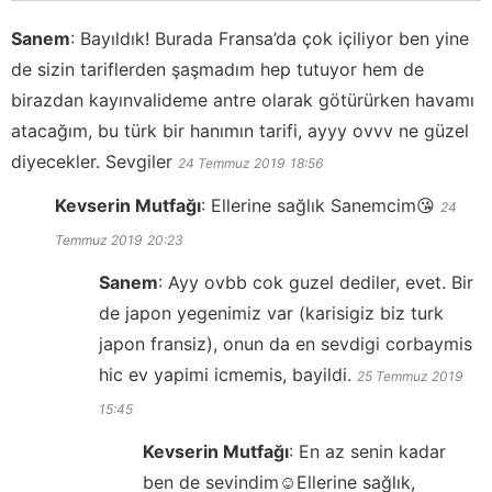
Sanem
:
Bayıldık! Burada Fransa’da çok içiliyor ben yine
de sizin tariflerden şaşmadım hep tutuyor hem de
birazdan kayınvalideme antre olarak götürürken havamı
atacağım, bu türk bir hanımın tarifi, ayyy ovvv ne güzel
diyecekler. Sevgiler
24 Temmuz 2019
18:56
Kevserin Mutfağı
:
Ellerine sağlık Sanemcim😘
24
Temmuz 2019
20:23
Sanem
:
Ayy ovbb cok guzel dediler, evet. Bir
de japon yegenimiz var (karisigiz biz turk
japon fransiz), onun da en sevdigi corbaymis
hic ev yapimi icmemis, bayildi.
25 Temmuz 2019
15:45
Kevserin Mutfağı
:
En az senin kadar
ben de sevindim☺️Ellerine sağlık,