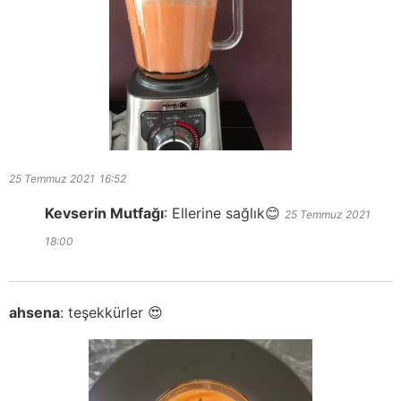
25 Temmuz 2021
16:52
Kevserin Mutfağı
:
Ellerine sağlık😊
25 Temmuz 2021
18:00
ahsena
:
teşekkürler 😍