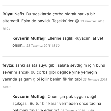
Rüya
:
Nefis. Bu sıcaklarda çorba olarak harika bir
alternatif. Eşim de bayıldı. Teşekkürler 😊
23 Temmuz 2018
18:04
Kevserin Mutfağı
:
Ellerine sağlık Rüyacım, afiyet
olsun...
23 Temmuz 2018
18:30
feyza
:
sanki salata suyu gibi. salata sevdiğim için bunu
severim ancak bu çorba gibi değilde yine yemeğin
yanında şalgam gibi içilir benim fikrim tabi
23 Temmuz 2018
14:40
Kevserin Mutfağı
:
Onun için pek uygun değil
açıkçası. Bu tür bir karar vermeden önce tadına
bakmanı tavsiye ederim:)
23 Temmuz 2018
14:59