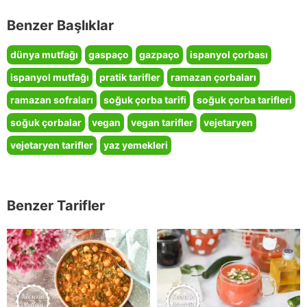
Benzer Başlıklar
dünya mutfağı
gaspaço
gazpaço
ispanyol çorbası
ispanyol mutfağı
pratik tarifler
ramazan çorbaları
ramazan sofraları
soğuk çorba tarifi
soğuk çorba tarifleri
soğuk çorbalar
vegan
vegan tarifler
vejetaryen
vejetaryen tarifler
yaz yemekleri
Benzer Tarifler