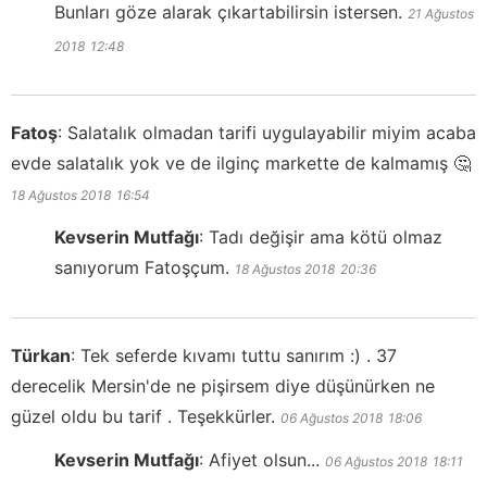
Bunları göze alarak çıkartabilirsin istersen.
21 Ağustos
2018
12:48
Fatoş
:
Salatalık olmadan tarifi uygulayabilir miyim acaba
evde salatalık yok ve de ilginç markette de kalmamış 🤔
18 Ağustos 2018
16:54
Kevserin Mutfağı
:
Tadı değişir ama kötü olmaz
sanıyorum Fatoşçum.
18 Ağustos 2018
20:36
Türkan
:
Tek seferde kıvamı tuttu sanırım :) . 37
derecelik Mersin'de ne pişirsem diye düşünürken ne
güzel oldu bu tarif . Teşekkürler.
06 Ağustos 2018
18:06
Kevserin Mutfağı
:
Afiyet olsun...
06 Ağustos 2018
18:11