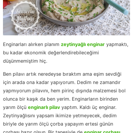
Enginarları alırken planım
zeytinyağlı enginar
yapmaktı,
bu kadar ekonomik değerlendirebileceğimi
düşünmemiştim hiç.
Ben pilavı artık neredeyse bıraktım ama eşim sevdiği
için arada ona kadar yapıyorum. Dedim ne zamandır
yapmıyorum pilavını, hem pirinç dışında malzemesi bol
olunca bir kaşık da ben yerim. Enginarların birinden
yarım ölçü
enginarlı pilav
yaptım. Kaldı üç enginar.
Zeytinyağlısını yapsam ikimize yetmeyecek, dedim
biriyle de yarım ölçü çorba yapayım ertesi günün
çorbası hazır olsun. Bir tanesiyle de
enginar çorbası