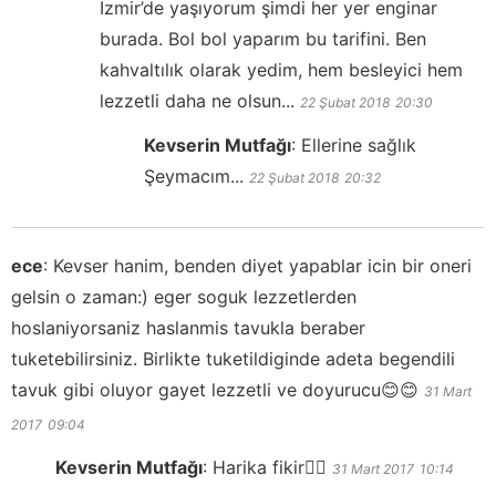
İzmir’de yaşıyorum şimdi her yer enginar
burada. Bol bol yaparım bu tarifini. Ben
kahvaltılık olarak yedim, hem besleyici hem
lezzetli daha ne olsun...
22 Şubat 2018
20:30
Kevserin Mutfağı
:
Ellerine sağlık
Şeymacım...
22 Şubat 2018
20:32
ece
:
Kevser hanim, benden diyet yapablar icin bir oneri
gelsin o zaman:) eger soguk lezzetlerden
hoslaniyorsaniz haslanmis tavukla beraber
tuketebilirsiniz. Birlikte tuketildiginde adeta begendili
tavuk gibi oluyor gayet lezzetli ve doyurucu😊😊
31 Mart
2017
09:04
Kevserin Mutfağı
:
Harika fikir👍🏻
31 Mart 2017
10:14