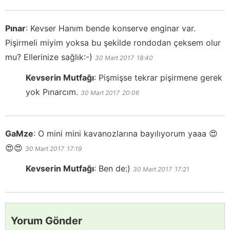
Pınar
:
Kevser Hanım bende konserve enginar var.
Pişirmeli miyim yoksa bu şekilde rondodan çeksem olur
mu? Ellerinize sağlık:-)
30 Mart 2017
18:40
Kevserin Mutfağı
:
Pişmişse tekrar pişirmene gerek
yok Pınarcım.
30 Mart 2017
20:06
GaMze
:
O mini mini kavanozlarına bayılıyorum yaaa 😍
😍😍
30 Mart 2017
17:19
Kevserin Mutfağı
:
Ben de:)
30 Mart 2017
17:21
Yorum Gönder