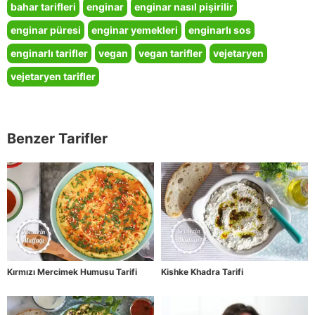
bahar tarifleri
enginar
enginar nasıl pişirilir
enginar püresi
enginar yemekleri
enginarlı sos
enginarlı tarifler
vegan
vegan tarifler
vejetaryen
vejetaryen tarifler
Benzer Tarifler
Kırmızı Mercimek Humusu Tarifi
Kishke Khadra Tarifi