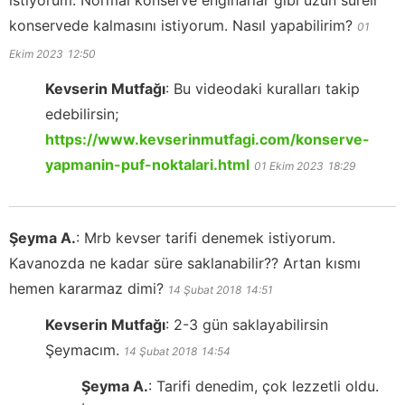
konservede kalmasını istiyorum. Nasıl yapabilirim?
01
Ekim 2023
12:50
Kevserin Mutfağı
:
Bu videodaki kuralları takip
edebilirsin;
https://www.kevserinmutfagi.com/konserve-
yapmanin-puf-noktalari.html
01 Ekim 2023
18:29
Şeyma A.
:
Mrb kevser tarifi denemek istiyorum.
Kavanozda ne kadar süre saklanabilir?? Artan kısmı
hemen kararmaz dimi?
14 Şubat 2018
14:51
Kevserin Mutfağı
:
2-3 gün saklayabilirsin
Şeymacım.
14 Şubat 2018
14:54
Şeyma A.
:
Tarifi denedim, çok lezzetli oldu.