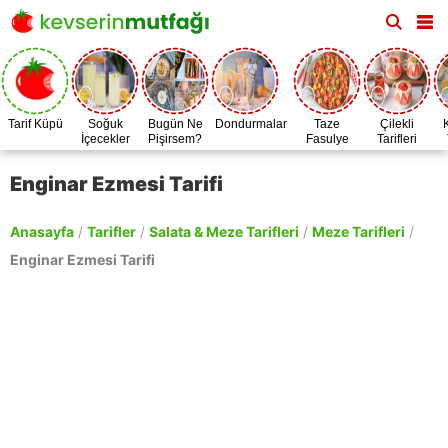
Tarif Küpü
Soğuk
Bugün Ne
Dondurmalar
Taze
Çilekli
İçecekler
Pişirsem?
Fasulye
Tarifleri
Zamanı
Enginar Ezmesi Tarifi
Anasayfa
/
Tarifler
/
Salata & Meze Tarifleri
/
Meze Tarifleri
/
Enginar Ezmesi Tarifi