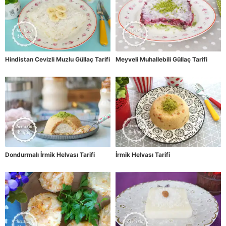
Hindistan Cevizli Muzlu Güllaç Tarifi
Meyveli Muhallebili Güllaç Tarifi
Dondurmalı İrmik Helvası Tarifi
İrmik Helvası Tarifi