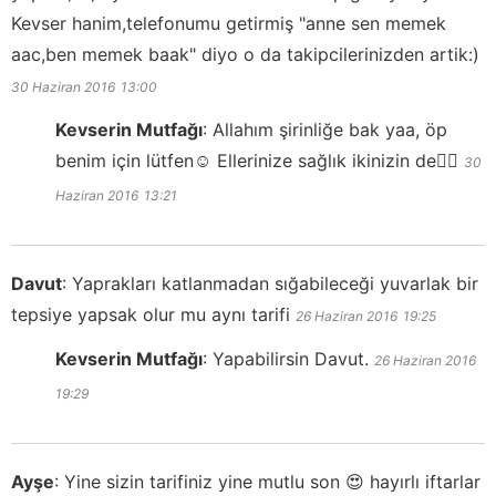
Kevser hanim,telefonumu getirmiş "anne sen memek
aac,ben memek baak" diyo o da takipcilerinizden artik:)
30 Haziran 2016
13:00
Kevserin Mutfağı
:
Allahım şirinliğe bak yaa, öp
benim için lütfen☺️ Ellerinize sağlık ikinizin de👍🏻
30
Haziran 2016
13:21
Davut
:
Yaprakları katlanmadan sığabileceği yuvarlak bir
tepsiye yapsak olur mu aynı tarifi
26 Haziran 2016
19:25
Kevserin Mutfağı
:
Yapabilirsin Davut.
26 Haziran 2016
19:29
Ayşe
:
Yine sizin tarifiniz yine mutlu son 😍 hayırlı iftarlar