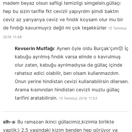
madem beyaz olsun safligi temizligi simgelsin.güllaçı
hep bu sizin tarifle fkt cevizli yapıyrdm şimdi baktm
ceviz az yarıyarıya ceviz ve fındık koysam olur mu bir
de fındığı kavurmuyrz değil mi çok teşekkürler
15 Temmuz
2016
11:48
Kevserin Mutfağı
:
Aynen öyle oldu Burçak'çım😔 İç
kabuğu ayrılmış fındık varsa elinde o kavrulmuş
olur zaten, kabuğu ayrılmadıysa da güllaç içinde
rahatsız edici olabilir, ben olsam kullanmazdım.
Onun yerine hindistan cevizi kullanabilirsin dilersen.
Arama kısmından hindistan cevizli muzlu güllaç
tarifini aratabilirsin.
15 Temmuz 2016
11:53
slh-a
:
Bu ramazan ikinci güllacimiz,kizimla birlikte
yaptik:) 2,5 yasindaki kizim benden hep görüyor ya