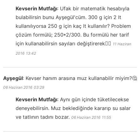
Kevserin Mutfağı
:
Ufak bir matematik hesabıyla
bulabilirsin bunu Ayşegül'cüm. 300 g için 2 lt
kullanılıyorsa 250 g için kaç lt kullanılır? Problem
çözüm formülü; 250*2/300. Bu formülü her tarif
için kullanabilirsin sayıları değiştirerek👍🏻
11 Haziran
2016
13:42
Ayşegül
:
Kevser hanım arasına muz kullanabilir miyim?🤔
06 Haziran 2016
03:29
Kevserin Mutfağı
:
Aynı gün içinde tüketilecekse
deneyebilirsin. Muz beklediğinde kararıp su salar
ve tatlının tadını bozar.
06 Haziran 2016
11:55