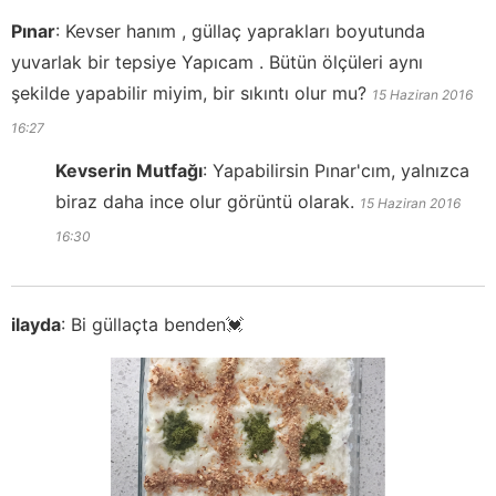
Pınar
:
Kevser hanım , güllaç yaprakları boyutunda
yuvarlak bir tepsiye Yapıcam . Bütün ölçüleri aynı
şekilde yapabilir miyim, bir sıkıntı olur mu?
15 Haziran 2016
16:27
Kevserin Mutfağı
:
Yapabilirsin Pınar'cım, yalnızca
biraz daha ince olur görüntü olarak.
15 Haziran 2016
16:30
ilayda
:
Bi güllaçta benden💓