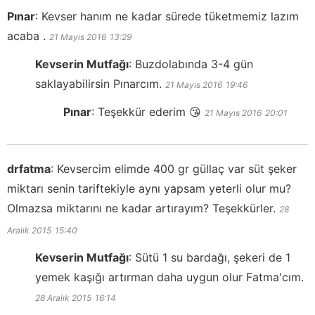
Pınar
:
Kevser hanım ne kadar sürede tüketmemiz lazım
acaba .
21 Mayıs 2016
13:29
Kevserin Mutfağı
:
Buzdolabında 3-4 gün
saklayabilirsin Pınarcım.
21 Mayıs 2016
19:46
Pınar
:
Teşekkür ederim 😘
21 Mayıs 2016
20:01
drfatma
:
Kevsercim elimde 400 gr güllaç var süt şeker
miktarı senin tariftekiyle aynı yapsam yeterli olur mu?
Olmazsa miktarını ne kadar artırayım? Teşekkürler.
28
Aralık 2015
15:40
Kevserin Mutfağı
:
Sütü 1 su bardağı, şekeri de 1
yemek kaşığı artırman daha uygun olur Fatma'cım.
28 Aralık 2015
16:14