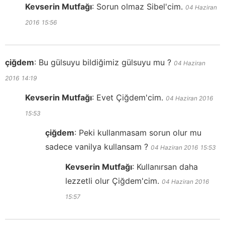
Kevserin Mutfağı
:
Sorun olmaz Sibel'cim.
04 Haziran
2016
15:56
çiğdem
:
Bu gülsuyu bildiğimiz gülsuyu mu ?
04 Haziran
2016
14:19
Kevserin Mutfağı
:
Evet Çiğdem'cim.
04 Haziran 2016
15:53
çiğdem
:
Peki kullanmasam sorun olur mu
sadece vanilya kullansam ?
04 Haziran 2016
15:53
Kevserin Mutfağı
:
Kullanırsan daha
lezzetli olur Çiğdem'cim.
04 Haziran 2016
15:57