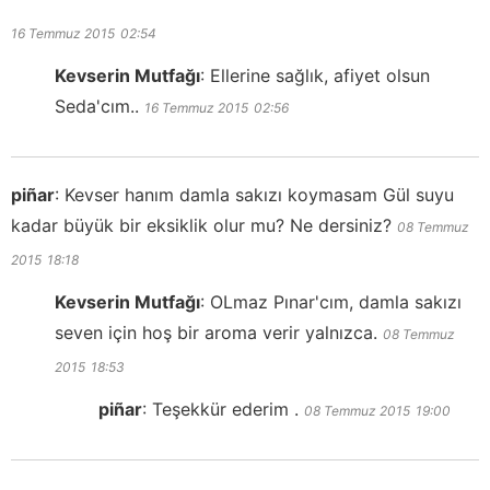
16 Temmuz 2015
02:54
Kevserin Mutfağı
:
Ellerine sağlık, afiyet olsun
Seda'cım..
16 Temmuz 2015
02:56
piñar
:
Kevser hanım damla sakızı koymasam Gül suyu
kadar büyük bir eksiklik olur mu? Ne dersiniz?
08 Temmuz
2015
18:18
Kevserin Mutfağı
:
OLmaz Pınar'cım, damla sakızı
seven için hoş bir aroma verir yalnızca.
08 Temmuz
2015
18:53
piñar
:
Teşekkür ederim .
08 Temmuz 2015
19:00