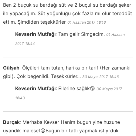
Ben 2 buçuk su bardağı süt ve 2 buçul su bardağı şeker
ile yapacağım. Süt yoğunluğu çok fazla mı olur tereddüt
ettim. Şimdiden teşekkürler
01 Haziran 2017
18:16
Kevserin Mutfağı
:
Tam gelir Simgecim.
01 Haziran
2017
18:44
Gülșah
:
Ölçüleri tam tutan, harika bir tarif (Her zamanki
gibi). Çok beğenildi. Teşekkürler...
30 Mayıs 2017
15:46
Kevserin Mutfağı
:
Ellerine sağlık😘
30 Mayıs 2017
16:43
Burçak
:
Merhaba Kevser Hanim bugun yine huzune
uyandik malesef😔Bugun bir tatli yapmak istiyrduk