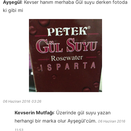
Ayşegül
:
Kevser hanım merhaba Gül suyu derken fotoda
ki gibi mi
06 Haziran 2016
03:26
Kevserin Mutfağı
:
Üzerinde gül suyu yazan
herhangi bir marka olur Ayşegül'cüm.
06 Haziran 2016
11:53