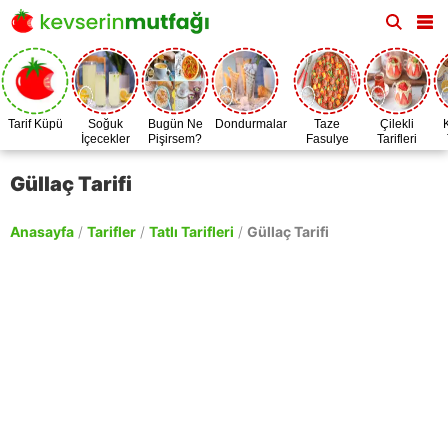
Tarif Küpü
Soğuk
Bugün Ne
Dondurmalar
Taze
Çilekli
İçecekler
Pişirsem?
Fasulye
Tarifleri
Zamanı
Güllaç Tarifi
Anasayfa
/
Tarifler
/
Tatlı Tarifleri
/
Güllaç Tarifi