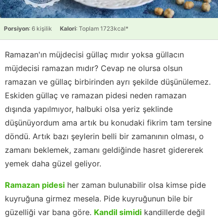
Porsiyon
: 6 kişilik
Kalori
: Toplam 1723kcal*
Ramazan'ın müjdecisi güllaç mıdır yoksa güllacın
müjdecisi ramazan mıdır? Cevap ne olursa olsun
ramazan ve güllaç birbirinden ayrı şekilde düşünülemez.
Eskiden güllaç ve ramazan pidesi neden ramazan
dışında yapılmıyor, halbuki olsa yeriz şeklinde
düşünüyordum ama artık bu konudaki fikrim tam tersine
döndü. Artık bazı şeylerin belli bir zamanının olması, o
zamanı beklemek, zamanı geldiğinde hasret gidererek
yemek daha güzel geliyor.
Ramazan pidesi
her zaman bulunabilir olsa kimse pide
kuyruğuna girmez mesela. Pide kuyruğunun bile bir
güzelliği var bana göre.
Kandil simidi
kandillerde değil