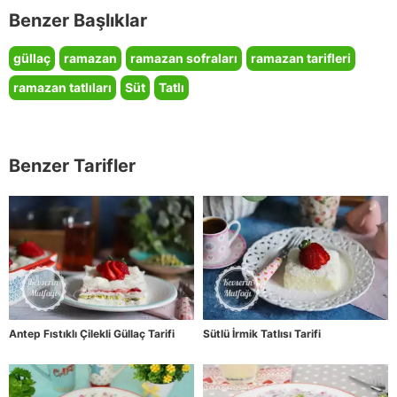
Benzer Başlıklar
güllaç
ramazan
ramazan sofraları
ramazan tarifleri
ramazan tatlıları
Süt
Tatlı
Benzer Tarifler
Antep Fıstıklı Çilekli Güllaç Tarifi
Sütlü İrmik Tatlısı Tarifi