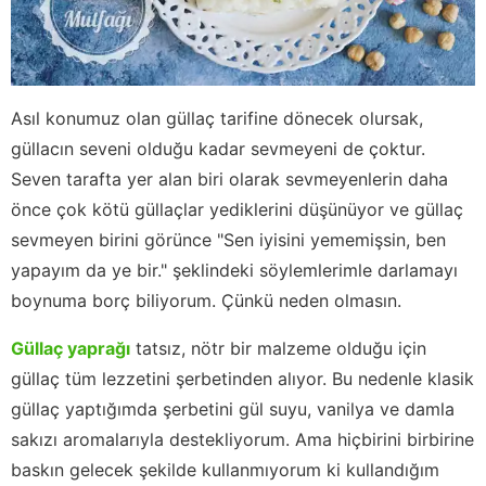
Asıl konumuz olan güllaç tarifine dönecek olursak,
güllacın seveni olduğu kadar sevmeyeni de çoktur.
Seven tarafta yer alan biri olarak sevmeyenlerin daha
önce çok kötü güllaçlar yediklerini düşünüyor ve güllaç
sevmeyen birini görünce "Sen iyisini yememişsin, ben
yapayım da ye bir." şeklindeki söylemlerimle darlamayı
boynuma borç biliyorum. Çünkü neden olmasın.
Güllaç yaprağı
tatsız, nötr bir malzeme olduğu için
güllaç tüm lezzetini şerbetinden alıyor. Bu nedenle klasik
güllaç yaptığımda şerbetini gül suyu, vanilya ve damla
sakızı aromalarıyla destekliyorum. Ama hiçbirini birbirine
baskın gelecek şekilde kullanmıyorum ki kullandığım