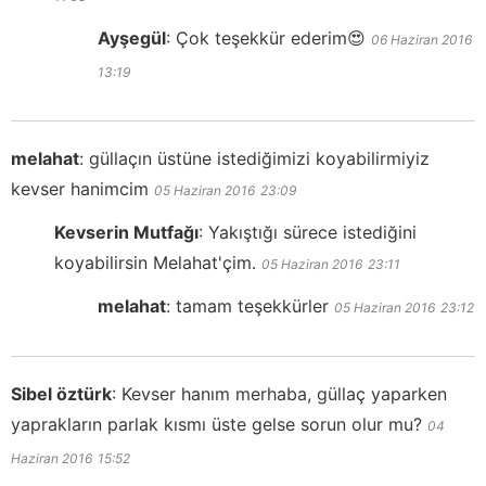
Ayşegül
:
Çok teşekkür ederim😍
06 Haziran 2016
13:19
melahat
:
güllaçın üstüne istediğimizi koyabilirmiyiz
kevser hanimcim
05 Haziran 2016
23:09
Kevserin Mutfağı
:
Yakıştığı sürece istediğini
koyabilirsin Melahat'çim.
05 Haziran 2016
23:11
melahat
:
tamam teşekkürler
05 Haziran 2016
23:12
Sibel öztürk
:
Kevser hanım merhaba, güllaç yaparken
yaprakların parlak kısmı üste gelse sorun olur mu?
04
Haziran 2016
15:52