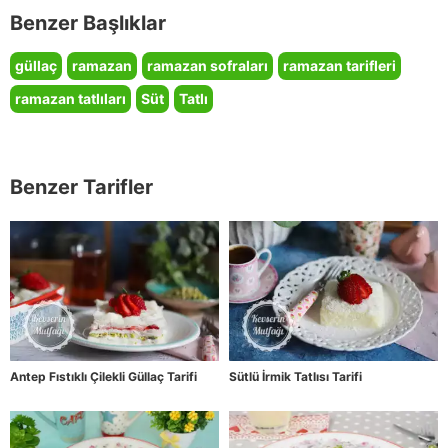
Benzer Başlıklar
güllaç
ramazan
ramazan sofraları
ramazan tarifleri
ramazan tatlıları
Süt
Tatlı
Benzer Tarifler
Antep Fıstıklı Çilekli Güllaç Tarifi
Sütlü İrmik Tatlısı Tarifi