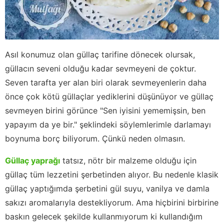
Asıl konumuz olan güllaç tarifine dönecek olursak,
güllacın seveni olduğu kadar sevmeyeni de çoktur.
Seven tarafta yer alan biri olarak sevmeyenlerin daha
önce çok kötü güllaçlar yediklerini düşünüyor ve güllaç
sevmeyen birini görünce "Sen iyisini yememişsin, ben
yapayım da ye bir." şeklindeki söylemlerimle darlamayı
boynuma borç biliyorum. Çünkü neden olmasın.
Güllaç yaprağı
tatsız, nötr bir malzeme olduğu için
güllaç tüm lezzetini şerbetinden alıyor. Bu nedenle klasik
güllaç yaptığımda şerbetini gül suyu, vanilya ve damla
sakızı aromalarıyla destekliyorum. Ama hiçbirini birbirine
baskın gelecek şekilde kullanmıyorum ki kullandığım