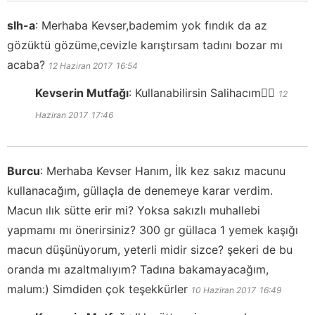
slh-a
:
Merhaba Kevser,bademim yok fındık da az
gözüktü gözüme,cevizle karıştırsam tadını bozar mı
acaba?
12 Haziran 2017
16:54
Kevserin Mutfağı
:
Kullanabilirsin Salihacım👍🏻
12
Haziran 2017
17:46
Burcu
:
Merhaba Kevser Hanım, İlk kez sakız macunu
kullanacağım, güllaçla de denemeye karar verdim.
Macun ılık sütte erir mi? Yoksa sakızlı muhallebi
yapmamı mı önerirsiniz? 300 gr güllaca 1 yemek kaşığı
macun düşünüyorum, yeterli midir sizce? şekeri de bu
oranda mı azaltmalıyım? Tadına bakamayacağım,
malum:) Simdiden çok teşekkürler
10 Haziran 2017
16:49