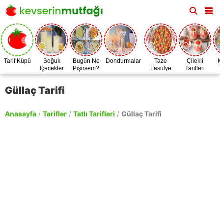
Tarif Küpü
Soğuk
Bugün Ne
Dondurmalar
Taze
Çilekli
İçecekler
Pişirsem?
Fasulye
Tarifleri
Zamanı
Güllaç Tarifi
Anasayfa
/
Tarifler
/
Tatlı Tarifleri
/
Güllaç Tarifi