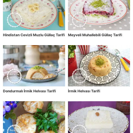
Hindistan Cevizli Muzlu Güllaç Tarifi
Meyveli Muhallebili Güllaç Tarifi
Dondurmalı İrmik Helvası Tarifi
İrmik Helvası Tarifi