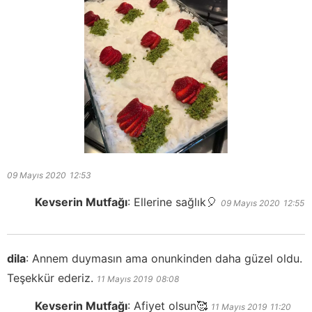
09 Mayıs 2020
12:53
Kevserin Mutfağı
:
Ellerine sağlık🎈
09 Mayıs 2020
12:55
dila
:
Annem duymasın ama onunkinden daha güzel oldu.
Teşekkür ederiz.
11 Mayıs 2019
08:08
Kevserin Mutfağı
:
Afiyet olsun🥰
11 Mayıs 2019
11:20