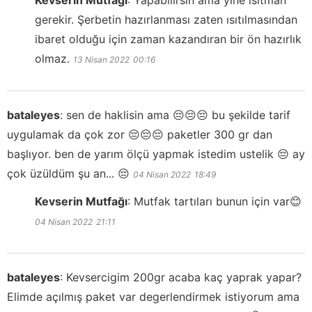
Kevserin Mutfağı
:
Yapabilirsin ama yine ısıtman
gerekir. Şerbetin hazırlanması zaten ısıtılmasından
ibaret olduğu için zaman kazandıran bir ön hazırlık
olmaz.
13 Nisan 2022
00:16
bataleyes
:
sen de haklisin ama 😔😔😔 bu şekilde tarif
uygulamak da çok zor 😔😔😔 paketler 300 gr dan
başlıyor. ben de yarım ölçü yapmak istedim ustelik 😔 ay
çok üzüldüm şu an... 😔
04 Nisan 2022
18:49
Kevserin Mutfağı
:
Mutfak tartıları bunun için var😊
04 Nisan 2022
21:11
bataleyes
:
Kevsercigim 200gr acaba kaç yaprak yapar?
Elimde açılmış paket var degerlendirmek istiyorum ama