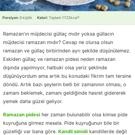
Porsiyon
: 6 kişilik
Kalori
: Toplam 1723kcal*
Ramazan'ın müjdecisi güllaç mıdır yoksa güllacın
müjdecisi ramazan mıdır? Cevap ne olursa olsun
ramazan ve güllaç birbirinden ayrı şekilde düşünülemez.
Eskiden güllaç ve ramazan pidesi neden ramazan
dışında yapılmıyor, halbuki olsa yeriz şeklinde
düşünüyordum ama artık bu konudaki fikrim tam tersine
döndü. Artık bazı şeylerin belli bir zamanının olması, o
zamanı beklemek, zamanı geldiğinde hasret gidererek
yemek daha güzel geliyor.
Ramazan pidesi
her zaman bulunabilir olsa kimse pide
kuyruğuna girmez mesela. Pide kuyruğunun bile bir
güzelliği var bana göre.
Kandil simidi
kandillerde değil