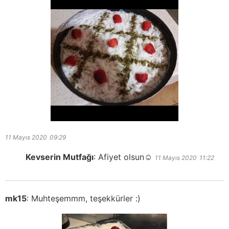
11 Mayıs 2020
09:29
Kevserin Mutfağı
:
Afiyet olsun☺️
11 Mayıs 2020
11:22
mk15
:
Muhteşemmm, teşekkürler :)