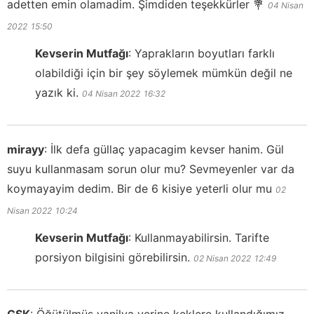
adetten emin olamadim. Şimdiden teşekkürler 💐
04 Nisan
2022
15:50
Kevserin Mutfağı
:
Yaprakların boyutları farklı
olabildiği için bir şey söylemek mümkün değil ne
yazık ki.
04 Nisan 2022
16:32
mirayy
:
İlk defa güllaç yapacagim kevser hanim. Gül
suyu kullanmasam sorun olur mu? Sevmeyenler var da
koymayayim dedim. Bir de 6 kisiye yeterli olur mu
02
Nisan 2022
10:24
Kevserin Mutfağı
:
Kullanmayabilirsin. Tarifte
porsiyon bilgisini görebilirsin.
02 Nisan 2022
12:49