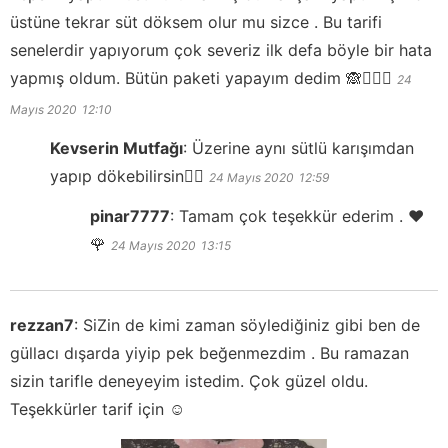
üstüne tekrar süt döksem olur mu sizce . Bu tarifi
senelerdir yapıyorum çok severiz ilk defa böyle bir hata
yapmış oldum. Bütün paketi yapayım dedim 🙈🤦🏻‍♀️
24
Mayıs 2020
12:10
Kevserin Mutfağı
:
Üzerine aynı sütlü karışımdan
yapıp dökebilirsin👍🏻
24 Mayıs 2020
12:59
pinar7777
:
Tamam çok teşekkür ederim . ❤️
🌹
24 Mayıs 2020
13:15
rezzan7
:
SiZin de kimi zaman söylediğiniz gibi ben de
güllacı dışarda yiyip pek beğenmezdim . Bu ramazan
sizin tarifle deneyeyim istedim. Çok güzel oldu.
Teşekkürler tarif için ☺️