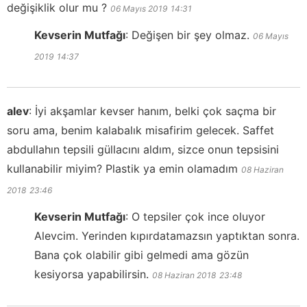
değişiklik olur mu ?
06 Mayıs 2019
14:31
Kevserin Mutfağı
:
Değişen bir şey olmaz.
06 Mayıs
2019
14:37
alev
:
İyi akşamlar kevser hanım, belki çok saçma bir
soru ama, benim kalabalık misafirim gelecek. Saffet
abdullahın tepsili güllacını aldım, sizce onun tepsisini
kullanabilir miyim? Plastik ya emin olamadım
08 Haziran
2018
23:46
Kevserin Mutfağı
:
O tepsiler çok ince oluyor
Alevcim. Yerinden kıpırdatamazsın yaptıktan sonra.
Bana çok olabilir gibi gelmedi ama gözün
kesiyorsa yapabilirsin.
08 Haziran 2018
23:48