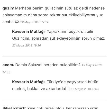
guzin
:
Merhaba benim gullacimin sutu az geldi nedense
anlayamadim daha sonra tekrar sut ekliyebiliyormuyuz
acaba 😊
22 Mayıs 2018
17:14
Kevserin Mutfağı
:
Yaprakların büyük olabilir
Güzincim, sonradan süt ekleyebilirsin sorun olmaz.
22 Mayıs 2018
19:36
ecem
:
Damla Sakızını nereden bulabilirim?
15 Mayıs 2018
14:44
Kevserin Mutfağı
:
Türkiye'de yaşıyorsan bütün
market, bakkal ve aktarlarda👍🏻
15 Mayıs 2018
16:13
Sibel öztürk
:
Yine çok güzel oldu, her ramazan sizin