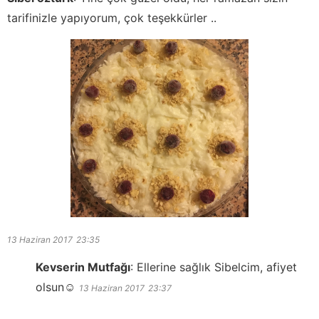
tarifinizle yapıyorum, çok teşekkürler ..
13 Haziran 2017
23:35
Kevserin Mutfağı
:
Ellerine sağlık Sibelcim, afiyet
olsun☺️
13 Haziran 2017
23:37