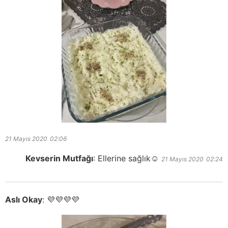
21 Mayıs 2020
02:06
Kevserin Mutfağı
:
Ellerine sağlık☺️
21 Mayıs 2020
02:24
Aslı Okay
:
💜💜💜💜