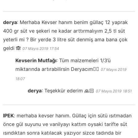
derya
:
Merhaba Kevser hanım benim güllaç 12 yaprak
400 gr süt ve şekeri ne kadar arttırmalıyım 2,5 tl süt
yeterli mi ? Bir yerde 3 litre süt denmiş ama bana çok
geldi 🙈
07 Mayıs 2019
17:54
Kevserin Mutfağı
:
Tüm malzemeleri 1/3’ü
miktarında artırabilirsin Deryacım👍🏻
07 Mayıs 2019
18:07
derya
:
Teşekkür ederim 🙏🏻
07 Mayıs 2019
18:51
IPEK
:
merhaba kevser hanım. Güllaç için sütü ısıtmadan
önce gül suyunu ve vanilyayı kattım oysaki tarifte süt
ısındıktan sonra katılacak yazıyor sizce tadında bir