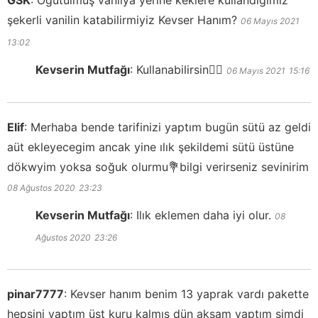
GSK
:
Öğütülmüş vanilya yerine keklere kullandığımız
şekerli vanilin katabilirmiyiz Kevser Hanım?
06 Mayıs 2021
13:02
Kevserin Mutfağı
:
Kullanabilirsin👍🏻
06 Mayıs 2021
15:16
Elif
:
Merhaba bende tarifinizi yaptım bugün sütü az geldi
aüt ekleyecegim ancak yine ılık şekildemi sütü üstüne
dökwyim yoksa soğuk olurmu💐bilgi verirseniz sevinirim
08 Ağustos 2020
23:23
Kevserin Mutfağı
:
Ilık eklemen daha iyi olur.
08
Ağustos 2020
23:26
pinar7777
:
Kevser hanım benim 13 yaprak vardı pakette
hepsini yaptım üst kuru kalmış dün akşam yaptım şimdi