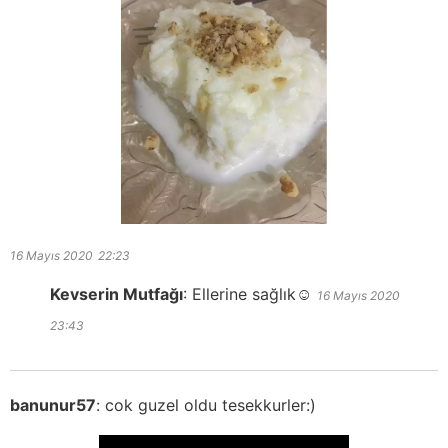
16 Mayıs 2020
22:23
Kevserin Mutfağı
:
Ellerine sağlık☺️
16 Mayıs 2020
23:43
banunur57
:
cok guzel oldu tesekkurler:)