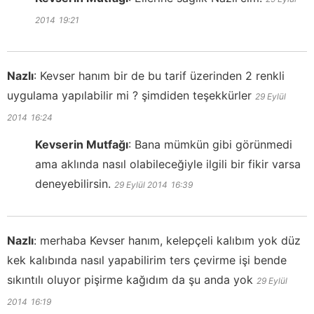
2014
19:21
Nazlı
:
Kevser hanım bir de bu tarif üzerinden 2 renkli
uygulama yapılabilir mi ? şimdiden teşekkürler
29 Eylül
2014
16:24
Kevserin Mutfağı
:
Bana mümkün gibi görünmedi
ama aklında nasıl olabileceğiyle ilgili bir fikir varsa
deneyebilirsin.
29 Eylül 2014
16:39
Nazlı
:
merhaba Kevser hanım, kelepçeli kalıbım yok düz
kek kalıbında nasıl yapabilirim ters çevirme işi bende
sıkıntılı oluyor pişirme kağıdım da şu anda yok
29 Eylül
2014
16:19