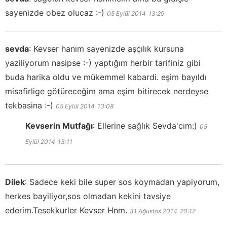
sayenizde obez olucaz :-)
05 Eylül 2014
13:29
sevda
:
Kevser hanım sayenizde aşçılık kursuna
yaziliyorum nasipse :-) yaptığım herbir tarifiniz gibi
buda harika oldu ve mükemmel kabardi. eşim bayıldı
misafirlige götüreceğim ama eşim bitirecek nerdeyse
tekbasina :-)
05 Eylül 2014
13:08
Kevserin Mutfağı
:
Ellerine sağlık Sevda'cım:)
05
Eylül 2014
13:11
Dilek
:
Sadece keki bile super sos koymadan yapiyorum,
herkes bayiliyor,sos olmadan kekini tavsiye
ederim.Tesekkurler Kevser Hnm.
31 Ağustos 2014
20:12