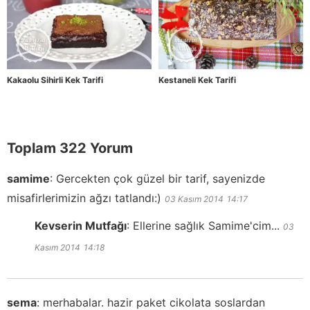
Kakaolu Sihirli Kek Tarifi
Kestaneli Kek Tarifi
Toplam 322 Yorum
samime
:
Gercekten çok güzel bir tarif, sayenizde
misafirlerimizin ağzı tatlandı:)
03 Kasım 2014
14:17
Kevserin Mutfağı
:
Ellerine sağlık Samime'cim...
03
Kasım 2014
14:18
sema
:
merhabalar. hazir paket cikolata soslardan