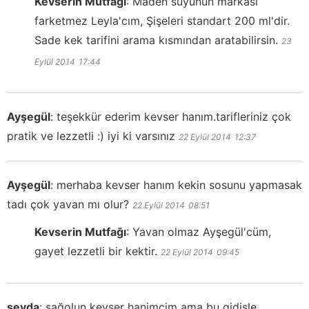
Kevserin Mutfağı
:
Maden suyunun markası
farketmez Leyla'cım, Şişeleri standart 200 ml'dir.
Sade kek tarifini arama kısmından aratabilirsin.
23
Eylül 2014
17:44
Ayşegül
:
teşekkür ederim kevser hanım.tarifleriniz çok
pratik ve lezzetli :) iyi ki varsınız
22 Eylül 2014
12:37
Ayşegül
:
merhaba kevser hanım kekin sosunu yapmasak
tadı çok yavan mı olur?
22 Eylül 2014
08:51
Kevserin Mutfağı
:
Yavan olmaz Ayşegül'cüm,
gayet lezzetli bir kektir.
22 Eylül 2014
09:45
sevda
:
sağolun kevser hanimcim ama bu gidişle