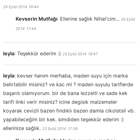
24 Eylül 2014
16:44
Kevserin Mutfağı
:
Ellerine sağlık Nihal'cim...
24 Eylül
2014
17:44
leyla
:
Teşekkür ederim :)
23 Eylül 2014
19:47
leyla
:
kevser hanım merhaba, maden suyu için marka
belirtebilir misiniz? ve kac ml ? maden suyulu tariflerde
başarılı olamıyorum. bir de bana lezzetli ve sade kek
tarifi linki verir misiniz? icine degisik malzemeler
koyarak cevizli bazen fındıklı bazen damla cikolstsli vb.
yapabileceğim bir kek. simdiden teşekkür ederim :)
ellerinize sağlık.
23 Eylül 2014
17:38