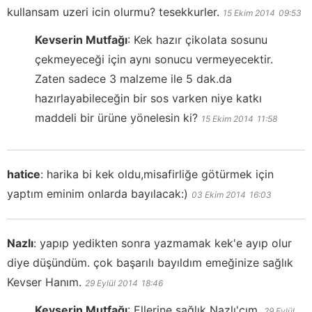
kullansam uzeri icin olurmu? tesekkurler.
15 Ekim 2014
09:53
Kevserin Mutfağı
:
Kek hazır çikolata sosunu
çekmeyeceği için aynı sonucu vermeyecektir.
Zaten sadece 3 malzeme ile 5 dak.da
hazırlayabileceğin bir sos varken niye katkı
maddeli bir ürüne yönelesin ki?
15 Ekim 2014
11:58
hatice
:
harika bi kek oldu,misafirliğe götürmek için
yaptım eminim onlarda bayılacak:)
03 Ekim 2014
16:03
Nazlı
:
yapıp yedikten sonra yazmamak kek'e ayıp olur
diye düşündüm. çok başarılı bayıldım emeğinize sağlık
Kevser Hanım.
29 Eylül 2014
18:46
Kevserin Mutfağı
:
Ellerine sağlık Nazlı'cım.
29 Eylül