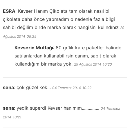
ESRA
:
Kevser Hanım Çikolata tam olarak nasıl bi
çikolata daha önce yapmadım o nedenle fazla bilgi
sahibi değilim birde marka olarak hangisini kullndınız
29
Ağustos 2014
09:35
Kevserin Mutfağı
:
80 gr'lık kare paketler halinde
satılanlardan kullanabilirsin canım, sabit olarak
kullandığım bir marka yok.
29 Ağustos 2014
10:20
sena
:
çok güzel kek...
04 Temmuz 2014
10:22
sena
:
yedik süperdi Kevser hanımım...............
04 Temmuz
2014
10:21