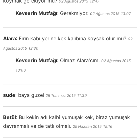
koymak gerekiyor mu?
02 Ağustos 2015
12:47
Kevserin Mutfağı
:
Gerekmiyor.
02 Ağustos 2015
13:07
Alara
:
Fırın kabı yerine kek kalıbına koysak olur mu?
02
Ağustos 2015
12:30
Kevserin Mutfağı
:
Olmaz Alara'cım.
02 Ağustos 2015
13:06
sude
:
baya guzel
26 Temmuz 2015
11:39
Betül
:
Bu kekin adı kalbi yumuşak kek, biraz yumuşak
davranmalı ve de tatlı olmalı.
29 Haziran 2015
15:16