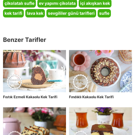
çikolatalı sufle
ev yapımı çikolata
içi akışkan kek
kek tarifi
lava kek
sevgililer günü tarifleri
sufle
Benzer Tarifler
Fıstık Ezmeli Kakaolu Kek Tarifi
Fındıklı Kakaolu Kek Tarifi