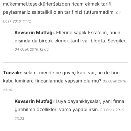
mükemmel.teşekkürler:)sizden ricam ekmek tarifi
paylasmaniz.salatalikli olan tarifinizi tutturamadim.
04
Ocak 2016
11:42
Kevserin Mutfağı
:
Ellerine sağlık Esra'cım, onun
dışında da birçok ekmek tarifi var blogta. Sevgiler..
04 Ocak 2016
12:05
Tünzale
:
selam. mende ne güveç kabı var, ne de fırın
kabı. luminarc fincanlarında yapsam olurmu?
03 Ocak 2016
23:10
Kevserin Mutfağı
:
Isıya dayanıklıysalar, yani fırına
girebilme özellikleri varsa yapabilirsin.
03 Ocak 2016
23:23