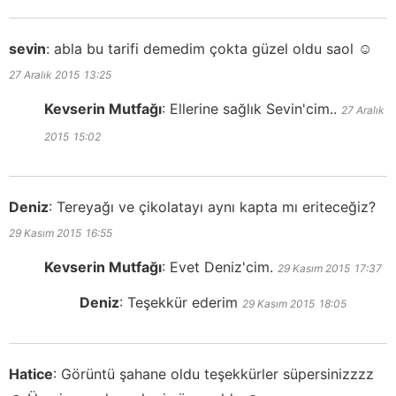
sevin
:
abla bu tarifi demedim çokta güzel oldu saol ☺
27 Aralık 2015
13:25
Kevserin Mutfağı
:
Ellerine sağlık Sevin'cim..
27 Aralık
2015
15:02
Deniz
:
Tereyağı ve çikolatayı aynı kapta mı eriteceğiz?
29 Kasım 2015
16:55
Kevserin Mutfağı
:
Evet Deniz'cim.
29 Kasım 2015
17:37
Deniz
:
Teşekkür ederim
29 Kasım 2015
18:05
Hatice
:
Görüntü şahane oldu teşekkürler süpersinizzzz