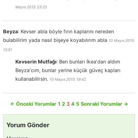
Mayıs 2015
23:23
Beyza
:
Kevser abla böyle fırın kaplarını nereden
bulabilirim yada nasıl bişeye koyabılırım abla
10 Mayıs 2015
15:51
Kevserin Mutfağı
:
Ben bunları İkea'dan aldım
Beyza'cım, bunlar yerine küçük güveç kapları
kullanabilirsin.
10 Mayıs 2015
19:42
←
Önceki Yorumlar
1
2
3
4
5
Sonraki Yorumlar
→
Yorum Gönder