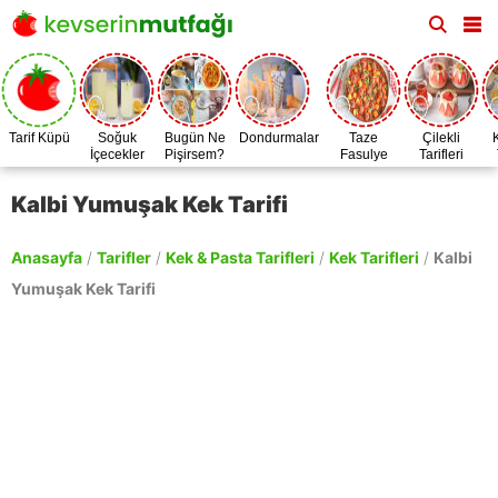
Tarif Küpü
Soğuk
Bugün Ne
Dondurmalar
Taze
Çilekli
İçecekler
Pişirsem?
Fasulye
Tarifleri
Zamanı
Kalbi Yumuşak Kek Tarifi
Anasayfa
/
Tarifler
/
Kek & Pasta Tarifleri
/
Kek Tarifleri
/
Kalbi
Yumuşak Kek Tarifi