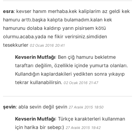
esra
:
kevser hanım merhaba.kek kaliplarim az geldi kek
hamuru arttı.başka kalıpta bulamadım.kalan kek
hamurunu dolaba kaldırıp yarın pisirsem kötü
olurmu.acaba.yada ne fikir verirsiniz.simdiden
tesekkurler
02 Ocak 2016
20:41
Kevserin Mutfağı
:
Ben çiğ hamuru bekletme
taraftarı değilim, özellikle içinde yumurta olanları.
Kullandığın kaplardakileri yedikten sonra yıkayıp
tekrar kullanabilirsin.
02 Ocak 2016
21:47
şevin
:
abla sevin değil şevin
27 Aralık 2015
18:50
Kevserin Mutfağı
:
Türkçe karakterleri kullanman
için harika bir sebep:)
27 Aralık 2015
19:42