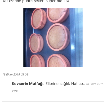
☺️ Üzerine pudra şekeri süper oldu ☺️
18 Ekim 2015
21:08
Kevserin Mutfağı
:
Ellerine sağlık Hatice..
18 Ekim 2015
21:11