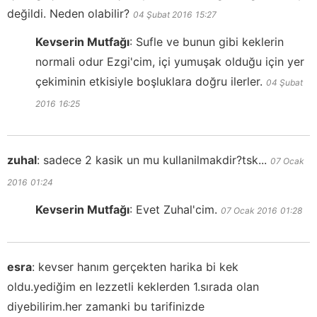
değildi. Neden olabilir?
04 Şubat 2016
15:27
Kevserin Mutfağı
:
Sufle ve bunun gibi keklerin
normali odur Ezgi'cim, içi yumuşak olduğu için yer
çekiminin etkisiyle boşluklara doğru ilerler.
04 Şubat
2016
16:25
zuhal
:
sadece 2 kasik un mu kullanilmakdir?tsk...
07 Ocak
2016
01:24
Kevserin Mutfağı
:
Evet Zuhal'cim.
07 Ocak 2016
01:28
esra
:
kevser hanım gerçekten harika bi kek
oldu.yediğim en lezzetli keklerden 1.sırada olan
diyebilirim.her zamanki bu tarifinizde