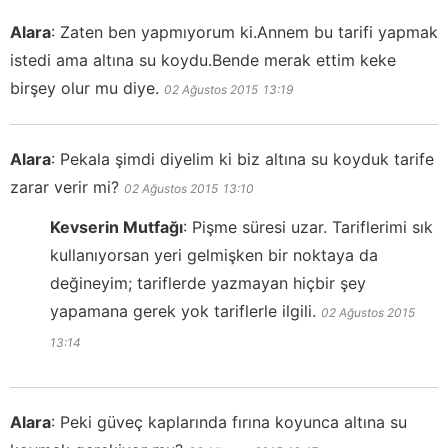
Alara
:
Zaten ben yapmıyorum ki.Annem bu tarifi yapmak
istedi ama altına su koydu.Bende merak ettim keke
birşey olur mu diye.
02 Ağustos 2015
13:19
Alara
:
Pekala şimdi diyelim ki biz altına su koyduk tarife
zarar verir mi?
02 Ağustos 2015
13:10
Kevserin Mutfağı
:
Pişme süresi uzar. Tariflerimi sık
kullanıyorsan yeri gelmişken bir noktaya da
değineyim; tariflerde yazmayan hiçbir şey
yapamana gerek yok tariflerle ilgili.
02 Ağustos 2015
13:14
Alara
:
Peki güveç kaplarında fırına koyunca altına su