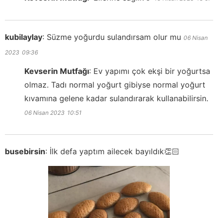
kubilaylay
:
Süzme yoğurdu sulandırsam olur mu
06 Nisan
2023
09:36
Kevserin Mutfağı
:
Ev yapımı çok ekşi bir yoğurtsa
olmaz. Tadı normal yoğurt gibiyse normal yoğurt
kıvamına gelene kadar sulandırarak kullanabilirsin.
06 Nisan 2023
10:51
busebirsin
:
İlk defa yaptım ailecek bayıldık👏🏻