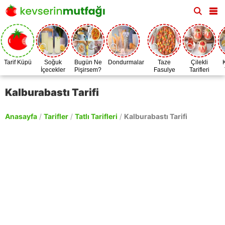
Tarif Küpü
Soğuk
Bugün Ne
Dondurmalar
Taze
Çilekli
İçecekler
Pişirsem?
Fasulye
Tarifleri
Zamanı
Kalburabastı Tarifi
Anasayfa
/
Tarifler
/
Tatlı Tarifleri
/
Kalburabastı Tarifi