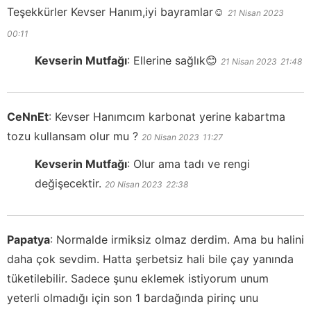
Teşekkürler Kevser Hanım,iyi bayramlar☺️
21 Nisan 2023
00:11
Kevserin Mutfağı
:
Ellerine sağlık😊
21 Nisan 2023
21:48
CeNnEt
:
Kevser Hanımcım karbonat yerine kabartma
tozu kullansam olur mu ?
20 Nisan 2023
11:27
Kevserin Mutfağı
:
Olur ama tadı ve rengi
değişecektir.
20 Nisan 2023
22:38
Papatya
:
Normalde irmiksiz olmaz derdim. Ama bu halini
daha çok sevdim. Hatta şerbetsiz hali bile çay yanında
tüketilebilir. Sadece şunu eklemek istiyorum unum
yeterli olmadığı için son 1 bardağında pirinç unu