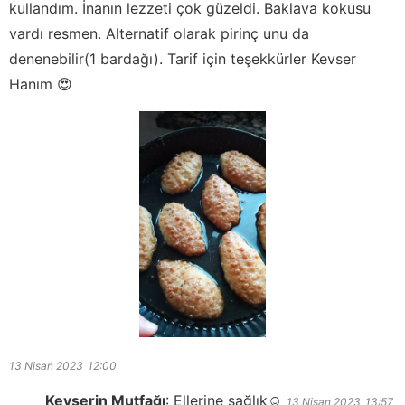
kullandım. İnanın lezzeti çok güzeldi. Baklava kokusu
vardı resmen. Alternatif olarak pirinç unu da
denenebilir(1 bardağı). Tarif için teşekkürler Kevser
Hanım 😍
13 Nisan 2023
12:00
Kevserin Mutfağı
:
Ellerine sağlık☺️
13 Nisan 2023
13:57