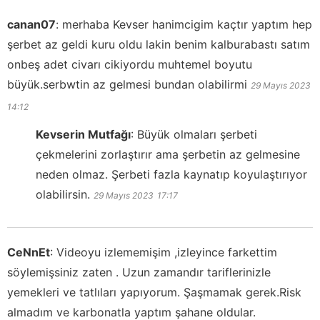
canan07
:
merhaba Kevser hanimcigim kaçtır yaptım hep
şerbet az geldi kuru oldu lakin benim kalburabastı satım
onbeş adet civarı cikiyordu muhtemel boyutu
büyük.serbwtin az gelmesi bundan olabilirmi
29 Mayıs 2023
14:12
Kevserin Mutfağı
:
Büyük olmaları şerbeti
çekmelerini zorlaştırır ama şerbetin az gelmesine
neden olmaz. Şerbeti fazla kaynatıp koyulaştırıyor
olabilirsin.
29 Mayıs 2023
17:17
CeNnEt
:
Videoyu izlememişim ,izleyince farkettim
söylemişsiniz zaten . Uzun zamandır tariflerinizle
yemekleri ve tatlıları yapıyorum. Şaşmamak gerek.Risk
almadım ve karbonatla yaptım şahane oldular.