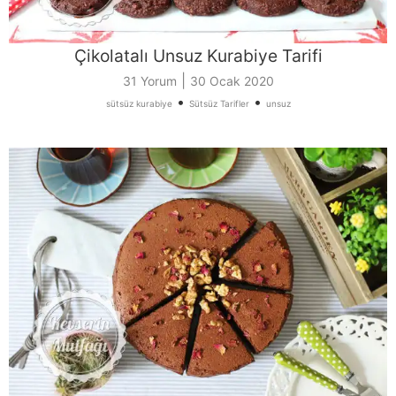
Çikolatalı Unsuz Kurabiye Tarifi
|
31 Yorum
30 Ocak 2020
•
•
sütsüz kurabiye
Sütsüz Tarifler
unsuz