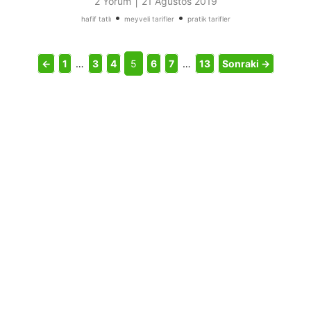
|
2 Yorum
21 Ağustos 2019
•
•
hafif tatlı
meyveli tarifler
pratik tarifler
←
1
…
3
4
5
6
7
…
13
Sonraki →