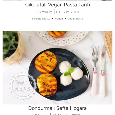
Çikolatalı Vegan Pasta Tarifi
|
36 Yorum
01 Ekim 2019
•
•
çikolatalı pasta
vegan
vegan pasta
Dondurmalı Şeftali Izgara