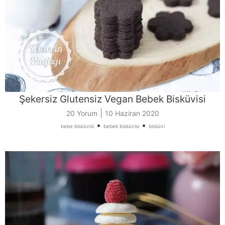
Şekersiz Glutensiz Vegan Bebek Bisküvisi
|
20 Yorum
10 Haziran 2020
•
•
bebe bisküvisi
bebek bisküvisi
bisküvi