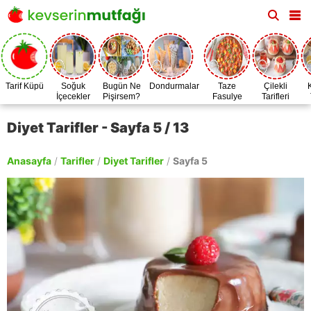
Tarif Küpü
Soğuk
Bugün Ne
Dondurmalar
Taze
Çilekli
İçecekler
Pişirsem?
Fasulye
Tarifleri
Zamanı
Diyet Tarifler - Sayfa 5 / 13
Anasayfa
/
Tarifler
/
Diyet Tarifler
/
Sayfa 5