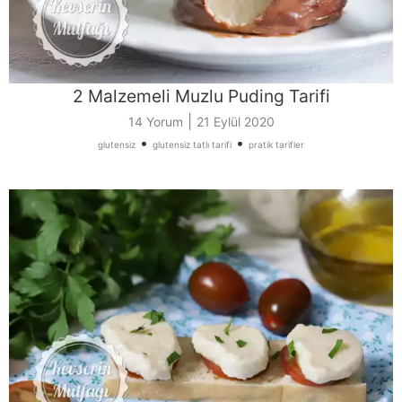
2 Malzemeli Muzlu Puding Tarifi
|
14 Yorum
21 Eylül 2020
•
•
glutensiz
glutensiz tatlı tarifi
pratik tarifler