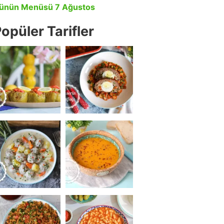
ünün Menüsü 7 Ağustos
opüler Tarifler