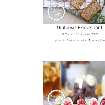
Glutensiz Ekmek Tarifi
|
6 Yorum
10 Ekim 2022
•
•
glutensiz
glutensiz tarifler
karabuğda