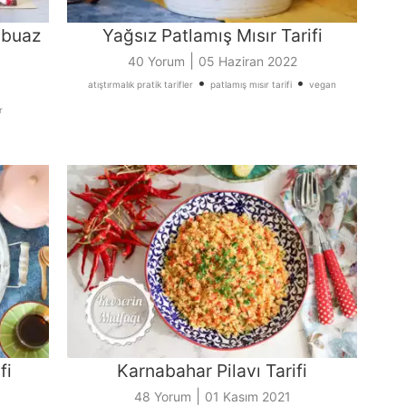
mbuaz
Yağsız Patlamış Mısır Tarifi
|
40 Yorum
05 Haziran 2022
•
•
atıştırmalık pratik tarifler
patlamış mısır tarifi
vegan
r
fi
Karnabahar Pilavı Tarifi
|
48 Yorum
01 Kasım 2021