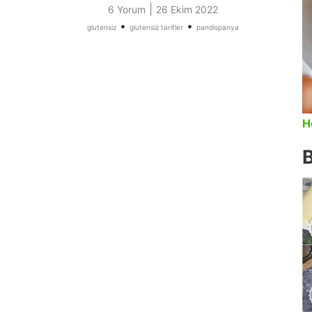
|
6 Yorum
26 Ekim 2022
•
•
glutensiz
glutensiz tarifler
pandispanya
H