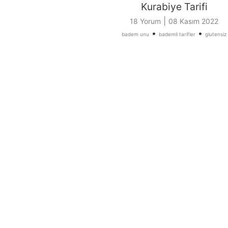
Kurabiye Tarifi
|
18 Yorum
08 Kasım 2022
•
•
badem unu
bademli tarifler
glutensiz