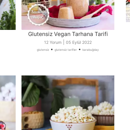
Glutensiz Vegan Tarhana Tarifi
|
12 Yorum
05 Eylül 2022
•
•
y
glutensiz
glutensiz tarifler
karabuğday