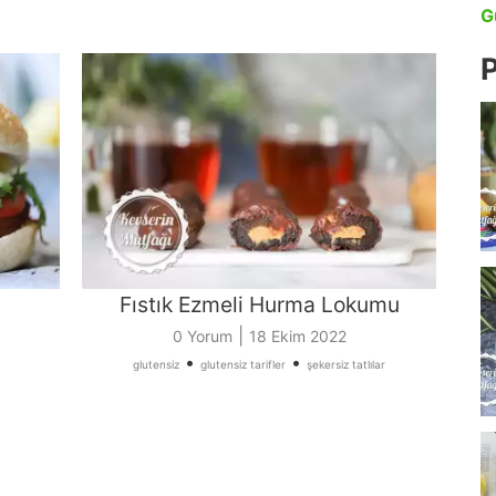
G
P
Fıstık Ezmeli Hurma Lokumu
|
0 Yorum
18 Ekim 2022
•
•
glutensiz
glutensiz tarifler
şekersiz tatlılar