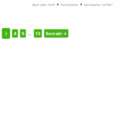
•
•
diyet pilav tarifi
Karnabahar
karnabahar tarifleri
3
4
5
…
13
Sonraki →