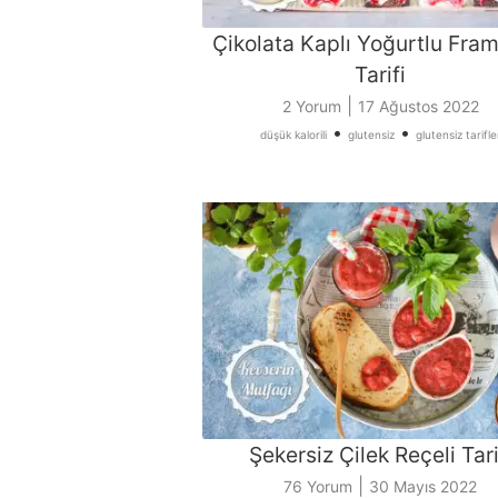
Çikolata Kaplı Yoğurtlu Fra
Tarifi
|
2 Yorum
17 Ağustos 2022
•
•
düşük kalorili
glutensiz
glutensiz tarifle
Şekersiz Çilek Reçeli Tari
|
76 Yorum
30 Mayıs 2022