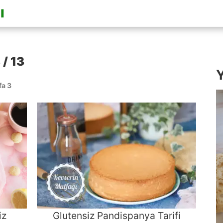
 / 13
Y
fa 3
iz
Glutensiz Pandispanya Tarifi