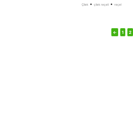
•
•
Çilek
çilek reçeli
reçel
←
1
2