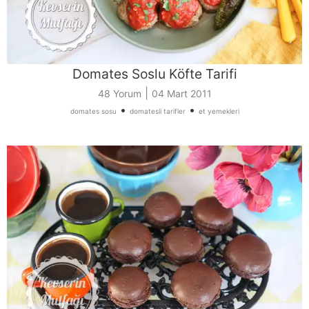
Domates Soslu Köfte Tarifi
|
48 Yorum
04 Mart 2011
•
•
domates sosu
domatesli tarifler
et yemekleri