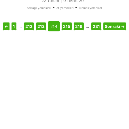
|
22 Yorum
01 Mart 2011
•
•
baklagil yemekleri
et yemekleri
kremalı yemekler
←
1
…
212
213
214
215
216
…
231
Sonraki →