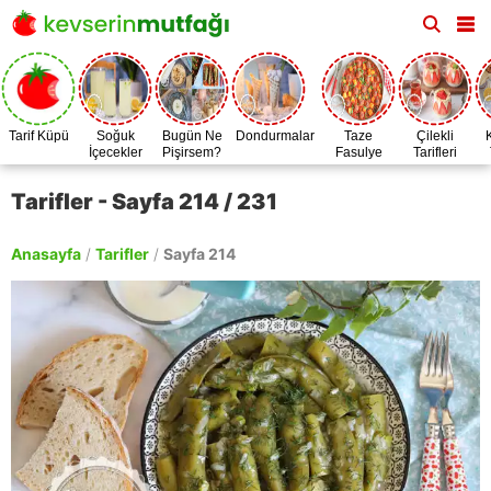
Tarif Küpü
Soğuk
Bugün Ne
Dondurmalar
Taze
Çilekli
İçecekler
Pişirsem?
Fasulye
Tarifleri
Zamanı
Tarifler - Sayfa 214 / 231
Anasayfa
/
Tarifler
/
Sayfa 214