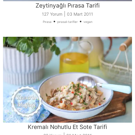
Zeytinyağlı Pırasa Tarifi
|
127 Yorum
03 Mart 2011
•
•
Pırasa
pırasalı tarifler
vegan
Kremalı Nohutlu Et Sote Tarifi