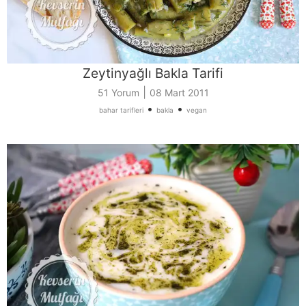
Zeytinyağlı Bakla Tarifi
|
51 Yorum
08 Mart 2011
•
•
bahar tarifleri
bakla
vegan