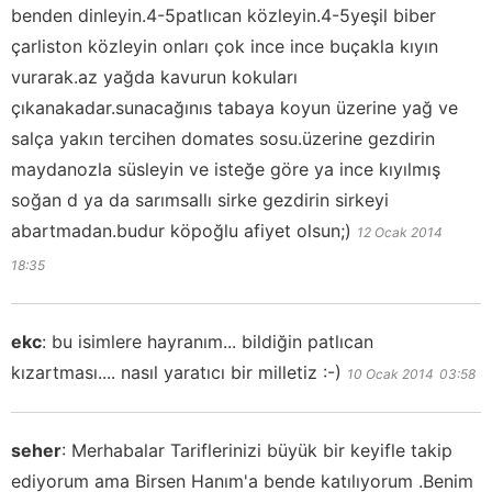
benden dinleyin.4-5patlıcan közleyin.4-5yeşil biber
çarliston közleyin onları çok ince ince buçakla kıyın
vurarak.az yağda kavurun kokuları
çıkanakadar.sunacağınıs tabaya koyun üzerine yağ ve
salça yakın tercihen domates sosu.üzerine gezdirin
maydanozla süsleyin ve isteğe göre ya ince kıyılmış
soğan d ya da sarımsallı sirke gezdirin sirkeyi
abartmadan.budur köpoğlu afiyet olsun;)
12 Ocak 2014
18:35
ekc
:
bu isimlere hayranım... bildiğin patlıcan
kızartması.... nasıl yaratıcı bir milletiz :-)
10 Ocak 2014
03:58
seher
:
Merhabalar Tariflerinizi büyük bir keyifle takip
ediyorum ama Birsen Hanım'a bende katılıyorum .Benim