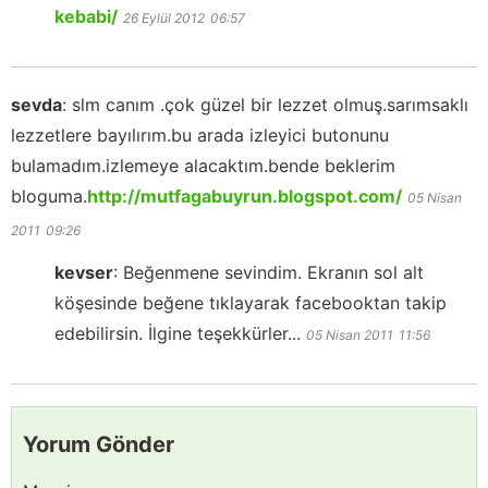
kebabi/
26 Eylül 2012
06:57
sevda
:
slm canım .çok güzel bir lezzet olmuş.sarımsaklı
lezzetlere bayılırım.bu arada izleyici butonunu
bulamadım.izlemeye alacaktım.bende beklerim
bloguma.
http://mutfagabuyrun.blogspot.com/
05 Nisan
2011
09:26
kevser
:
Beğenmene sevindim. Ekranın sol alt
köşesinde beğene tıklayarak facebooktan takip
edebilirsin. İlgine teşekkürler...
05 Nisan 2011
11:56
Yorum Gönder