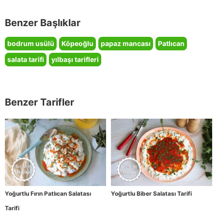
Benzer Başlıklar
bodrum usülü
Köpeoğlu
papaz mancası
Patlıcan
salata tarifi
yılbaşı tarifleri
Benzer Tarifler
Yoğurtlu Fırın Patlıcan Salatası
Yoğurtlu Biber Salatası Tarifi
Tarifi