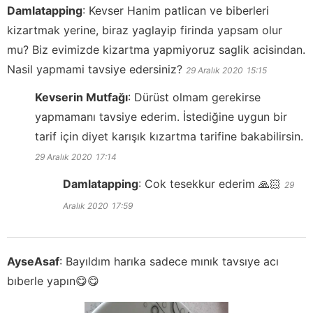
Damlatapping
:
Kevser Hanim patlican ve biberleri
kizartmak yerine, biraz yaglayip firinda yapsam olur
mu? Biz evimizde kizartma yapmiyoruz saglik acisindan.
Nasil yapmami tavsiye edersiniz?
29 Aralık 2020
15:15
Kevserin Mutfağı
:
Dürüst olmam gerekirse
yapmamanı tavsiye ederim. İstediğine uygun bir
tarif için diyet karışık kızartma tarifine bakabilirsin.
29 Aralık 2020
17:14
Damlatapping
:
Cok tesekkur ederim 🙏🏻
29
Aralık 2020
17:59
AyseAsaf
:
Bayıldım harıka sadece mınık tavsıye acı
bıberle yapın😋😋