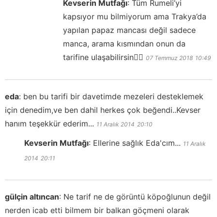
Kevserin Mutfağı
:
Tüm Rumeli’yi
kapsıyor mu bilmiyorum ama Trakya’da
yapılan papaz mancası değil sadece
manca, arama kısmından onun da
tarifine ulaşabilirsin👍🏻
07 Temmuz 2018
10:49
eda
:
ben bu tarifi bir davetimde mezeleri desteklemek
için denedim,ve ben dahil herkes çok beğendi..Kevser
hanım teşekkür ederim...
11 Aralık 2014
20:10
Kevserin Mutfağı
:
Ellerine sağlık Eda'cım...
11 Aralık
2014
20:11
gülçin altıncan
:
Ne tarif ne de görüntü köpoğlunun değil
nerden icab etti bilmem bir balkan göçmeni olarak