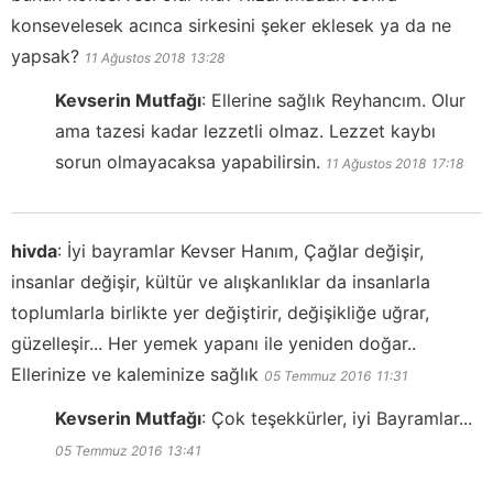
konsevelesek acınca sirkesini şeker eklesek ya da ne
yapsak?
11 Ağustos 2018
13:28
Kevserin Mutfağı
:
Ellerine sağlık Reyhancım. Olur
ama tazesi kadar lezzetli olmaz. Lezzet kaybı
sorun olmayacaksa yapabilirsin.
11 Ağustos 2018
17:18
hivda
:
İyi bayramlar Kevser Hanım, Çağlar değişir,
insanlar değişir, kültür ve alışkanlıklar da insanlarla
toplumlarla birlikte yer değiştirir, değişikliğe uğrar,
güzelleşir... Her yemek yapanı ile yeniden doğar..
Ellerinize ve kaleminize sağlık
05 Temmuz 2016
11:31
Kevserin Mutfağı
:
Çok teşekkürler, iyi Bayramlar...
05 Temmuz 2016
13:41