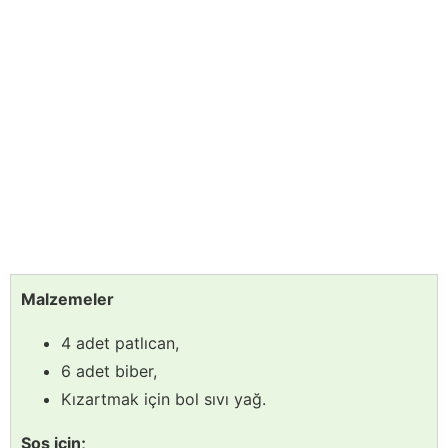
Malzemeler
4 adet patlıcan,
6 adet biber,
Kızartmak için bol sıvı yağ.
Sos için;