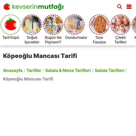
Tarif Küpü
Soğuk
Bugün Ne
Dondurmalar
Taze
Çilekli
İçecekler
Pişirsem?
Fasulye
Tarifleri
Zamanı
Köpeoğlu Mancası Tarifi
Anasayfa
/
Tarifler
/
Salata & Meze Tarifleri
/
Salata Tarifleri
/
Köpeoğlu Mancası Tarifi