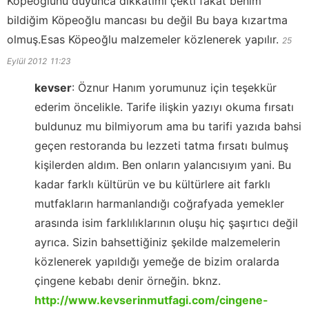
Köpeoğlunu duyunca dikkatimi çekti fakat benim
bildiğim Köpeoğlu mancası bu değil Bu baya kızartma
olmuş.Esas Köpeoğlu malzemeler közlenerek yapılır.
25
Eylül 2012
11:23
kevser
:
Öznur Hanım yorumunuz için teşekkür
ederim öncelikle. Tarife ilişkin yazıyı okuma fırsatı
buldunuz mu bilmiyorum ama bu tarifi yazıda bahsi
geçen restoranda bu lezzeti tatma fırsatı bulmuş
kişilerden aldım. Ben onların yalancısıyım yani. Bu
kadar farklı kültürün ve bu kültürlere ait farklı
mutfakların harmanlandığı coğrafyada yemekler
arasında isim farklılıklarının oluşu hiç şaşırtıcı değil
ayrıca. Sizin bahsettiğiniz şekilde malzemelerin
közlenerek yapıldığı yemeğe de bizim oralarda
çingene kebabı denir örneğin. bknz.
http://www.kevserinmutfagi.com/cingene-