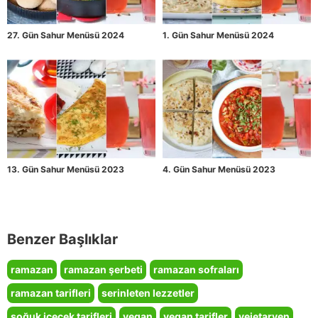
27. Gün Sahur Menüsü 2024
1. Gün Sahur Menüsü 2024
13. Gün Sahur Menüsü 2023
4. Gün Sahur Menüsü 2023
Benzer Başlıklar
ramazan
ramazan şerbeti
ramazan sofraları
ramazan tarifleri
serinleten lezzetler
soğuk içecek tarifleri
vegan
vegan tarifler
vejetaryen