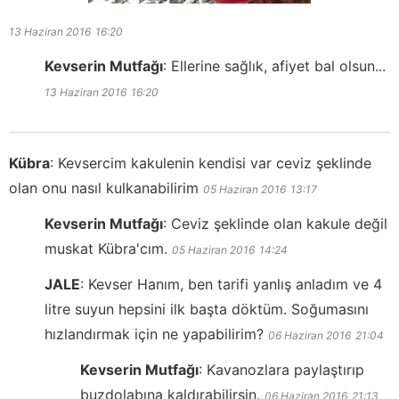
13 Haziran 2016
16:20
Kevserin Mutfağı
:
Ellerine sağlık, afiyet bal olsun...
13 Haziran 2016
16:20
Kübra
:
Kevsercim kakulenin kendisi var ceviz şeklinde
olan onu nasıl kulkanabilirim
05 Haziran 2016
13:17
Kevserin Mutfağı
:
Ceviz şeklinde olan kakule değil
muskat Kübra'cım.
05 Haziran 2016
14:24
JALE
:
Kevser Hanım, ben tarifi yanlış anladım ve 4
litre suyun hepsini ilk başta döktüm. Soğumasını
hızlandırmak için ne yapabilirim?
06 Haziran 2016
21:04
Kevserin Mutfağı
:
Kavanozlara paylaştırıp
buzdolabına kaldırabilirsin.
06 Haziran 2016
21:13