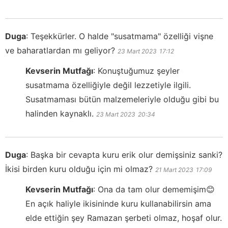
Duga
:
Teşekkürler. O halde "susatmama" özelliği vişne
ve baharatlardan mı geliyor?
23 Mart 2023
17:12
Kevserin Mutfağı
:
Konuştuğumuz şeyler
susatmama özelliğiyle değil lezzetiyle ilgili.
Susatmaması bütün malzemeleriyle olduğu gibi bu
halinden kaynaklı.
23 Mart 2023
20:34
Duga
:
Başka bir cevapta kuru erik olur demişsiniz sanki?
İkisi birden kuru olduğu için mi olmaz?
21 Mart 2023
17:09
Kevserin Mutfağı
:
Ona da tam olur dememişim😊
En açık haliyle ikisininde kuru kullanabilirsin ama
elde ettiğin şey Ramazan şerbeti olmaz, hoşaf olur.