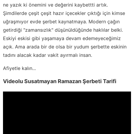
ne yazık ki önemini ve değerini kaybettti artık.
Şimdilerde çeşit çeşit hazır içecekler çıktığı için kimse
uğraşmıyor evde şerbet kaynatmaya. Modern çağın
getirdiği "zamansızlık" düşünüldüğünde haklılar belki.
Eskiyi eskisi gibi yaşamaya devam edemeyeceğimiz
açık. Ama arada bir de olsa bir yudum şerbette eskinin
tadını alacak kadar vakit ayırmalı insan.
Afiyetle kalın...
Videolu Susatmayan Ramazan Şerbeti Tarifi