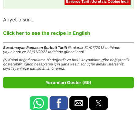
Binlerce Tarifi Ücretsiz Cebine İndir
Afiyet olsun...
Click her to see the recipe in English
Susatmayan Ramazan Şerbeti Tarifi
ilk olarak 31/07/2012 tarihinde
yayınlandı ve 23/01/2022 tarihinde güncellendi.
(*) Kalori değeri ortalama bir değerdir ve farklı kaynaklara göre değişkenlik
gösterebilir. Kalori hesaplama için daha kesin sonuçlar almak isterseniz
diyetisyeninize danışmanızı öneririz.
Yorumları Göster (69)