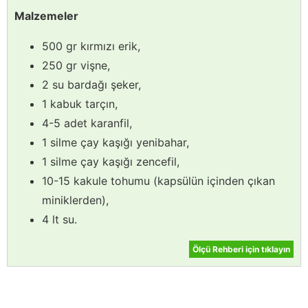
Malzemeler
500 gr kırmızı erik,
250 gr vişne,
2 su bardağı şeker,
1 kabuk tarçın,
4-5 adet karanfil,
1 silme çay kaşığı yenibahar,
1 silme çay kaşığı zencefil,
10-15 kakule tohumu (kapsülün içinden çıkan
miniklerden),
4 lt su.
Ölçü Rehberi için tıklayın