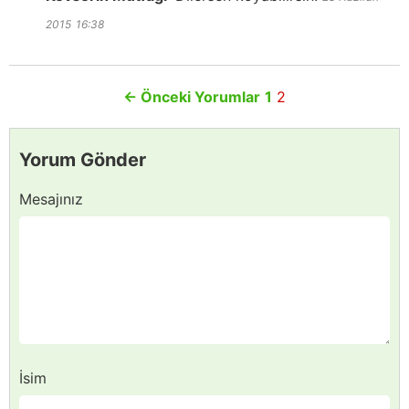
2015
16:38
←
Önceki Yorumlar
1
2
Yorum Gönder
Mesajınız
İsim