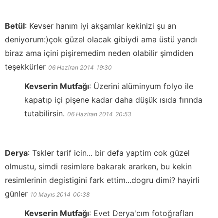
Betül
:
Kevser hanım iyi akşamlar kekinizi şu an
deniyorum:)çok güzel olacak gibiydi ama üstü yandı
biraz ama içini pişiremedim neden olabilir şimdiden
teşekkürler
06 Haziran 2014
19:30
Kevserin Mutfağı
:
Üzerini alüminyum folyo ile
kapatıp içi pişene kadar daha düşük ısıda fırında
tutabilirsin.
06 Haziran 2014
20:53
Derya
:
Tskler tarif icin... bir defa yaptim cok güzel
olmustu, simdi resimlere bakarak ararken, bu kekin
resimlerinin degistigini fark ettim...dogru dimi? hayirli
günler
10 Mayıs 2014
00:38
Kevserin Mutfağı
:
Evet Derya'cım fotoğrafları