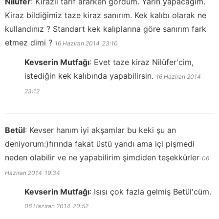
Nilufer
:
Kirazlı tarif ararken gördüm. Yarın yapacağım.
Kiraz bildiğimiz taze kiraz sanırım. Kek kalıbı olarak ne
kullandınız ? Standart kek kalıplarına göre sanırım fark
etmez dimi ?
16 Haziran 2014
23:10
Kevserin Mutfağı
:
Evet taze kiraz Nilüfer'cim,
istediğin kek kalıbında yapabilirsin.
16 Haziran 2014
23:12
Betül
:
Kevser hanım iyi akşamlar bu keki şu an
deniyorum:)fırında fakat üstü yandı ama içi pişmedi
neden olabilir ve ne yapabilirim şimdiden teşekkürler
06
Haziran 2014
19:34
Kevserin Mutfağı
:
Isısı çok fazla gelmiş Betül'cüm.
06 Haziran 2014
20:52