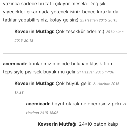
yazınca sadece bu tatlı çıkıyor mesela. Değişik
yiyecekler çıkarmada yeteneklisiniz bence kirazla da
tatlılar yapabilirsiniz, kolay gelsin:)
25 Haziran 2015
20:13
Kevserin Mutfağı
:
Çok teşekkür ederim:)
25 Haziran
2015
20:18
acemicadı
:
fırınlarımızın ıcınde bulunan klasık fırın
tepsısıyle pısırsek buyuk mu gelır
21 Haziran 2015
17:36
Kevserin Mutfağı
:
Çok büyük gelir.
21 Haziran 2015
17:38
acemicadı
:
boyut olarak ne onerırsınız pekı
21
Haziran 2015
18:06
Kevserin Mutfağı
:
24*10 baton kalıp