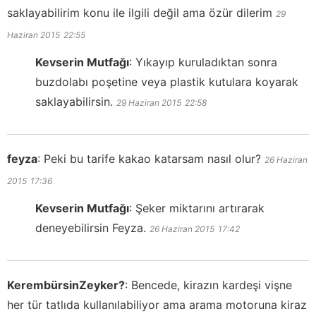
saklayabilirim konu ile ilgili değil ama özür dilerim
29
Haziran 2015
22:55
Kevserin Mutfağı
:
Yıkayıp kuruladıktan sonra
buzdolabı poşetine veya plastik kutulara koyarak
saklayabilirsin.
29 Haziran 2015
22:58
feyza
:
Peki bu tarife kakao katarsam nasıl olur?
26 Haziran
2015
17:36
Kevserin Mutfağı
:
Şeker miktarını artırarak
deneyebilirsin Feyza.
26 Haziran 2015
17:42
KerembürsinZeyker?
:
Bencede, kirazın kardeşi vişne
her tür tatlıda kullanılabiliyor ama arama motoruna kiraz