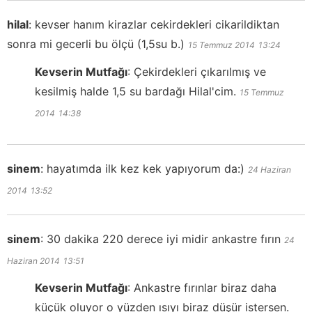
hilal
:
kevser hanım kirazlar cekirdekleri cikarildiktan
sonra mi gecerli bu ölçü (1,5su b.)
15 Temmuz 2014
13:24
Kevserin Mutfağı
:
Çekirdekleri çıkarılmış ve
kesilmiş halde 1,5 su bardağı Hilal'cim.
15 Temmuz
2014
14:38
sinem
:
hayatımda ilk kez kek yapıyorum da:)
24 Haziran
2014
13:52
sinem
:
30 dakika 220 derece iyi midir ankastre fırın
24
Haziran 2014
13:51
Kevserin Mutfağı
:
Ankastre fırınlar biraz daha
küçük oluyor o yüzden ısıyı biraz düşür istersen.