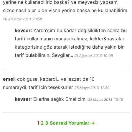
yerine ne kullanabiliriz başka? ve meyvesiz yapsam
sizce nasıl olur bide vişne yerine baska ne kullanabilirim
20 Ağustos 2013
23:58
kevser
:
Yaren'cim bu kadar değişiklikten sonra bu
tarifi kullanmanın manası kalmaz, kekler&pastalar
kategorisine göz atarak istediğine daha yakın bir
tarif bulabilirsin. Sevgiler...
21 Ağustos 2013
10:09
emel
:
cok gusel kabardi.. ve lezzet de 10
numaraydi..tarif icin tesekkurler
28 Mayıs 2013
12:50
kevser
:
Ellerine sağlık Emel'cim.
28 Mayıs 2013
13:15
1
2
3
Sonraki Yorumlar
→