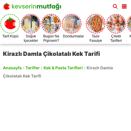
Tarif Küpü
Soğuk
Bugün Ne
Dondurmalar
Taze
Çilekli
İçecekler
Pişirsem?
Fasulye
Tarifleri
Zamanı
Kirazlı Damla Çikolatalı Kek Tarifi
Anasayfa
/
Tarifler
/
Kek & Pasta Tarifleri
/
Kirazlı Damla
Çikolatalı Kek Tarifi