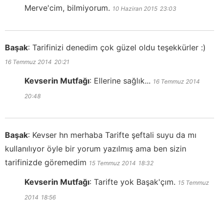
Merve'cim, bilmiyorum.
10 Haziran 2015
23:03
Başak
:
Tarifinizi denedim çok güzel oldu teşekkürler :)
16 Temmuz 2014
20:21
Kevserin Mutfağı
:
Ellerine sağlık...
16 Temmuz 2014
20:48
Başak
:
Kevser hn merhaba Tarifte şeftali suyu da mı
kullanılıyor öyle bir yorum yazılmış ama ben sizin
tarifinizde göremedim
15 Temmuz 2014
18:32
Kevserin Mutfağı
:
Tarifte yok Başak'çım.
15 Temmuz
2014
18:56