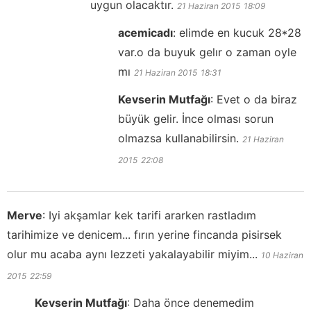
uygun olacaktır.
21 Haziran 2015
18:09
acemicadı
:
elimde en kucuk 28*28
var.o da buyuk gelır o zaman oyle
mı
21 Haziran 2015
18:31
Kevserin Mutfağı
:
Evet o da biraz
büyük gelir. İnce olması sorun
olmazsa kullanabilirsin.
21 Haziran
2015
22:08
Merve
:
Iyi akşamlar kek tarifi ararken rastladım
tarihimize ve denicem... fırın yerine fincanda pisirsek
olur mu acaba aynı lezzeti yakalayabilir miyim...
10 Haziran
2015
22:59
Kevserin Mutfağı
:
Daha önce denemedim