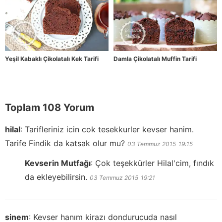
Yeşil Kabaklı Çikolatalı Kek Tarifi
Damla Çikolatalı Muffin Tarifi
Toplam 108 Yorum
hilal
:
Tarifleriniz icin cok tesekkurler kevser hanim.
Tarife Findik da katsak olur mu?
03 Temmuz 2015
19:15
Kevserin Mutfağı
:
Çok teşekkürler Hilal'cim, fındık
da ekleyebilirsin.
03 Temmuz 2015
19:21
sinem
:
Kevser hanım kirazı dondurucuda nasıl