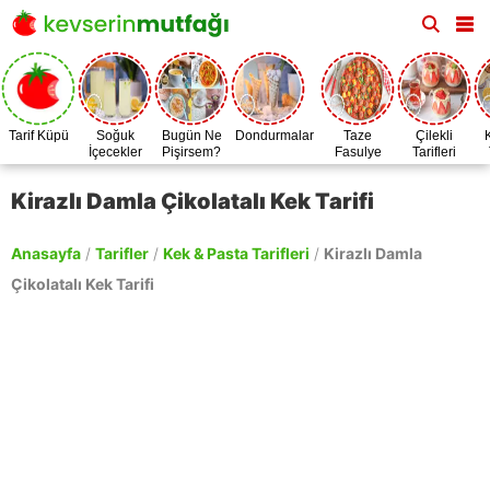
Tarif Küpü
Soğuk
Bugün Ne
Dondurmalar
Taze
Çilekli
İçecekler
Pişirsem?
Fasulye
Tarifleri
Zamanı
Kirazlı Damla Çikolatalı Kek Tarifi
Anasayfa
/
Tarifler
/
Kek & Pasta Tarifleri
/
Kirazlı Damla
Çikolatalı Kek Tarifi