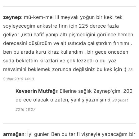
zeynep
:
mü-kem-mel !!! meyvalı yoğun bir kek! tek
soyleyecegim ankastre fırın için 225 derece fazla
geliyor ,üstü hafif yanıp altı pişmediğini görünce hemen
derecesini düşürdüm ve alt ısıtıcıda çalıştırdım fırınımı .
ben bu arada kuru kiraz kullandım . bir gece onceden
suda beklettim kirazlari ve çok lezzetli oldu. yaz
mevsimini beklemek zorunda değilsiniz bu kek için :)
28
Şubat 2016
14:13
Kevserin Mutfağı
:
Ellerine sağlık Zeynep'çim, 200
derece olacak o zaten, yanlış yazmışım:(
28 Şubat
2016
18:07
armağan
:
İyi gunler. Ben bu tarifi vişneyle yapacağım bir