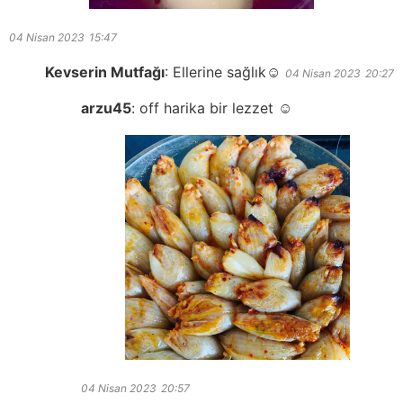
04 Nisan 2023
15:47
Kevserin Mutfağı
:
Ellerine sağlık☺️
04 Nisan 2023
20:27
arzu45
:
off harika bir lezzet ☺️
04 Nisan 2023
20:57