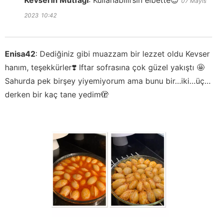
Kevserin Mutfağı
:
Kullanabilirsin elbette😊
07 Mayıs
2023
10:42
Enisa42
:
Dediğiniz gibi muazzam bir lezzet oldu Kevser
hanım, teşekkürler❣️ Iftar sofrasına çok güzel yakıştı 🤩
Sahurda pek birşey yiyemiyorum ama bunu bir…iki…üç…
derken bir kaç tane yedim🫣