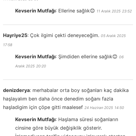
Kevserin Mutfağı
:
Ellerine sağlık😊
11 Aralık 2025
23:52
Hayriye25
:
Çok ilgimi çekti deneyeceğim.
05 Aralık 2025
17:58
Kevserin Mutfağı
:
Şimdiden ellerine sağlık😊
06
Aralık 2025
20:20
denizderya
:
merhabalar orta boy soğanları kaç dakika
haşlayalım ben daha önce denedim soğanı fazla
haşladigim için çöpe gitti maalesef
24 Haziran 2025
14:50
Kevserin Mutfağı
:
Haşlama süresi soğanların
cinsine göre büyük değişiklik gösterir.