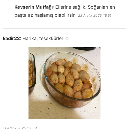
Kevserin Mutfağı
:
Ellerine sağlık. Soğanları en
başta az haşlamış olabilirsin.
23 Aralık 2025
18:51
kadir22
:
Harika, teşekkürler 🙏
11 Aralık 2025
23:39