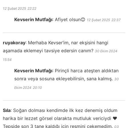
12 Şubat 2025
22:22
Kevserin Mutfağı
:
Afiyet olsun😊
12 Şubat 2025
22:37
ruyakoray
:
Merhaba Kevser’im, nar ekşisini hangi
aşamada eklemeyi tavsiye edersin canım?
30 Ekim 2024
15:54
Kevserin Mutfağı
:
Pirinçli harca ateşten aldıktan
sonra veya sosuna ekleyebilirsin, sana kalmış.
30
Ekim 2024
20:10
Sıla
:
Soğan dolması kendimde ilk kez denemiş oldum
harika bir lezzet görsel olarakta mutluluk vericiydi ❤️
Tepside son 3 tane kaldığı için resmini çekemedim.
03