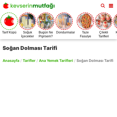
Tarif Küpü
Soğuk
Bugün Ne
Dondurmalar
Taze
Çilekli
İçecekler
Pişirsem?
Fasulye
Tarifleri
Zamanı
Soğan Dolması Tarifi
Anasayfa
/
Tarifler
/
Ana Yemek Tarifleri
/
Soğan Dolması Tarifi