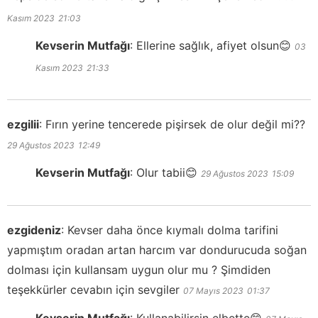
Kasım 2023
21:03
Kevserin Mutfağı
:
Ellerine sağlık, afiyet olsun😊
03
Kasım 2023
21:33
ezgilii
:
Fırın yerine tencerede pişirsek de olur değil mi??
29 Ağustos 2023
12:49
Kevserin Mutfağı
:
Olur tabii😊
29 Ağustos 2023
15:09
ezgideniz
:
Kevser daha önce kıymalı dolma tarifini
yapmıştım oradan artan harcım var dondurucuda soğan
dolması için kullansam uygun olur mu ? Şimdiden
teşekkürler cevabın için sevgiler
07 Mayıs 2023
01:37