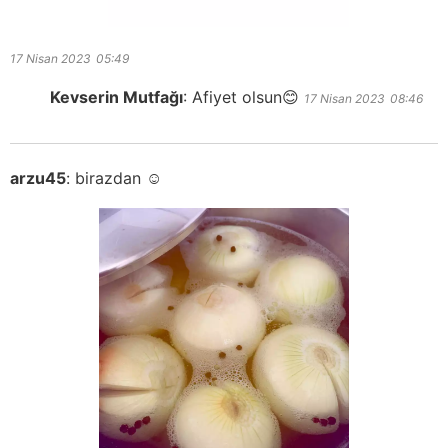
17 Nisan 2023
05:49
Kevserin Mutfağı
:
Afiyet olsun😊
17 Nisan 2023
08:46
arzu45
:
birazdan ☺️