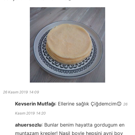
26 Kasım 2019
14:09
Kevserin Mutfağı
:
Ellerine sağlık Çiğdemcim😊
26
Kasım 2019
14:20
ahuersozlu
:
Bunlar benim hayatta gordugum en
muntazam krepler! Nasil boyle hepsini ayni boy