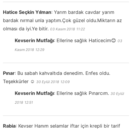
Hatice Seçkin Yılman
:
Yarım bardak cavdar yarım
bardak nırmal unla yaptım.Çok güzel oldu.Miktarın az
olması da iyi.Ye bitir.
03 Kasım 2018
11:22
Kevserin Mutfağı
:
Ellerine sağlık Haticecim😊
03
Kasım 2018
12:29
Pınar
:
Bu sabah kahvaltıda denedim. Enfes oldu.
Teşekkürler ☺️
30 Eylül 2018
12:09
Kevserin Mutfağı
:
Ellerine sağlık Pınarcım.
30 Eylül
2018
12:51
Rabia
:
Kevser Hanım selamlar iftar için krepli bir tarif