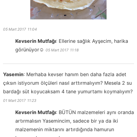
05 Mart 2017
11:04
Kevserin Mutfağı
:
Ellerine sağlık Ayşecim, harika
görünüyor☺️
05 Mart 2017
11:18
Yasemin
:
Merhaba kevser hanım ben daha fazla adet
çıksın istiyorum ölçüleri nasıl arttırmalıyım? Mesela 2 su
bardağı süt koyucaksam 4 tane yumurtamı koymalıyım?
01 Mart 2017
11:23
Kevserin Mutfağı
:
BÜTÜN malzemeleri aynı oranda
artırmalısın Yasemincim, sadece bir ya da iki
malzemenin miktarını artırdığında hamurun