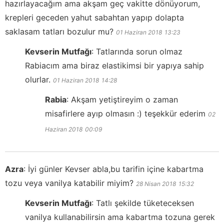
hazırlayacağım ama akşam geç vakitte dönüyorum,
krepleri geceden yahut sabahtan yapıp dolapta
saklasam tatları bozulur mu?
01 Haziran 2018
13:23
Kevserin Mutfağı
:
Tatlarında sorun olmaz
Rabiacım ama biraz elastikimsi bir yapıya sahip
olurlar.
01 Haziran 2018
14:28
Rabia
:
Akşam yetiştireyim o zaman
misafirlere ayıp olmasın :) teşekkür ederim
02
Haziran 2018
00:09
Azra
:
İyi günler Kevser abla,bu tarifin içine kabartma
tozu veya vanilya katabilir miyim?
28 Nisan 2018
15:32
Kevserin Mutfağı
:
Tatlı şekilde tüketeceksen
vanilya kullanabilirsin ama kabartma tozuna gerek