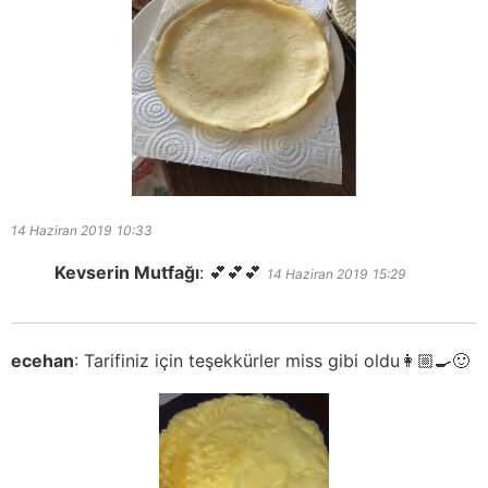
14 Haziran 2019
10:33
Kevserin Mutfağı
:
💕💕💕
14 Haziran 2019
15:29
ecehan
:
Tarifiniz için teşekkürler miss gibi oldu👩🏼‍🍳🙂