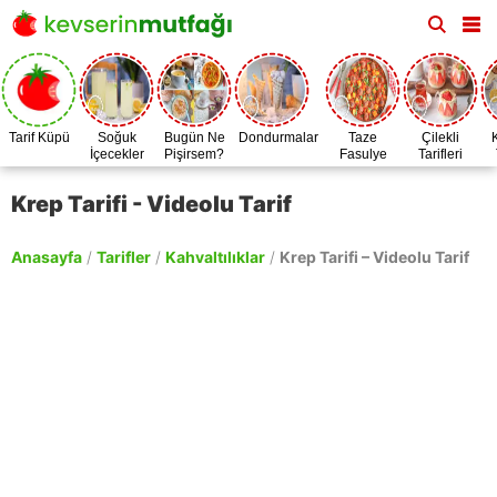
Tarif Küpü
Soğuk
Bugün Ne
Dondurmalar
Taze
Çilekli
İçecekler
Pişirsem?
Fasulye
Tarifleri
Zamanı
Krep Tarifi - Videolu Tarif
Anasayfa
/
Tarifler
/
Kahvaltılıklar
/
Krep Tarifi – Videolu Tarif