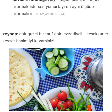
artırmak istersen yumurtayı da aynı ölçüde
artırmalısın.
29 Mayıs 2017
08:41
zeynep
:
cok guzel bir tarif cok lezzetliydi ... tesekkurler
kevser hanim iyi ki varsiniz!