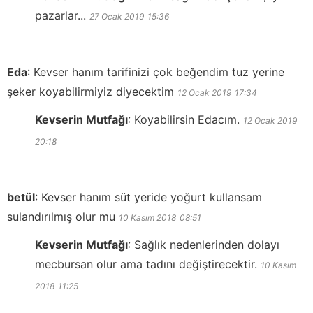
pazarlar...
27 Ocak 2019
15:36
Eda
:
Kevser hanım tarifinizi çok beğendim tuz yerine
şeker koyabilirmiyiz diyecektim
12 Ocak 2019
17:34
Kevserin Mutfağı
:
Koyabilirsin Edacım.
12 Ocak 2019
20:18
betül
:
Kevser hanım süt yeride yoğurt kullansam
sulandırılmış olur mu
10 Kasım 2018
08:51
Kevserin Mutfağı
:
Sağlık nedenlerinden dolayı
mecbursan olur ama tadını değiştirecektir.
10 Kasım
2018
11:25