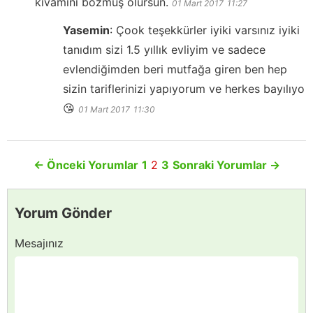
kıvamını bozmuş olursun.
01 Mart 2017
11:27
Yasemin
:
Çook teşekkürler iyiki varsınız iyiki
tanıdım sizi 1.5 yıllık evliyim ve sadece
evlendiğimden beri mutfağa giren ben hep
sizin tariflerinizi yapıyorum ve herkes bayılıyo
😘
01 Mart 2017
11:30
←
Önceki Yorumlar
1
2
3
Sonraki Yorumlar
→
Yorum Gönder
Mesajınız