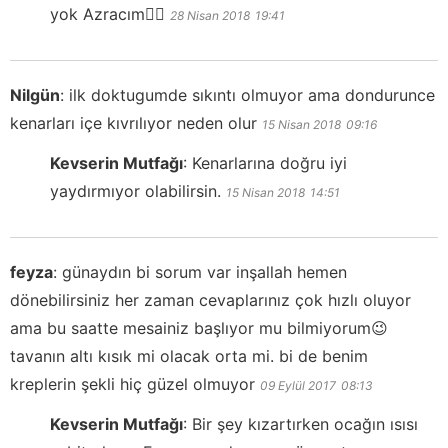
yok Azracım👍🏻
28 Nisan 2018
19:41
Nilgün
:
ilk doktugumde sıkıntı olmuyor ama dondurunce
kenarları içe kıvrılıyor neden olur
15 Nisan 2018
09:16
Kevserin Mutfağı
:
Kenarlarına doğru iyi
yaydırmıyor olabilirsin.
15 Nisan 2018
14:51
feyza
:
günaydın bi sorum var inşallah hemen
dönebilirsiniz her zaman cevaplarınız çok hızlı oluyor
ama bu saatte mesainiz başlıyor mu bilmiyorum😉
tavanın altı kısık mi olacak orta mi. bi de benim
kreplerin şekli hiç güzel olmuyor
09 Eylül 2017
08:13
Kevserin Mutfağı
:
Bir şey kızartırken ocağın ısısı