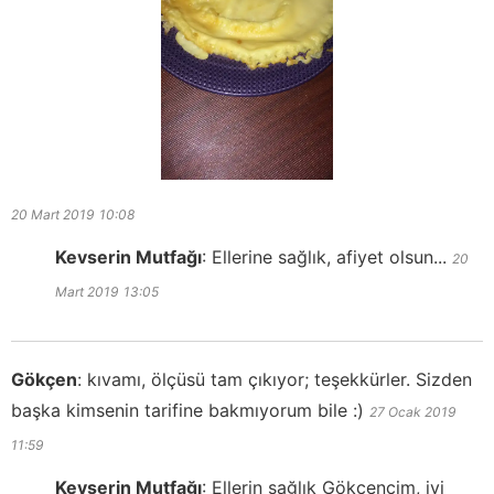
20 Mart 2019
10:08
Kevserin Mutfağı
:
Ellerine sağlık, afiyet olsun...
20
Mart 2019
13:05
Gökçen
:
kıvamı, ölçüsü tam çıkıyor; teşekkürler. Sizden
başka kimsenin tarifine bakmıyorum bile :)
27 Ocak 2019
11:59
Kevserin Mutfağı
:
Ellerin sağlık Gökçencim, iyi