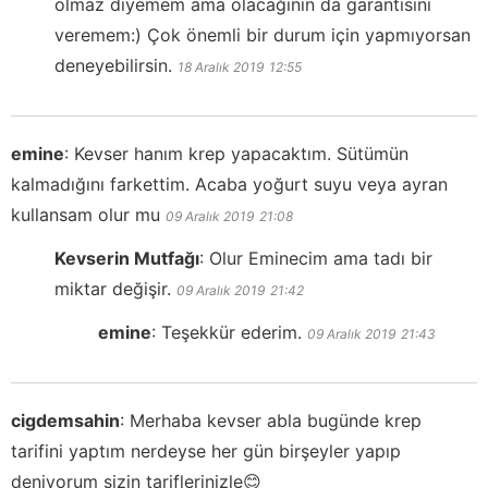
olmaz diyemem ama olacağının da garantisini
veremem:) Çok önemli bir durum için yapmıyorsan
deneyebilirsin.
18 Aralık 2019
12:55
emine
:
Kevser hanım krep yapacaktım. Sütümün
kalmadığını farkettim. Acaba yoğurt suyu veya ayran
kullansam olur mu
09 Aralık 2019
21:08
Kevserin Mutfağı
:
Olur Eminecim ama tadı bir
miktar değişir.
09 Aralık 2019
21:42
emine
:
Teşekkür ederim.
09 Aralık 2019
21:43
cigdemsahin
:
Merhaba kevser abla bugünde krep
tarifini yaptım nerdeyse her gün birşeyler yapıp
deniyorum sizin tariflerinizle😊