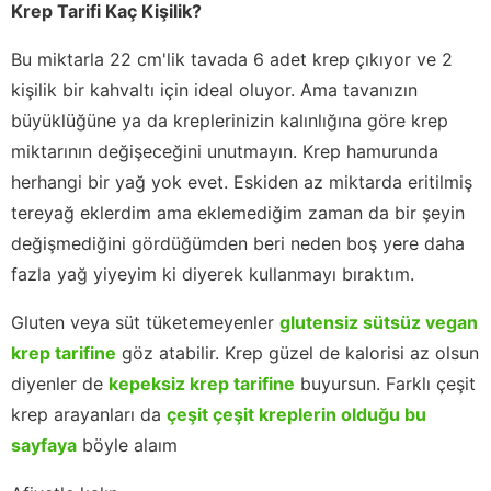
Krep Tarifi Kaç Kişilik?
Bu miktarla 22 cm'lik tavada 6 adet krep çıkıyor ve 2
kişilik bir kahvaltı için ideal oluyor. Ama tavanızın
büyüklüğüne ya da kreplerinizin kalınlığına göre krep
miktarının değişeceğini unutmayın. Krep hamurunda
herhangi bir yağ yok evet. Eskiden az miktarda eritilmiş
tereyağ eklerdim ama eklemediğim zaman da bir şeyin
değişmediğini gördüğümden beri neden boş yere daha
fazla yağ yiyeyim ki diyerek kullanmayı bıraktım.
Gluten veya süt tüketemeyenler
glutensiz sütsüz vegan
krep tarifine
göz atabilir. Krep güzel de kalorisi az olsun
diyenler de
kepeksiz krep tarifine
buyursun. Farklı çeşit
krep arayanları da
çeşit çeşit kreplerin olduğu bu
sayfaya
böyle alaım