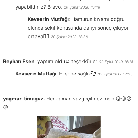
yapabildiniz? Bravo.
20 Şubat 2020
17:18
Kevserin Mutfağı
:
Hamurun kıvamı doğru
olunca şekil konusunda da iyi sonuç çıkıyor
ortaya👍🏻
20 Şubat 2020
18:38
Reyhan Esen
:
yaptım oldu☺ teşekkürler
03 Eylül 2019
16:18
Kevserin Mutfağı
:
Ellerine sağlık🥰
03 Eylül 2019
17:03
yagmur-timaguz
:
Her zaman vazgeçilmezimsin 😘😘😘
😘