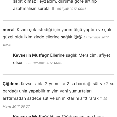
sabit olmaz Feyzacım, duruma göre artırıp
azaltmalısın sürekli👍🏻
09 Eylül 2017
09:16
meral
:
Kızım çok istediği için yarım ölçü yaptım ve çok
güzel oldu.İkimizinde ellerine sağlık 😉😘
17 Temmuz 2017
18:54
Kevserin Mutfağı
:
Ellerine sağlık Meralcim, afiyet
olsun...
19 Temmuz 2017
09:10
Çiğdem
:
Kevser abla 2 yumurta 2 su bardağı süt ve 2 su
bardağı unla yapabilir miyim yani yumurtaları
arttırmadan sadece süt ve un miktarını arttırarak ?
29
Mayıs 2017
00:37
Kevserin Mutfağı
:
Hayır Çiğdemcim, miktarını